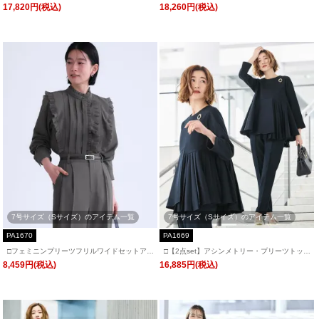
ツ「SU1668」/ フォーマルセレモニー・入学
パンツスーツ「SU1667」/ フォーマルセレモ
17,820円(税込)
18,260円(税込)
式(入園式)・卒業式(卒園式)・七五三-ママ対応
ニー・入学式(入園式)・卒業式(卒園式)・七五
三-ママ対応
7号サイズ（Sサイズ）のアイテム一覧
7号サイズ（Sサイズ）のアイテム一覧
PA1670
PA1669
□フェミニンプリーツフリルワイドセットアッ
□【2点set】アシンメトリー・プリーツトップ
プ「PA1670」
ス＆スリムテーパードパンツ「PA1669」
8,459円(税込)
16,885円(税込)