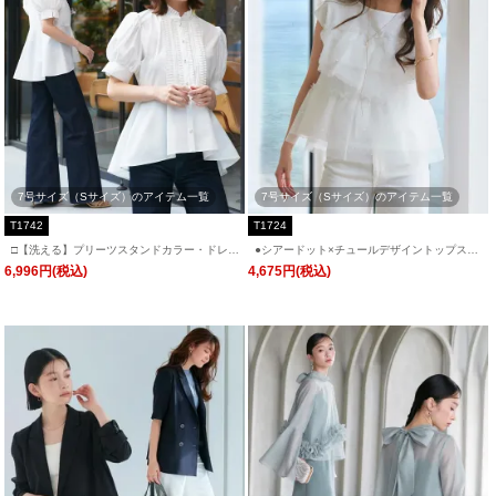
7号サイズ（Sサイズ）のアイテム一覧
7号サイズ（Sサイズ）のアイテム一覧
T1742
T1724
□【洗える】プリーツスタンドカラー・ドレス
●シアードット×チュールデザイントップス
オーバーブラウス「T1742」/ 学校行事・通
「T1724」/ 学校行事・通勤・ビジネス・オフ
6,996円(税込)
4,675円(税込)
勤・ビジネス・オフィスシーン対応
ィスシーン対応