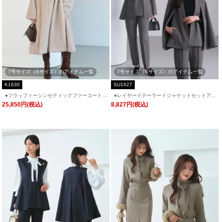
7号サイズ（Sサイズ）のアイテム一覧
7号サイズ（Sサイズ）のアイテム一覧
K1630
SU1627
●フラッフィーシンセティックファーコート
●レイヤードテーラードジャケットセットアッ
「K1630」
プ「SU1627」/ フォーマルセレモニー・入学
25,850円(税込)
8,827円(税込)
式(入園式)・卒業式(卒園式)・七五三-ママ対応