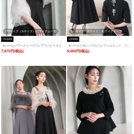
7号サイズ（Sサイズ）のアイテム一覧
7号サイズ（Sサイズ）のアイテム一覧
U1699
U1698
●パールシアースリーブフレアワンピースドレ
●パールリボンバブルフレアシルエット・ワン
ス「U1699」/ 結婚式・披露宴・二次会など
ピースドレス「U1698」/ 結婚式・披露宴・
7,975円(税込)
9,460円(税込)
お呼ばれ対応フォーマルパーティードレス
二次会などお呼ばれ対応フォーマルパーティ
ードレス