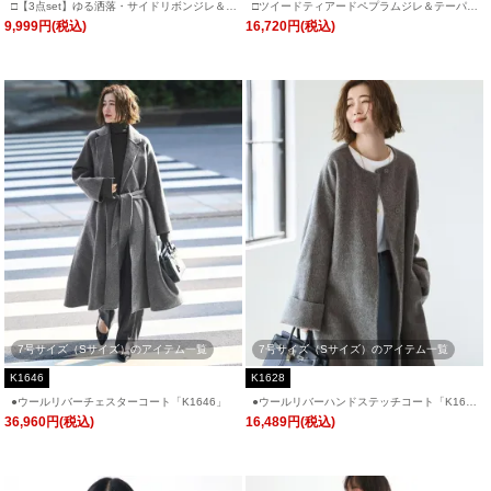
□【3点set】ゆる洒落・サイドリボンジレ＆ス
□ツイードティアードペプラムジレ＆テーパー
リムテーパードパンツフリルブラウス付き
ドパンツ「SU1657」/ フォーマルセレモニ
9,999円(税込)
16,720円(税込)
「SU1663」/ フォーマルセレモニー・入学式
ー・入学式(入園式)・卒業式(卒園式)・七五三-
(入園式)・卒業式(卒園式)・七五三-ママ対応
ママ対応
7号サイズ（Sサイズ）のアイテム一覧
7号サイズ（Sサイズ）のアイテム一覧
K1646
K1628
●ウールリバーチェスターコート「K1646」
●ウールリバーハンドステッチコート「K162
8」
36,960円(税込)
16,489円(税込)