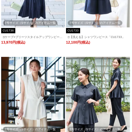
7号サイズ（Sサイズ）のアイテム一覧
7号サイズ（Sサイズ）のアイテム一覧
CU1736
CU1733
□ケープ×プリーツスタイルアップワンピース
□【洗える】シャツワンピース「CU1733」
「CU1736」
13,970円(税込)
12,100円(税込)
7号サイズ（Sサイズ）のアイテム一覧
7号サイズ（Sサイズ）のアイテム一覧