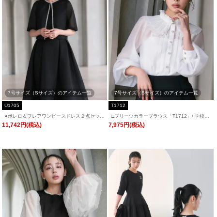
7号サイズ（Sサイズ）のアイテム一覧
7号サイズ（Sサイズ）のアイテム一覧
U1705
T1712
●ボレロ＆フレアワンピースドレス２点セット
□プリーツカラーブラウス「T1712」/ 学校行
「U1705」/ 結婚式・披露宴・二次会などお
事・通勤・ビジネス・オフィスシーン対応
11,742円(税込)
7,975円(税込)
呼ばれ対応フォーマルパーティードレス