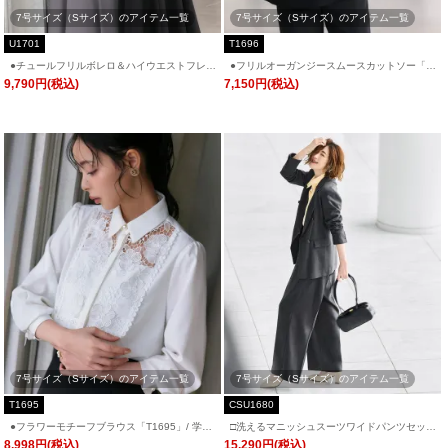
7号サイズ（Sサイズ）のアイテム一覧
7号サイズ（Sサイズ）のアイテム一覧
U1701
T1696
●チュールフリルボレロ＆ハイウエストフレア
●フリルオーガンジースムースカットソー「T
ドレス「U1701」/ 結婚式・披露宴・二次会
1696」/ 学校行事・通勤・ビジネス・オフィ
9,790円(税込)
7,150円(税込)
などお呼ばれ対応フォーマルパーティードレ
スシーン対応
ス
7号サイズ（Sサイズ）のアイテム一覧
7号サイズ（Sサイズ）のアイテム一覧
T1695
CSU1680
●フラワーモチーフブラウス「T1695」/ 学校
□洗えるマニッシュスーツワイドパンツセット
行事・通勤・ビジネス・オフィスシーン対応
「CSU1680」/ 学校行事・通勤・ビジネス・
8,998円(税込)
15,290円(税込)