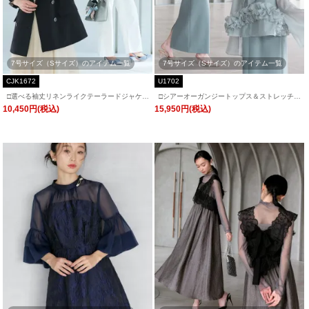
7号サイズ（Sサイズ）のアイテム一覧
7号サイズ（Sサイズ）のアイテム一覧
CJK1672
U1702
□選べる袖丈リネンライクテーラードジャケッ
□シアーオーガンジートップス＆ストレッチキ
ト「CJK1672」
ャミドレス「U1702」/ 結婚式・披露宴・二
10,450円(税込)
15,950円(税込)
次会などお呼ばれ対応フォーマルパーティー
ドレス