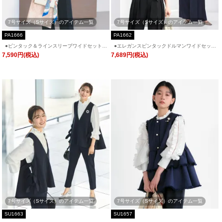
7号サイズ（Sサイズ）のアイテム一覧
7号サイズ（Sサイズ）のアイテム一覧
PA1666
PA1662
●ピンタック＆ラインスリーブワイドセットア
●エレガンスピンタックドルマンワイドセット
ップ「PA1666」/ フォーマルパーティードレ
アップ「PA1662」/ フォーマルパーティード
7,590円(税込)
7,689円(税込)
ス・セレモニー・入学式(入園式)・卒業式(卒
レス・セレモニー・入学式(入園式)・卒業式
園式)・結婚式・披露宴・二次会・同窓会など
(卒園式)・結婚式・披露宴・二次会・同窓会な
お呼ばれ対応
どお呼ばれ対応
7号サイズ（Sサイズ）のアイテム一覧
7号サイズ（Sサイズ）のアイテム一覧
SU1663
SU1657