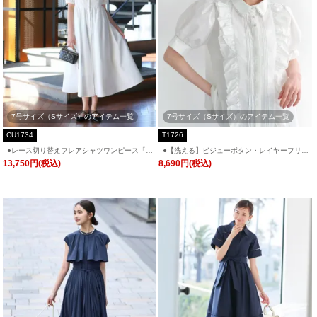
7号サイズ（Sサイズ）のアイテム一覧
7号サイズ（Sサイズ）のアイテム一覧
CU1734
T1726
●レース切り替えフレアシャツワンピース「C
●【洗える】ビジューボタン・レイヤーフリル
U1734」
ドレスブラウス「T1726」/ 学校行事・通勤・
13,750円(税込)
8,690円(税込)
ビジネス・オフィスシーン対応