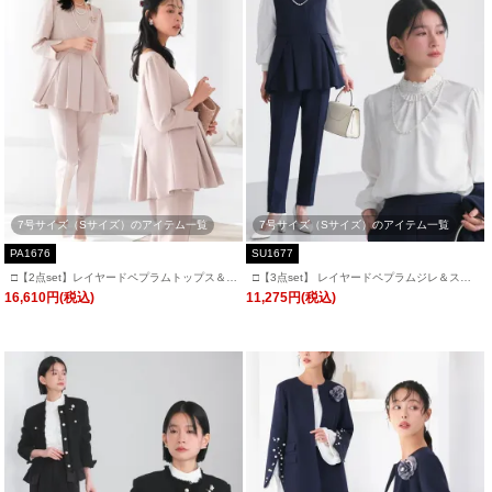
7号サイズ（Sサイズ）のアイテム一覧
7号サイズ（Sサイズ）のアイテム一覧
PA1676
SU1677
□【2点set】レイヤードペプラムトップス＆ス
□【3点set】 レイヤードペプラムジレ＆スリ
リムテーパードパンツ「PA1676」
ムテーパードパンツビジューブラウス付き
16,610円(税込)
11,275円(税込)
「SU1677」/ フォーマルセレモニー・入学式
(入園式)・卒業式(卒園式)・七五三-ママ対応