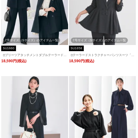
7号サイズ（Sサイズ）のアイテム一覧
7号サイズ（Sサイズ）のアイテム一覧
SU1660
SU1658
□プリーツアタッチメントダブルテーラードス
□テーラードストラクチャーパンツスーツ「S
ーツ「SU1660」/ フォーマルセレモニー・入
U1658」/ フォーマルセレモニー・入学式(入
18,590円(税込)
18,590円(税込)
学式(入園式)・卒業式(卒園式)・七五三-ママ対
園式)・卒業式(卒園式)・七五三-ママ対応
応