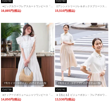
CU1744
CU1743
●ビッグカラーフレアスカートワンピース「C
□アシンメトリージレ＆ボックスプリーツスカ
U1744」
ートセットアップ「CU1743」
16,885円(税込)
15,510円(税込)
7号サイズ（Sサイズ）のアイテム一覧
7号サイズ（Sサイズ）のアイテム一覧
CU1739
CU1741
●ティアードボリュームシャツワンピース「C
●【洗える】ビジューボタン・フレアポロワン
U1739」
ピース「CU1741」
14,850円(税込)
13,530円(税込)