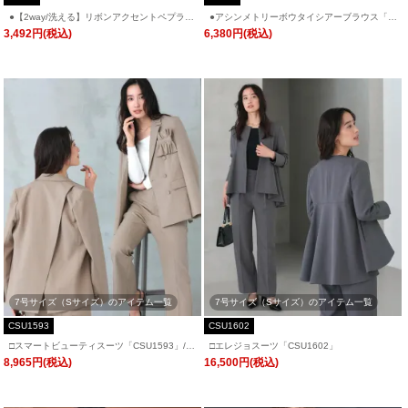
●【2way/洗える】リボンアクセントペプラム
●アシンメトリーボウタイシアーブラウス「T
シャツブラウス「T1598」/ 学校行事・通勤・
1589」/ 学校行事・通勤・ビジネス・オフィ
3,492円(税込)
6,380円(税込)
ビジネス・オフィスシーン対応
スシーン対応
7号サイズ（Sサイズ）のアイテム一覧
7号サイズ（Sサイズ）のアイテム一覧
CSU1593
CSU1602
□スマートビューティスーツ「CSU1593」/
□エレジョスーツ「CSU1602」
学校行事・通勤・ビジネス・オフィスシーン
8,965円(税込)
16,500円(税込)
対応