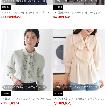
7号サイズ（Sサイズ）のアイテム一覧
7号サイズ（Sサイズ）のアイテム一覧
U1694
U1709
□フェミニンシアージャカードドレス「U169
●【前後2way】シアーリボンジレ＆リップル
4」/ 結婚式・披露宴・二次会などお呼ばれ対
フレアワンピースドレス「U1709」/ 結婚
13,530円(税込)
9,790円(税込)
応フォーマルパーティードレス
式・披露宴・二次会などお呼ばれ対応フォー
マルパーティードレス
7号サイズ（Sサイズ）のアイテム一覧
7号サイズ（Sサイズ）のアイテム一覧
T1707
T1706
●【洗える】フリル＆タックシャツブラウス
●【洗える】タック＆リボンシャツブラウス
「T1707」/ 学校行事・通勤・ビジネス・オフ
「T1706」/ 学校行事・通勤・ビジネス・オフ
7,150円(税込)
7,150円(税込)
ィスシーン対応
ィスシーン対応