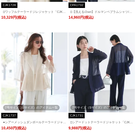
CJK1728
CPA1732
□ワッフルテーラードジレジャケット「CJK1
□【洗える/2set】ドルマンペプラムシャツ/綺
728」
麗シルエット・テーパードパンツ「CPA173
10,329円(税込)
14,960円(税込)
2」/ フォーマルパーティードレス・セレモニ
ー・入学式(入園式)・卒業式(卒園式)・同窓会
などお呼ばれ対応
7号サイズ（Sサイズ）のアイテム一覧
7号サイズ（Sサイズ）のアイテム一覧
CJK1737
CJK1731
●シアーメッシュダンボールテーラードジャケ
□シアードットテーラードジャケット「CJK1
ット「CJK1737」
731」
10,450円(税込)
9,988円(税込)