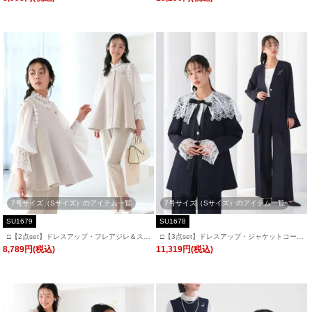
オフィスシーン対応
7号サイズ（Sサイズ）のアイテム一覧
7号サイズ（Sサイズ）のアイテム一覧
SU1679
SU1678
□【2点set】ドレスアップ・フレアジレ＆スリ
□【3点set】ドレスアップ・ジャケットコート
ムテーパードパンツ「SU1679」/ フォーマル
＆タックワイドパンツレースケープ/カフス付
8,789円(税込)
11,319円(税込)
セレモニー・入学式(入園式)・卒業式(卒園
き「SU1678」
式)・七五三-ママ対応