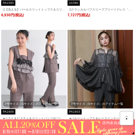
PA1595
U1580
□【洗える】パールスリットトップス＆スリム
□クラシカルパフスリーブプリーツドレス「U
フィットテーパードパンツドレス「PA159
1580」/ 結婚式・披露宴・二次会などお呼ば
6,930円(税込)
7,727円(税込)
5」
れ対応フォーマルパーティードレス
7号サイズ（Sサイズ）のアイテム一覧
7号サイズ（Sサイズ）のアイテム一覧
PA1606
PA1603
＿
▲
●ベスト＆ビスチェ＆スリットパンツ3ピース
●バルーントップス＆レースインナー＆パンツ
セット「PA1606」/ フォーマルパーティード
3点セット「PA1603」/ フォーマルパーティ
9,889円(税込)
18,975円(税込)
レス・セレモニー・入学式(入園式)・卒業式
ードレス・セレモニー・入学式(入園式)・卒業
(卒園式)・結婚式・披露宴・二次会・同窓会な
式(卒園式)・結婚式・披露宴・二次会・同窓会