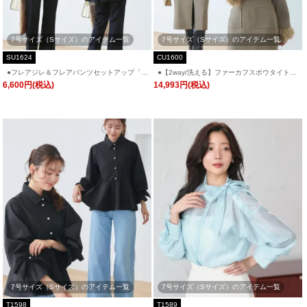
7号サイズ（Sサイズ）のアイテム一覧
7号サイズ（Sサイズ）のアイテム一覧
SU1624
CU1600
●フレアジレ＆フレアパンツセットアップ「S
●【2way/洗える】ファーカフスボウタイトッ
U1624」
プス＆ナロースカート「CU1600」
6,600円(税込)
14,993円(税込)
7号サイズ（Sサイズ）のアイテム一覧
7号サイズ（Sサイズ）のアイテム一覧
T1598
T1589