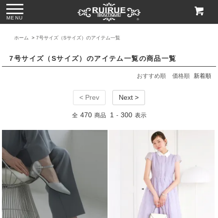
MENU
ホーム
>
7号サイズ（Sサイズ）のアイテム一覧
7号サイズ（Sサイズ）のアイテム一覧の商品一覧
おすすめ順
価格順
新着順
< Prev
Next >
470
1
300
全
商品
-
表示
ス
●パール＆ビジュー
●グリッターチャン
●ビジューハンドル
●格子柄ビーズ刺繍
付きリボンサテン
キーローヒールパ
スパンコール刺繍
ハンドバッグ
トートバッグ
ンプス「SH1768」
レースハンドバッ
「BA1760」