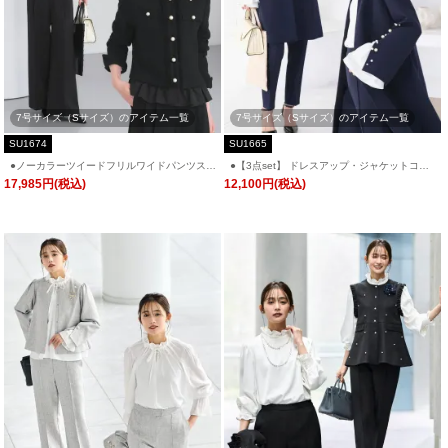
7号サイズ（Sサイズ）のアイテム一覧
7号サイズ（Sサイズ）のアイテム一覧
SU1674
SU1665
●ノーカラーツイードフリルワイドパンツスー
●【3点set】 ドレスアップ・ジャケットコー
ツ「SU1674」/ フォーマルセレモニー・入学
ト＆スリムテーパードパンツワイドネック・
17,985円(税込)
12,100円(税込)
式(入園式)・卒業式(卒園式)・七五三-ママ対応
フリルブラウス付き「SU1665」