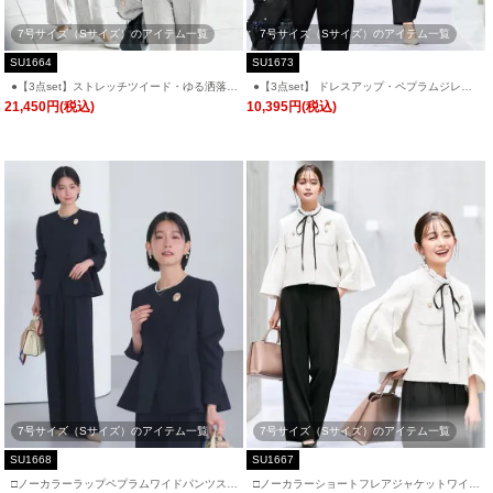
7号サイズ（Sサイズ）のアイテム一覧
7号サイズ（Sサイズ）のアイテム一覧
SU1664
SU1673
●【3点set】ストレッチツイード・ゆる洒落ジ
●【3点set】 ドレスアップ・ペプラムジレ＆
ャケット＆セミフレアパンツセミシアーブラ
スリムテーパードパンツフリルブラウス付き
21,450円(税込)
10,395円(税込)
ウス付き「SU1664」/ フォーマルセレモニ
「SU1673」/ フォーマルセレモニー・入学式
ー・入学式(入園式)・卒業式(卒園式)・七五三-
(入園式)・卒業式(卒園式)・七五三-ママ対応
ママ対応
7号サイズ（Sサイズ）のアイテム一覧
7号サイズ（Sサイズ）のアイテム一覧
SU1668
SU1667
□ノーカラーラップペプラムワイドパンツスー
□ノーカラーショートフレアジャケットワイド