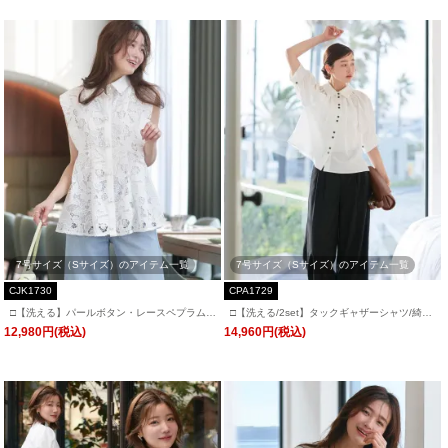
7号サイズ（Sサイズ）のアイテム一覧
7号サイズ（Sサイズ）のアイテム一覧
CJK1730
CPA1729
□【洗える】パールボタン・レースペプラムジ
□【洗える/2set】タックギャザーシャツ/綺麗
レ「CJK1730」
シルエット・ワイドパンツ「CPA1729」/ フ
12,980円(税込)
14,960円(税込)
ォーマルパーティードレス・セレモニー・入
学式(入園式)・卒業式(卒園式)・同窓会などお
呼ばれ対応