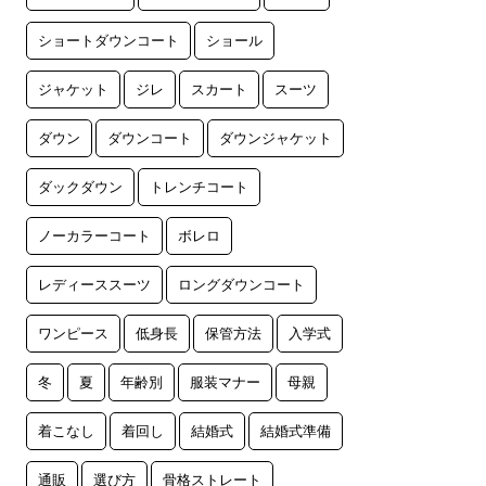
ショートダウンコート
ショール
ジャケット
ジレ
スカート
スーツ
ダウン
ダウンコート
ダウンジャケット
ダックダウン
トレンチコート
ノーカラーコート
ボレロ
レディーススーツ
ロングダウンコート
ワンピース
低身長
保管方法
入学式
冬
夏
年齢別
服装マナー
母親
着こなし
着回し
結婚式
結婚式準備
通販
選び方
骨格ストレート