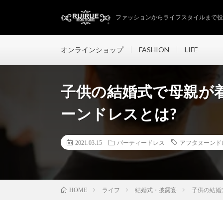
ファッションからライフスタイルまで役立
オンラインショップ
FASHION
LIFE
子供の結婚式で母親が
ーンドレスとは?
2021.03.15
パーティードレス
アフタヌーンド
ライフ
結婚式・披露宴
子供の結婚
HOME