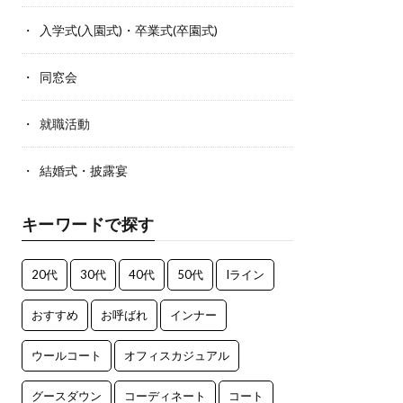
入学式(入園式)・卒業式(卒園式)
同窓会
就職活動
結婚式・披露宴
キーワードで探す
20代
30代
40代
50代
Iライン
おすすめ
お呼ばれ
インナー
ウールコート
オフィスカジュアル
グースダウン
コーディネート
コート