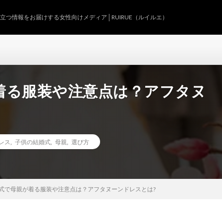
つ情報をお届けする女性向けメディア│RUIRUE（ルイルエ）
着る服装や注意点は？アフタヌ
レス
,
子供の結婚式
,
母親
,
選び方
式で母親が着る服装や注意点は？アフタヌーンドレスとは?