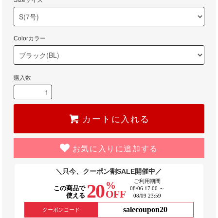
Sizeサイズ
Colorカラー
購入数
カートに入れる
お気に入りに追加する
＼只今、クーポン割SALE開催中／
ご利用期間
%
20
この商品で
08/06 17:00 ～
OFF
使える
08/09 23:59
salecoupon20
クーポンコード