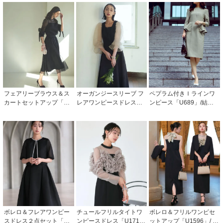
フェアリーブラウス＆ス
オーガンジースリーブ フ
ペプラム付きＩラインワ
カートセットアップ「U9
レアワンピースドレス
ンピース「U689」/結婚
71」/ 結婚式・披露宴・二
「U1323」
式・披露宴・二次会など
次会などお呼ばれ対応フ
お呼ばれ対応フォーマル
ォーマルパーティードレ
パーティードレス
ス
ボレロ＆フレアワンピー
チュールフリルタイトワ
ボレロ＆フリルワンピセ
スドレス２点セット「U1
ンピースドレス「U171
ットアップ「U1596」/ 結