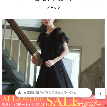
＿
在庫切れ商品
の
再入荷
通知を
受け取る
▲