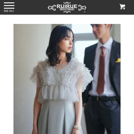
MENU
ス
●パール＆ビジュー
●グリッターチャン
●ビジューハンドル
●格子柄ビーズ刺繍
付きリボンサテン
キーローヒールパ
スパンコール刺繍
ハンドバッグ
トートバッグ
ンプス「SH1768」
レースハンドバッ
「BA1760」