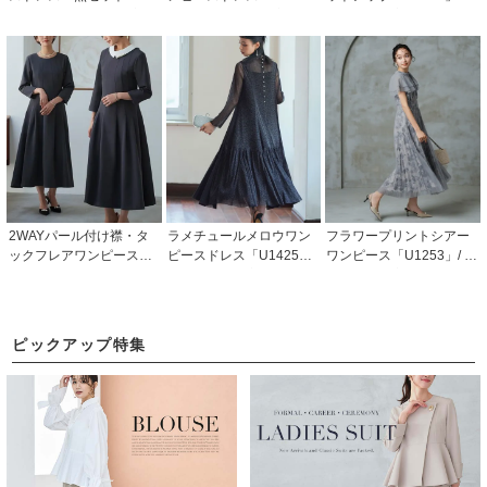
705」/ 結婚式・披露宴・
0」/ 結婚式・披露宴・二
婚式・披露宴・二次会な
二次会などお呼ばれ対応
次会などお呼ばれ対応フ
どお呼ばれ対応フォーマ
フォーマルパーティード
ォーマルパーティードレ
ルパーティードレス
レス
ス
2WAYパール付け襟・タ
ラメチュールメロウワン
フラワープリントシアー
ックフレアワンピース
ピースドレス「U1425」/
ワンピース「U1253」/ 結
「U1250」/ 結婚式・披露
結婚式・披露宴・二次会
婚式・披露宴・二次会な
宴・二次会などお呼ばれ
などお呼ばれ対応フォー
どお呼ばれ対応フォーマ
対応フォーマルパーティ
マルパーティードレス
ルパーティードレス
ードレス
ピックアップ特集