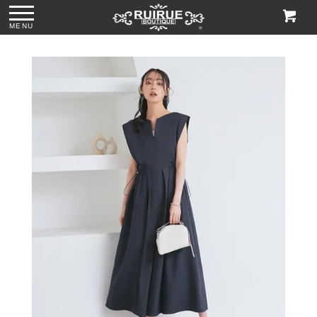
MENU
ス
●パール＆ビジュー
●グリッターチャン
●ビジューハンドル
●格子柄ビーズ刺繍
付きリボンサテン
キーローヒールパ
スパンコール刺繍
ハンドバッグ
トートバッグ
ンプス「SH1768」
レースハンドバッ
「BA1760」