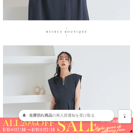
＿
在庫切れ商品
の
再入荷
通知を
受け取る
▲