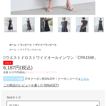
「BA1759」
グ「BA1762」
ホーム
>
ワンピース
>
デイリーワンピース
ホーム
>
クリアランスセール
□ウエストドロストワイドオールインワン「CPA1548」
6,187円(税込)
定価 12,375円(税込)
クーポン対象
只今クーポン割SALE中！クーポンコードは
こちら
この商品のレビューを書く(1,000ptGET)
Sizeサイズ