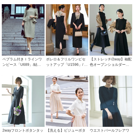
ペプラム付きＩラインワ
ボレロ＆フリルワンピセ
【ストレッチ/2way】袖配
ンピース「U689」/結婚
ットアップ「U1596」/ 結
色オープンショルダー・
式・披露宴・二次会など
婚式・披露宴・二次会な
フレアワンピース「CU14
お呼ばれ対応フォーマル
どお呼ばれ対応フォーマ
31」
パーティードレス
ルパーティードレス
2wayフロントボタンタッ
【洗える】ビジューボタ
ウエストパールフレアワ