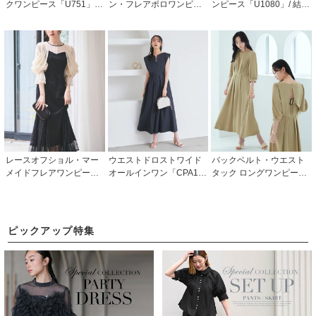
クワンピース「U751」/
ン・フレアポロワンピー
ンピース「U1080」/ 結婚
二次会・同窓会・女子会
ス「CU1741」
式・披露宴・二次会など
などお呼ばれ対応フォー
お呼ばれ対応フォーマル
マルパーティードレス
パーティードレス
レースオフショル・マー
ウエストドロストワイド
バックベルト・ウエスト
メイドフレアワンピース
オールインワン「CPA15
タック ロングワンピース
ドレス「U1404」/ 結婚
48」
「CU1223」
式・披露宴・二次会など
お呼ばれ対応フォーマル
パーティードレス
ピックアップ特集