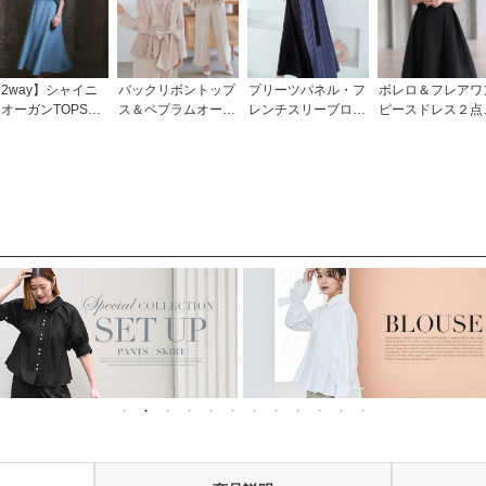
2way】シャイニ
バックリボントップ
プリーツパネル・フ
ボレロ＆フレアワ
オーガンTOPS＆
ス＆ペプラムオール
レンチスリーブロン
ピースドレス２点
デコルテシアーマー
インワンセットアッ
グワンピース「CU1
ット「U1705」/ 
メイドドレスセット
プ「PA1485」
242」
婚式・披露宴・二
U1449」/ 結婚
会などお呼ばれ対
式・披露宴・二次会
フォーマルパーテ
などお呼ばれ対応フ
ードレス
ォーマルパーティー
ドレス