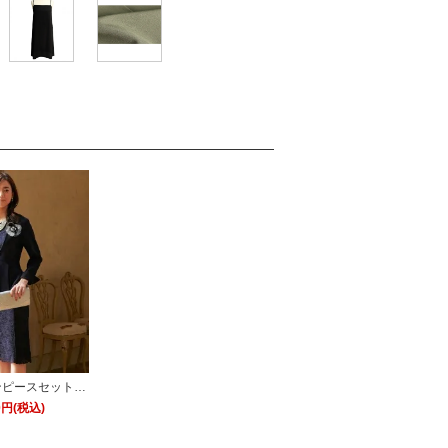
ンピースセットア
U651」/セレモ
80円(税込)
入園式)・卒業式
七五三-ママ対応