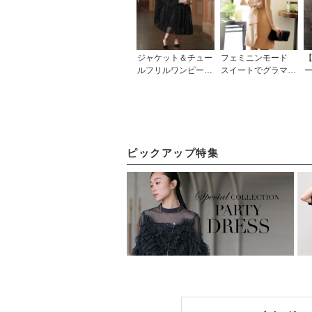
ジャケット＆チュー
フェミニンモード
【
ルフリルワンピース
スイートでグラマラ
ー
セット「U1616」/
スなシースワンピー
結婚式・披露宴・二
ス(U341) /結婚式な
次会などお呼ばれ対
どお呼ばれ対応フォ
「
応フォーマルパーテ
ーマルパーティード
ィードレス
レス
ピックアップ特集