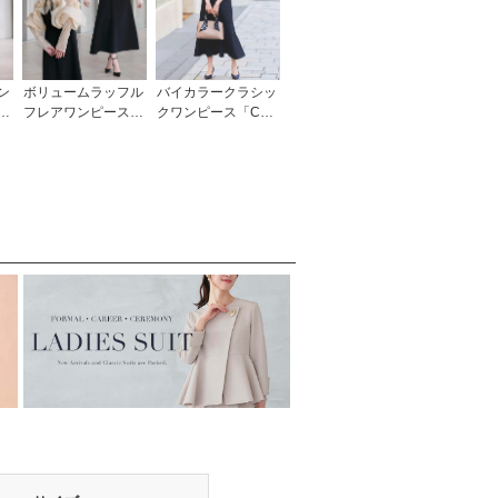
ン
ボリュームラッフル
バイカラークラシッ
セ
フレアワンピースド
クワンピース「CU1
結
レス「U1711」/ 結
738」
次
婚式・披露宴・二次
応
会などお呼ばれ対応
ィ
フォーマルパーティ
ードレス