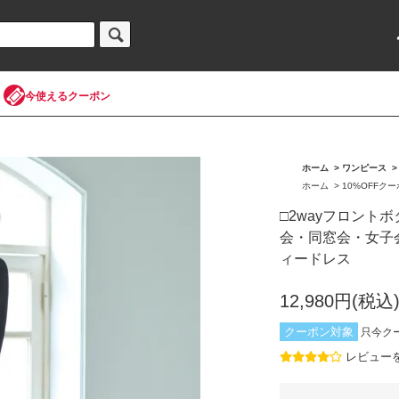
今使えるクーポン
ホーム
>
ワンピース
ホーム
>
10%OFFク
□2wayフロント
会・同窓会・女子
ィードレス
12,980円(税込
クーポン対象
只今ク
レビュー