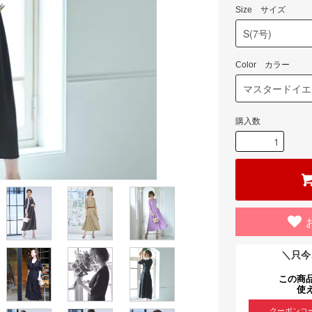
Size サイズ
Color カラー
購入数
＼只今
この商
使
クーポンコ