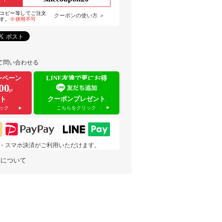
コピー等してご注文
クーポンの使い方 ＞
す。
※併用不可
て問い合わせる
ンペーン
LINE友達で更にお得
00
pt
クーポンプレゼント
ト
こちらをクリック
ック
 pay・スマホ決済がご利用いただけます。
業について