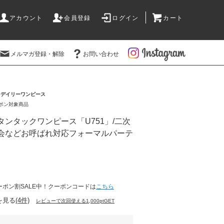
アカウント
会員登録
ログイン
カート
メルマガ登録・解除
お問い合わせ
>
デイリーワンピース
ーポン対象商品
ボタンタックワンピース「U751」/二次
会などお呼ばれ対応フォーマルパーテ
)
ーポン割SALE中！クーポンコードは
こちら
を見る
(4件)
レビューで次回使える1,000ptGET