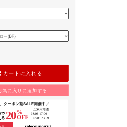
カートに入れる
お気に入りに追加する
、クーポン割SALE開催中／
ご利用期間
%
20
品で
08/06 17:00 ～
OFF
える
08/09 23:59
salecoupon20
ード