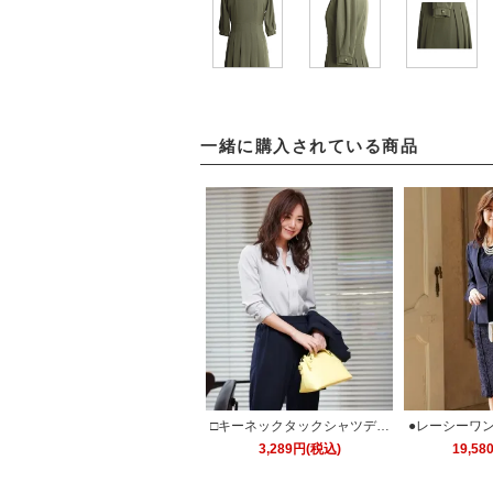
一緒に購入されている商品
□キーネックタックシャツデザ
●レーシーワ
イントップスブラウス「T74
ップスーツ「S
3,289円(税込)
19,5
9」/学校行事・通勤・ビジネ
ニー・入学式(
ス・オフィスシーン対応
(卒園式)・