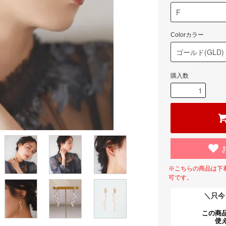
Colorカラー
購入数
※こちらの商品は下
可です。
＼只今
この商
使