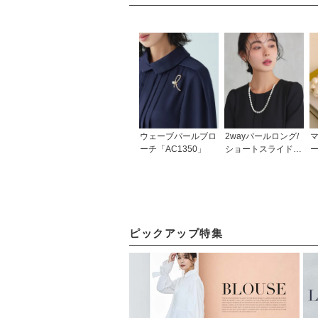
ウェーブパールブロ
2wayパールロング/
ーチ「AC1350」
ショートスライドボ
ールネックレス「A
「
C1565」
ピックアップ特集