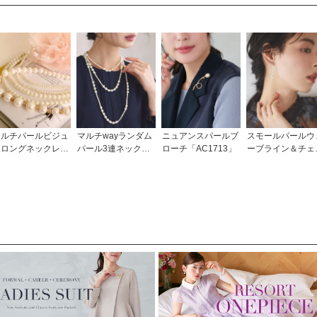
マルチパールビジュ
マルチwayランダム
ニュアンスパールブ
スモールパールウ
ーロングネックレス
パール3連ネックレ
ローチ「AC1713」
ーブライン＆チェ
AC396」/結婚
スセット「AC157
ンドロップイヤリ
式・披露宴・二次
0」
グ「AC1561」
会・発表会・謝恩会
などお呼ばれ対応フ
ォーマルパーティー
アクセサリー