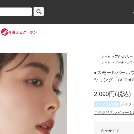
今使えるクーポン
ホーム
>
アクセサリー
ホーム
>
ゴールドカラ
●スモールパール
ヤリング「AC156
2,090円(税込)
クーポン対象
只今ク
この商品のレビューを書く(
Sizeサイズ