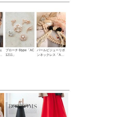
ェ
ブローチ 6type「AC
パールビジューリボ
ー
1211」
ンネックレス「AC3
ン
95」/結婚式・披露
宴・二次会・発表
会・謝恩会などお呼
ばれ対応フォーマル
パーティーアクセサ
リー