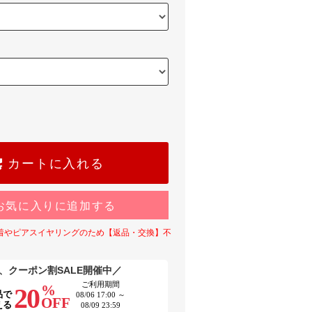
カートに入れる
お気に入りに追加する
着やピアスイヤリングのため【返品・交換】不
、クーポン割SALE開催中／
ご利用期間
%
20
品で
08/06 17:00 ～
OFF
える
08/09 23:59