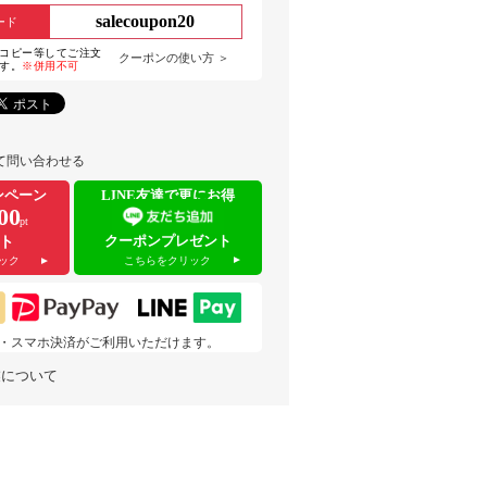
salecoupon20
ード
コピー等してご注文
クーポンの使い方 ＞
す。
※併用不可
て問い合わせる
ンペーン
LINE友達で更にお得
00
pt
クーポンプレゼント
ト
こちらをクリック
ック
 pay・スマホ決済がご利用いただけます。
業について