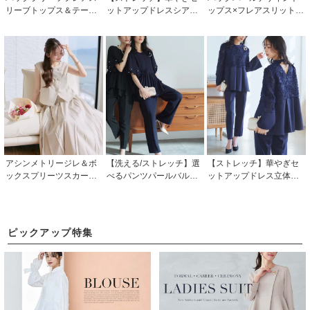
リーブトップス＆テーパ
ットアップドレスシアー
ップス×フレアスリットパ
ードパンツセットアップ
カットジャカードトップ
ンツセットアップ「PA11
「PA1505」
ス/セミワイドパンツ「PA
76」/ 結婚式・披露宴・二
1503」
次会などお呼ばれ対応フ
ォーマルパーティードレ
ス
アシンメトリージレ＆ボ
【洗える/ストレッチ】選
【ストレッチ】華やぎセ
ックスプリーツスカート
べるパンツパールバルー
ットアップドレス立体レ
セットアップ「CU174
ントップス＆テーパード
ーストップス/テーパード
3」
パンツ/セミワイドパンツ
パンツ「PA1497」
「PA1457」
ピックアップ特集