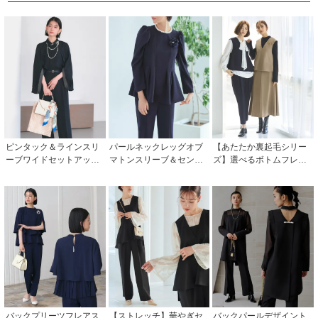
ピンタック＆ラインスリ
パールネックレッグオブ
【あたたか裏起毛シリー
ーブワイドセットアップ
マトンスリーブ＆センタ
ズ】選べるボトムフレア
「PA1666」/ フォーマル
ースリットセミフレアパ
ヘムジレ＆シークレット
パーティードレス・セレ
ンツセットアップ「PA13
ゴムフレアスカート/テー
モニー・入学式(入園式)・
37」
パードパンツ「CSU127
卒業式(卒園式)・結婚式・
4」
披露宴・二次会・同窓会
などお呼ばれ対応
バックプリーツフレアス
【ストレッチ】華やぎセ
バックパールデザイント