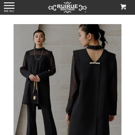
MENU
ス
●パール＆ビジュー
●グリッターチャン
●ビジューハンドル
●格子柄ビーズ刺繍
付きリボンサテン
キーローヒールパ
スパンコール刺繍
ハンドバッグ
トートバッグ
ンプス「SH1768」
レースハンドバッ
「BA1760」