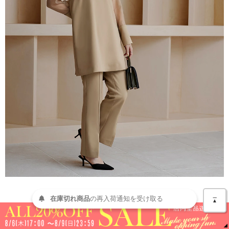
＿
在庫切れ商品
の
再入荷
通知を
受け取る
▲