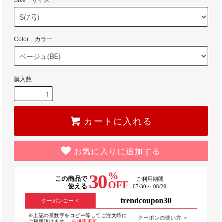
Size サイズ
Color カラー
購入数
カートに入れる
お気に入りに追加する
%
30
この商品で
ご利用期間
OFF
使える
07/30～ 08/20
trendcoupon30
クーポンコード
※上記の英数字をコピー等してご注文時に
クーポンの使い方 ＞
ご利用頂けます。
※併用不可