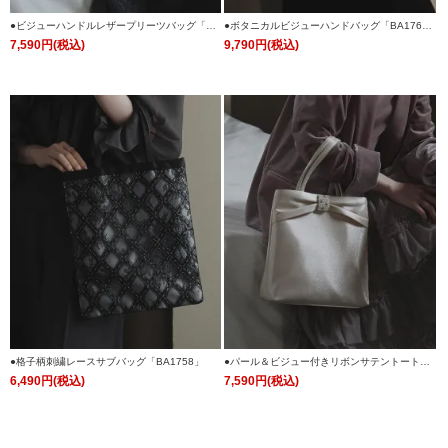
●ビジューハンドルレザープリーツバッグ「BA
●ボタニカルビジューハンドバッグ「BA176
1765」
3」
7,590円(税込)
9,790円(税込)
●格子柄刺繍レースサブバッグ「BA1758」
●パール＆ビジュー付きリボンサテントートバ
ッグ「BA1759」
6,490円(税込)
7,590円(税込)