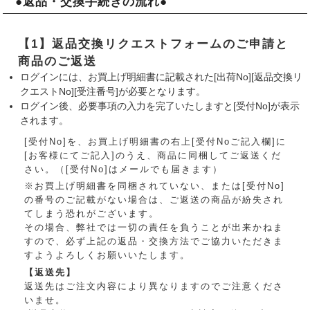
●返品・交換手続きの流れ●
【1】返品交換リクエストフォームのご申請と
商品のご返送
ログインには、お買上げ明細書に記載された[出荷No][返品交換リ
クエストNo][受注番号]が必要となります。
ログイン後、必要事項の入力を完了いたしますと[受付No]が表示
されます。
[受付No]を、お買上げ明細書の右上[受付Noご記入欄]に
[お客様にてご記入]のうえ、商品に同梱してご返送くだ
さい。（[受付No]はメールでも届きます）
※お買上げ明細書を同梱されていない、または[受付No]
の番号のご記載がない場合は、ご返送の商品が紛失され
てしまう恐れがございます。
その場合、弊社では一切の責任を負うことが出来かねま
すので、必ず上記の返品・交換方法でご協力いただきま
すようよろしくお願いいたします。
【返送先】
返送先はご注文内容により異なりますのでご注意くださ
いませ。