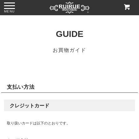
MENU
GUIDE
お買物ガイド
支払い方法
クレジットカード
取り扱いカードは以下のとおりです。
ス
●パール＆ビジュー
●グリッターチャン
●ビジューハンドル
●格子柄ビーズ刺繍
付きリボンサテン
キーローヒールパ
スパンコール刺繍
ハンドバッグ
トートバッグ
ンプス「SH1768」
レースハンドバッ
「BA1760」