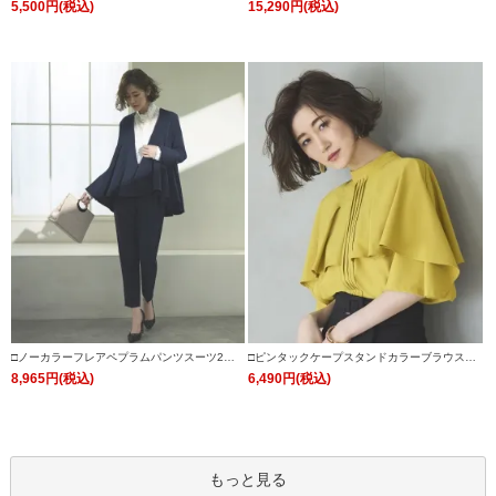
ウス「T983」/学校行事・通勤・ビジネス・オ
ォーマルセレモニー・入学式(入園式)・卒業式
5,500円(税込)
15,290円(税込)
フィスシーン対応
(卒園式)・七五三-ママ対応
□ノーカラーフレアペプラムパンツスーツ2点
□ピンタックケープスタンドカラーブラウス
セット「SU1088」/ フォーマルセレモニー・
「T1119」/ 学校行事・通勤・ビジネス・オフ
8,965円(税込)
6,490円(税込)
入学式(入園式)・卒業式(卒園式)・七五三-ママ
ィスシーン対応
対応
もっと見る