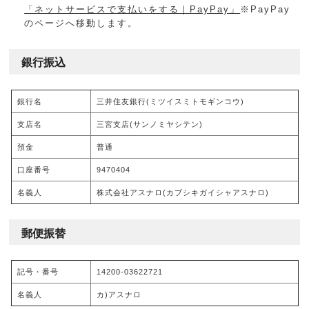
「ネットサービスで支払いをする｜PayPay」
※PayPay
のページへ移動します。
銀行振込
銀行名
三井住友銀行(ミツイスミトモギンコウ)
支店名
三宮支店(サンノミヤシテン)
預金
普通
口座番号
9470404
名義人
株式会社アスナロ(カブシキガイシャアスナロ)
郵便振替
記号・番号
14200-03622721
名義人
カ)アスナロ