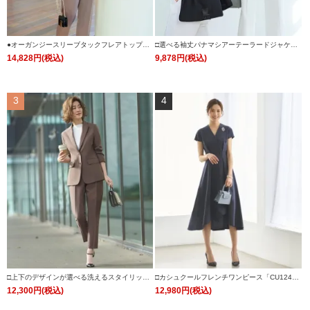
●オーガンジースリーブタックフレアトップス
□選べる袖丈パナマシアーテーラードジャケッ
＆シークレットゴム・スリムテーパードパンツ
ト 「CJK1543」
14,828円(税込)
9,878円(税込)
(ボウタイ付き)「PA1322」
3
4
□上下のデザインが選べる洗えるスタイリッシ
□カシュクールフレンチワンピース「CU124
ュビジネススーツパンツセット「CSU1242」/
8」
12,300円(税込)
12,980円(税込)
学校行事・通勤・ビジネス・オフィスシーン対
応