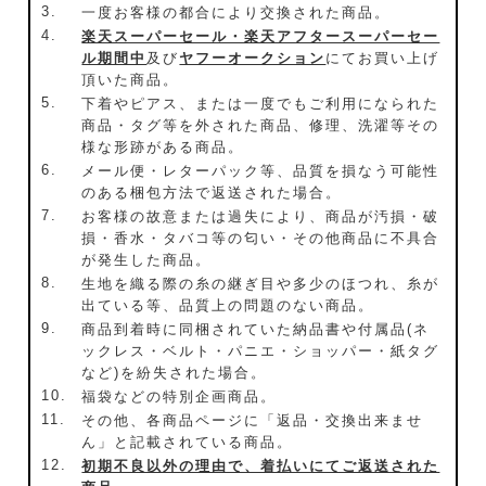
3.
一度お客様の都合により交換された商品。
4.
楽天スーパーセール・楽天アフタースーパーセー
ル期間中
及び
ヤフーオークション
にてお買い上げ
頂いた商品。
5.
下着やピアス、または一度でもご利用になられた
商品・タグ等を外された商品、修理、洗濯等その
様な形跡がある商品。
6.
メール便・レターパック等、品質を損なう可能性
のある梱包方法で返送された場合。
7.
お客様の故意または過失により、商品が汚損・破
損・香水・タバコ等の匂い・その他商品に不具合
が発生した商品。
8.
生地を織る際の糸の継ぎ目や多少のほつれ、糸が
出ている等、品質上の問題のない商品。
9.
商品到着時に同梱されていた納品書や付属品(ネ
ックレス・ベルト・パニエ・ショッパー・紙タグ
など)を紛失された場合。
10.
福袋などの特別企画商品。
11.
その他、各商品ページに「返品・交換出来ませ
ん」と記載されている商品。
12.
初期不良以外の理由で、着払いにてご返送された