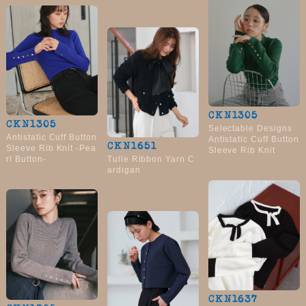
CKN1305
CKN1305
Selectable Designs
Antistatic Cuff Button
Antistatic Cuff Button
CKN1651
Sleeve Rib Knit -Pea
Sleeve Rib Knit
Tulle Ribbon Yarn C
rl Button-
ardigan
CKN1637