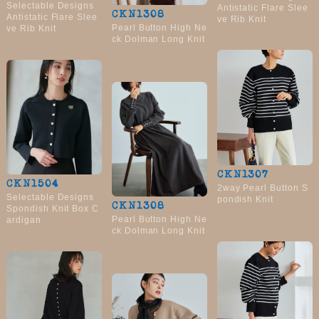
Selectable Designs
Antistatic Flare Slee
CKN1308
Antistatic Flare Slee
ve Rib Knit
Pearl Button High Ne
ve Rib Knit
ck Dolman Long Knit
CKN1307
CKN1504
2way Pearl Button S
Selectable Designs
pondish Knit
CKN1308
Spondish Knit Box C
Pearl Button High Ne
ardigan
ck Dolman Long Knit