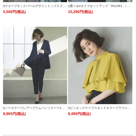
□ウエーブタックパールデザイントップスブラ
□選べる4タイプセットアップ「PA1081」/ フ
ウス「T983」/学校行事・通勤・ビジネス・オ
ォーマルセレモニー・入学式(入園式)・卒業式
5,500円(税込)
15,290円(税込)
フィスシーン対応
(卒園式)・七五三-ママ対応
□ノーカラーフレアペプラムパンツスーツ2点
□ピンタックケープスタンドカラーブラウス
セット「SU1088」/ フォーマルセレモニー・
「T1119」/ 学校行事・通勤・ビジネス・オフ
8,965円(税込)
6,490円(税込)
入学式(入園式)・卒業式(卒園式)・七五三-ママ
ィスシーン対応
対応