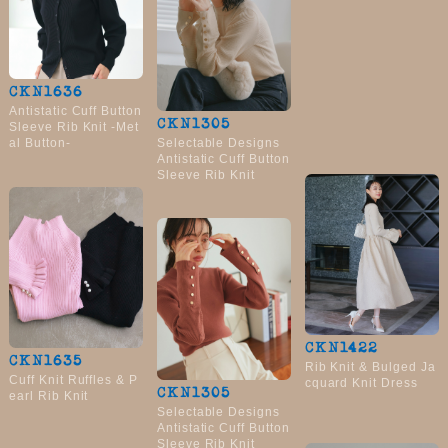
CKN1636
Antistatic Cuff Button
CKN1305
Sleeve Rib Knit -Met
Selectable Designs
al Button-
Antistatic Cuff Button
Sleeve Rib Knit
CKN1422
CKN1635
Rib Knit & Bulged Ja
Cuff Knit Ruffles & P
cquard Knit Dress
CKN1305
earl Rib Knit
Selectable Designs
Antistatic Cuff Button
Sleeve Rib Knit