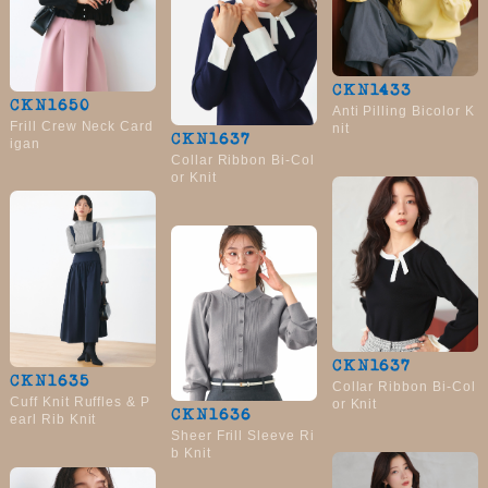
CKN1433
CKN1650
Anti Pilling Bicolor K
Frill Crew Neck Card
nit
CKN1637
igan
Collar Ribbon Bi-Col
or Knit
CKN1637
CKN1635
Collar Ribbon Bi-Col
Cuff Knit Ruffles & P
or Knit
CKN1636
earl Rib Knit
Sheer Frill Sleeve Ri
b Knit