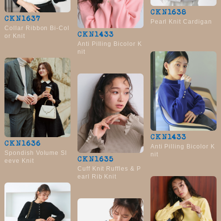
「BA1759」
CKN1638
CKN1637
Pearl Knit Cardigan
Collar Ribbon Bi-Col
CKN1433
or Knit
Anti Pilling Bicolor K
nit
CKN1433
CKN1636
Anti Pilling Bicolor K
Spondish Volume Sl
nit
CKN1635
eeve Knit
Cuff Knit Ruffles & P
earl Rib Knit