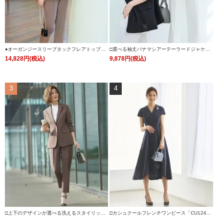
●オーガンジースリーブタックフレアトップス
□選べる袖丈パナマシアーテーラードジャケッ
＆シークレットゴム・スリムテーパードパンツ
ト 「CJK1543」
14,828円(税込)
9,878円(税込)
(ボウタイ付き)「PA1322」
3
4
□上下のデザインが選べる洗えるスタイリッシ
□カシュクールフレンチワンピース「CU124