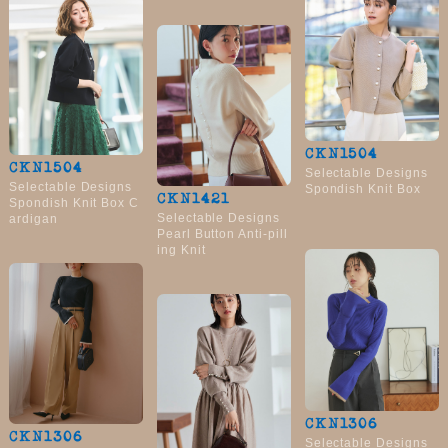
CKN1504
CKN1504
Selectable Designs
Selectable Designs
Spondish Knit Box
CKN1421
Spondish Knit Box C
Selectable Designs
ardigan
Pearl Button Anti-pill
ing Knit
CKN1306
CKN1306
Selectable Designs