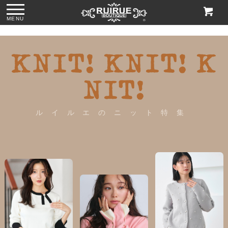
MENU
KNIT! KNIT! K
NIT!
ルイルエのニット特集
袱
●クラシカルラメハ
●ボタニカルビジュ
●格子柄刺繍レース
●パール＆ビジュー
ンドバッグ
ーハンドバッグ
サブバッグ
付きリボンサテン
「BA1764」
「BA1763」
「BA1758」
トートバッグ