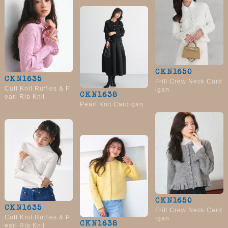
CKN1650
CKN1635
Frill Crew Neck Card
Cuff Knit Ruffles & P
igan
CKN1638
earl Rib Knit
Pearl Knit Cardigan
CKN1650
CKN1635
Frill Crew Neck Card
Cuff Knit Ruffles & P
igan
CKN1638
earl Rib Knit