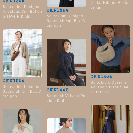
CKN1305
Collar Ribbon Bi-Col
Selectable Designs
or Knit
CKN1504
Antistatic Cuff Button
Selectable Designs
Sleeve Rib Knit
Spondish Knit Box C
ardigan
CKN1306
CKN1504
Selectable Designs
Selectable Designs
Antistatic Flare Slee
CKN1442
Spondish Knit Box C
ve Rib Knit
Spondish Volume Pe
ardigan
plum Knit