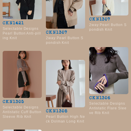
CKN1307
CKN1421
2way Pearl Button S
Selectable Designs
pondish Knit
CKN1307
Pearl Button Anti-pill
2way Pearl Button S
ing Knit
pondish Knit
CKN1306
CKN1305
Selectable Designs
Selectable Designs
Antistatic Flare Slee
CKN1308
Antistatic Cuff Button
ve Rib Knit
Pearl Button High Ne
Sleeve Rib Knit
ck Dolman Long Knit