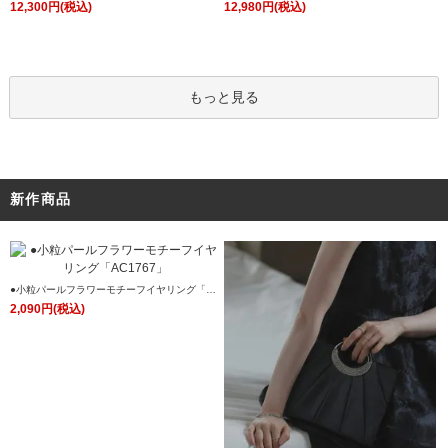
ュビジネススーツパンツセット「CSU1242」/
8」
12,300円(税込)
12,980円(税込)
学校行事・通勤・ビジネス・オフィスシーン対
応
もっと見る
新作商品
●小粒パールフラワーモチーフイヤリング「AC
1767」
2,090円(税込)