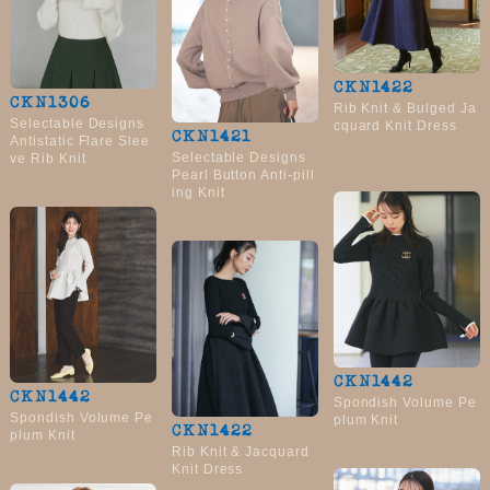
CKN1422
CKN1306
Rib Knit & Bulged Ja
Selectable Designs
cquard Knit Dress
CKN1421
Antistatic Flare Slee
Selectable Designs
ve Rib Knit
Pearl Button Anti-pill
ing Knit
CKN1442
CKN1442
Spondish Volume Pe
Spondish Volume Pe
plum Knit
CKN1422
plum Knit
Rib Knit & Jacquard
Knit Dress