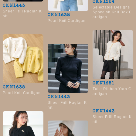
CKN1504
CKN1443
Selectable Designs
Sheer Frill Raglan K
Spondish Knit Box C
CKN1638
nit
ardigan
Pearl Knit Cardigan
CKN1651
CKN1638
Tulle Ribbon Yarn C
Pearl Knit Cardigan
ardigan
CKN1443
Sheer Frill Raglan K
nit
CKN1443
Sheer Frill Raglan K
nit