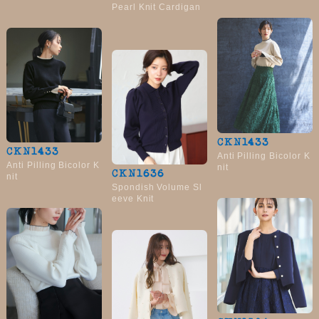
Pearl Knit Cardigan
CKN1433
CKN1433
Anti Pilling Bicolor K
Anti Pilling Bicolor K
nit
CKN1636
nit
Spondish Volume Sl
eeve Knit