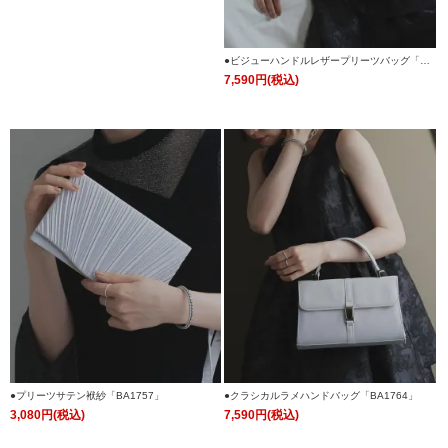
●ビジューハンドルレザープリーツバッグ「BA
1765」
7,590円(税込)
●プリーツサテン袱紗「BA1757」
●クラシカルラメハンドバッグ「BA1764」
3,080円(税込)
7,590円(税込)