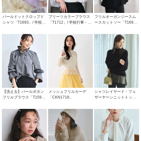
パールドットクロップド
プリーツカラーブラウス
フリルオーガンジースム
シャツ「T1693」/ 学校行
「T1712」/ 学校行事・通
ースカットソー「T169
事・通勤・ビジネス・オ
勤・ビジネス・オフィス
6」/ 学校行事・通勤・ビ
フィスシーン対応
シーン対応
ジネス・オフィスシーン
対応
【洗える】パールボタン
メッシュフリルカーデ
シャツレイヤード・フェ
フリルブラウス「T159
「CKN1718」
ザーヤーンニットトップ
1」/ 学校行事・通勤・ビ
ス「CKN1157」
ジネス・オフィスシーン
対応