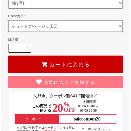
Colorカラー
購入数
カートに入れる
お気に入りに追加する
＼只今、クーポン割SALE開催中／
ご利用期間
%
20
この商品で
08/06 17:00 ～
OFF
使える
08/09 23:59
salecoupon20
クーポンコード
※上記の英数字をコピー等してご注文時に
クーポンの使い方 ＞