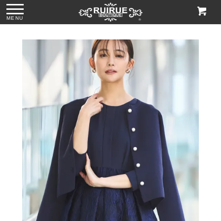
MENU
ス
●パール＆ビジュー
●グリッターチャン
●ビジューハンドル
●格子柄ビーズ刺繍
付きリボンサテン
キーローヒールパ
スパンコール刺繍
ハンドバッグ
トートバッグ
ンプス「SH1768」
レースハンドバッ
「BA1760」