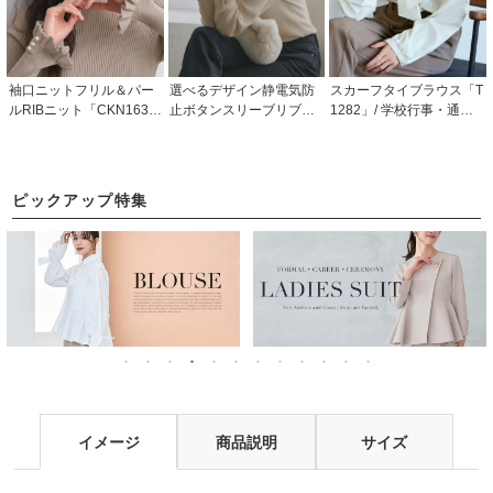
袖口ニットフリル＆パー
選べるデザイン静電気防
スカーフタイブラウス「T
ルRIBニット「CKN163
止ボタンスリーブリブニ
1282」/ 学校行事・通
5」
ット[CKN1305]
勤・ビジネス・オフィス
シーン対応
ピックアップ特集
イメージ
商品説明
サイズ