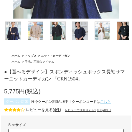
「BA1759」
グ「BA1762」
ホーム
>
トップス
>
ニット / カーディガン
ホーム
>
手洗い可能なアイテム
●【選べるデザイン】スポンディッシュボックス長袖サマ
ーニットカーディガン 「CKN1504」
5,775円(税込)
クーポン対象
只今クーポン割SALE中！クーポンコードは
こちら
レビューを見る
(4件)
レビューで次回使える1,000ptGET
Sizeサイズ