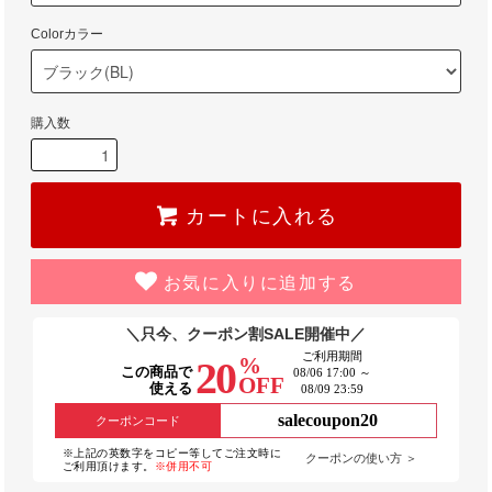
Colorカラー
購入数
カートに入れる
お気に入りに追加する
＼只今、クーポン割SALE開催中／
ご利用期間
%
20
この商品で
08/06 17:00 ～
OFF
使える
08/09 23:59
salecoupon20
クーポンコード
※上記の英数字をコピー等してご注文時に
クーポンの使い方 ＞
ご利用頂けます。
※併用不可