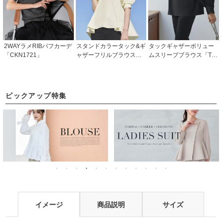
2WAYラメRIBパフカーデ
スタンドカラータック&ギ
タックギャザーボリュー
「CKN1721」
ャザーフリルブラウス「T
ムスリーブブラウス「T1
1103」/ 学校行事・通
304」/ 学校行事・通勤・
勤・ビジネス・オフィス
ビジネス・オフィスシー
シーン対応
ン対応
ピックアップ特集
イメージ
商品説明
サイズ