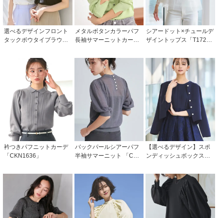
選べるデザインフロント
メタルボタンカラーパフ
シアードット×チュールデ
タックボウタイブラウス
長袖サマーニットカーデ
ザイントップス「T172
「T1284」/ 学校行事・通
「CKN1541」
4」/ 学校行事・通勤・ビ
勤・ビジネス・オフィス
ジネス・オフィスシーン
シーン対応
対応
衿つきパフニットカーデ
バックパールシアーパフ
【選べるデザイン】スポ
「CKN1636」
半袖サマーニット 「CKN
ンディッシュボックス長
1538」
袖サマーニットカーディ
ガン 「CKN1504」