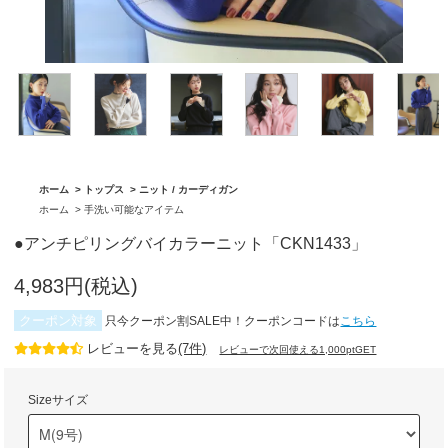
「BA1759」
グ「BA1762」
ホーム
>
トップス
>
ニット / カーディガン
ホーム
>
手洗い可能なアイテム
●アンチピリングバイカラーニット「CKN1433」
4,983円(税込)
クーポン対象
只今クーポン割SALE中！クーポンコードは
こちら
レビューを見る
(7件)
レビューで次回使える1,000ptGET
Sizeサイズ