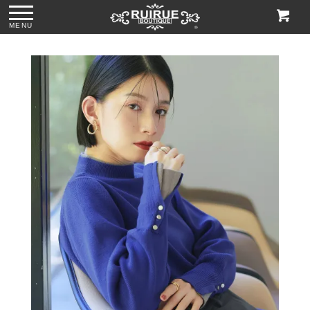
MENU
ス
●パール＆ビジュー
●グリッターチャン
●ビジューハンドル
●格子柄ビーズ刺繍
付きリボンサテン
キーローヒールパ
スパンコール刺繍
ハンドバッグ
トートバッグ
ンプス「SH1768」
レースハンドバッ
「BA1760」