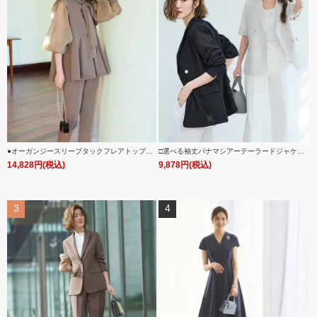
●オーガンジースリーブタックフレアトップス
□選べる袖丈パナマシアーテーラードジャケッ
＆シークレットゴム・スリムテーパードパンツ
ト 「CJK1543」
14,828円(税込)
9,878円(税込)
(ボウタイ付き)「PA1322」
3
4