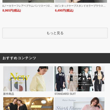
□ノーカラーフレアペプラムパンツスーツ2点
□ピンタックケープスタンドカラーブラウス
セット「SU1088」/ フォーマルセレモニー・
「T1119」/ 学校行事・通勤・ビジネス・オフ
8,965円(税込)
6,490円(税込)
入学式(入園式)・卒業式(卒園式)・七五三-ママ
ィスシーン対応
対応
もっと見る
おすすめコンテンツ
新作商品
STANDARD SUIT