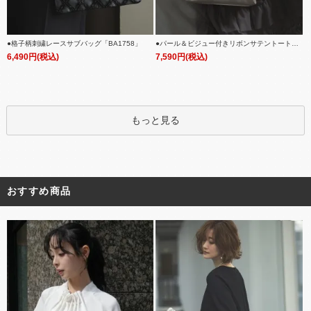
●格子柄刺繍レースサブバッグ「BA1758」
●パール＆ビジュー付きリボンサテントートバ
ッグ「BA1759」
6,490円(税込)
7,590円(税込)
もっと見る
おすすめ商品