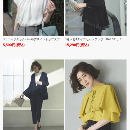
□ウエーブタックパールデザイントップスブラ
□選べる4タイプセットアップ「PA1081」/ フ
ウス「T983」/学校行事・通勤・ビジネス・オ
ォーマルセレモニー・入学式(入園式)・卒業式
5,500円(税込)
15,290円(税込)
フィスシーン対応
(卒園式)・七五三-ママ対応