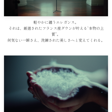
軽やかに纏うエレガンス。
それは、厳選されたフランス産ダウンが叶える
“本物の上
質”。
何気ない一瞬さえ、
洗練された美しさへと変えてくれる。