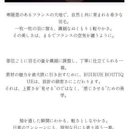
寒暖差のあるフランスの大地で、
自然と共に育まれる希少な
羽毛。
一枚一枚の羽に宿る、繊細なぬくもりと軽やかさ。
その美しさは、
まるでフランスの空気を纏うように。
部位ごとに羽毛の量を繊細に調整し、
丁寧に仕立てられる一
着。
素材の魅力を最大限に引き出すために、
RUIRUE BOUTIQ
UEは、設計の緻密さに
こだわります。
それは、上質さを“見せる”のではなく、
“感じさせる”ための美
学。
袖を通した瞬間にわかる、軽さとしなやかさ。
日常のワンシーンにも、
特別な日にも寄り添う一着。