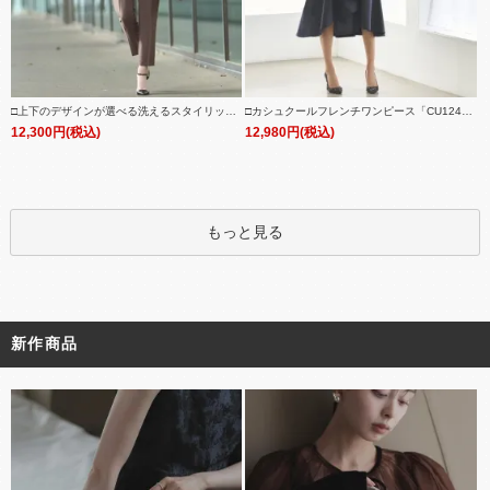
□上下のデザインが選べる洗えるスタイリッシ
□カシュクールフレンチワンピース「CU124
ュビジネススーツパンツセット「CSU1242」/
8」
12,300円(税込)
12,980円(税込)
学校行事・通勤・ビジネス・オフィスシーン対
応
もっと見る
新作商品