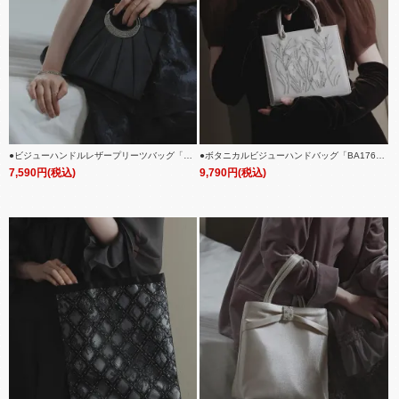
●ビジューハンドルレザープリーツバッグ「BA
●ボタニカルビジューハンドバッグ「BA176
1765」
3」
7,590円(税込)
9,790円(税込)