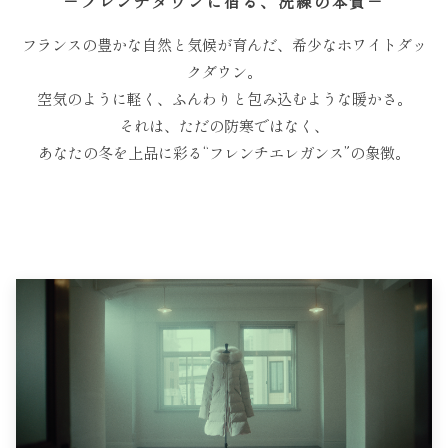
－フレンチダウンに宿る、洗練の本質－
「BA1759」
グ「BA1762」
フランスの豊かな自然と気候が育んだ、
希少なホワイトダッ
クダウン。
空気のように軽く、
ふんわりと包み込むような暖かさ。
それは、ただの防寒ではなく、
あなたの冬を上品に彩る
“フレンチエレガンス”の象徴。