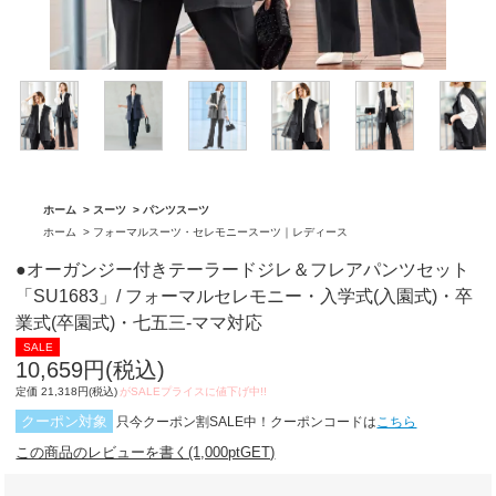
「BA1759」
グ「BA1762」
ホーム
>
スーツ
>
パンツスーツ
ホーム
>
フォーマルスーツ・セレモニースーツ｜レディース
●オーガンジー付きテーラードジレ＆フレアパンツセット
「SU1683」/ フォーマルセレモニー・入学式(入園式)・卒
業式(卒園式)・七五三-ママ対応
10,659円(税込)
定価 21,318円(税込)
クーポン対象
只今クーポン割SALE中！クーポンコードは
こちら
この商品のレビューを書く(1,000ptGET)