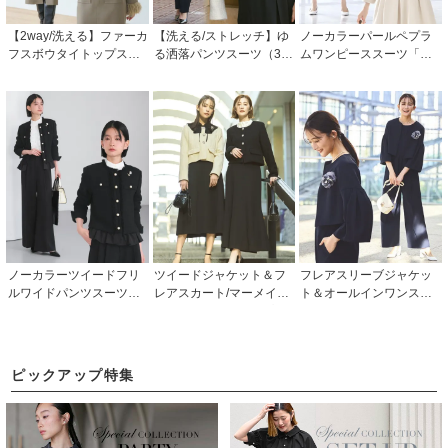
【2way/洗える】ファーカ
【洗える/ストレッチ】ゆ
ノーカラーパールペプラ
フスボウタイトップス＆
る洒落パンツスーツ（3点
ムワンピーススーツ「SU
ナロースカート「CU160
セット） 「SU1467」
1671」フォーマルセレモ
0」
ニー・入学式(入園式)・卒
業式(卒園式)・七五三-マ
マ対応
ノーカラーツイードフリ
ツイードジャケット＆フ
フレアスリーブジャケッ
ルワイドパンツスーツ「S
レアスカート/マーメイド
ト＆オールインワンスー
U1674」/ フォーマルセレ
スカートセットアップス
ツ 「SU1491」
モニー・入学式(入園式)・
ーツ「SU1329」/ フォー
卒業式(卒園式)・七五三-
マルセレモニー・入学式
ママ対応
(入園式)・卒業式(卒園
ピックアップ特集
式)・七五三-ママ対応