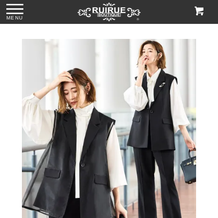
MENU
ス
●パール＆ビジュー
●グリッターチャン
●ビジューハンドル
●格子柄ビーズ刺繍
付きリボンサテン
キーローヒールパ
スパンコール刺繍
ハンドバッグ
トートバッグ
ンプス「SH1768」
レースハンドバッ
「BA1760」