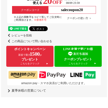
20
OFF
使える
08/09 23:59
salecoupon20
クーポンコード
※上記の英数字をコピー等してご注文時に
クーポンの使い方 ＞
ご利用頂けます。
※併用不可
レビューを投稿
この商品について問い合わせる
ポイントキャンペーン
LINE友達で更にお得
1500
新規で最大
pt
クーポンプレゼント
プレゼント
こちらをクリック
こちらをクリック
amazon pay・スマホ決済がご利用いただけます。
夏季休暇の営業について