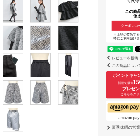
＼只今
この商
使
クーポンコ
※上記の英数字を
時にご利用頂けま
レビューを投稿
この商品につい
ポイントキャ
15
新規で最大
プレゼン
こちらをクリ
amazon
夏季休暇の営