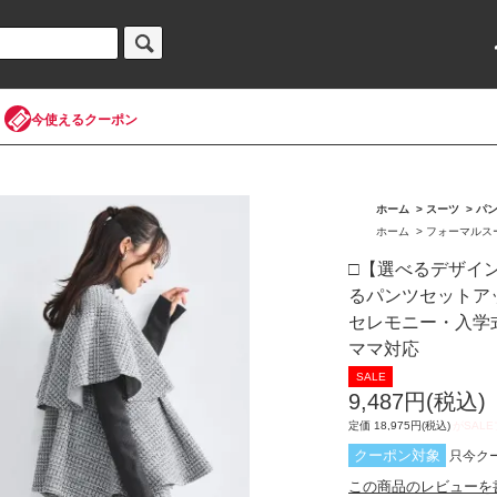
今使えるクーポン
ホーム
>
スーツ
>
パ
ホーム
>
フォーマルス
□【選べるデザイ
るパンツセットアッ
セレモニー・入学式
ママ対応
9,487円(税込)
定価 18,975円(税込)
クーポン対象
只今ク
この商品のレビューを書く(