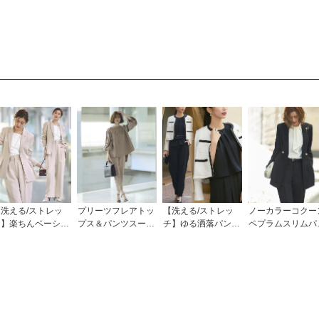
洗える/ストレッ
プリーツフレアトッ
【洗える/ストレッ
ノーカラーコクー
チ】楽ちんベーシッ
プス＆パンツスーツ
チ】ゆる洒落パンツ
ペプラムスリムパ
クスーツスリットヘ
「SU1078」/ フォ
スーツ（3点セッ
ツスーツ「SU132
ムテーラードジャケ
ーマルセレモニー・
ト） 「SU1467」
8」/ フォーマル
ト/セミワイドパ
入学式(入園式)・卒
ティードレス・セ
ツ 「SU1461」
業式(卒園式)・七五
モニー・入学式(
三-ママ対応
園式)・卒業式(卒
式)・結婚式・披
宴・二次会・同窓