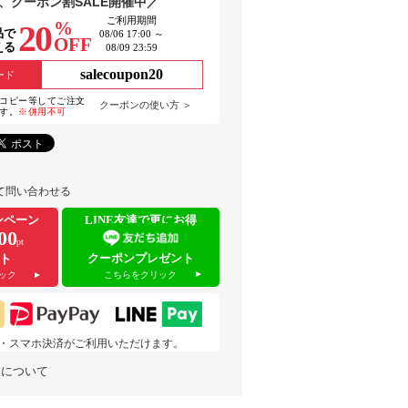
、クーポン割SALE開催中／
ご利用期間
%
20
品で
08/06 17:00 ～
OFF
える
08/09 23:59
salecoupon20
ード
コピー等してご注文
クーポンの使い方 ＞
す。
※併用不可
て問い合わせる
ンペーン
LINE友達で更にお得
00
pt
クーポンプレゼント
ト
こちらをクリック
ック
 pay・スマホ決済がご利用いただけます。
業について