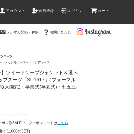
アカウント
会員登録
ログイン
カート
メルマガ登録・解除
お問い合わせ
ンツスーツ
ーツ・セレモニースーツ｜レディース
ン】ツイードケープジャケット＆選べ
プスーツ「SU1617」/ フォーマル
(入園式)・卒業式(卒園式)・七五三-
ーポン割SALE中！クーポンコードは
こちら
1,000ptGET)