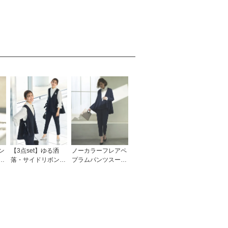
ン
【3点set】ゆる洒
ノーカラーフレアペ
ン
落・サイドリボンジ
プラムパンツスーツ
レ＆スリムテーパー
2点セット「SU108
パー
ドパンツフリルブラ
8」/ フォーマルセレ
レ
ウス付き「SU166
モニー・入学式(入
入
3」/ フォーマルセレ
園式)・卒業式(卒園
園
モニー・入学式(入
式)・七五三-ママ対
露
園式)・卒業式(卒園
応
会
式)・七五三-ママ対