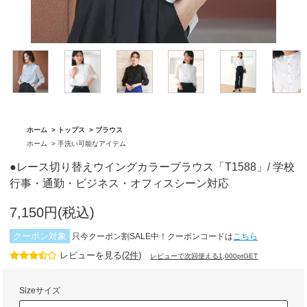
「BA1759」
グ「BA1762」
ホーム
>
トップス
>
ブラウス
ホーム
>
手洗い可能なアイテム
●レース切り替えウイングカラーブラウス「T1588」/ 学校
行事・通勤・ビジネス・オフィスシーン対応
7,150円(税込)
クーポン対象
只今クーポン割SALE中！クーポンコードは
こちら
レビューを見る
(2件)
レビューで次回使える1,000ptGET
Sizeサイズ