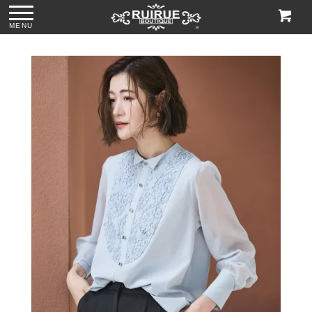
MENU
ス
●パール＆ビジュー
●グリッターチャン
●ビジューハンドル
●格子柄ビーズ刺繍
付きリボンサテン
キーローヒールパ
スパンコール刺繍
ハンドバッグ
トートバッグ
ンプス「SH1768」
レースハンドバッ
「BA1760」