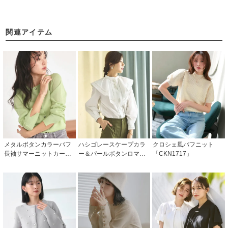
関連アイテム
メタルボタンカラーパフ
ハシゴレースケープカラ
クロシェ風パフニット
長袖サマーニットカーデ
ー＆パールボタンロマン
「CKN1717」
「CKN1541」
チックブラウス「T117
0」/ 学校行事・通勤・ビ
ジネス・オフィスシーン
対応