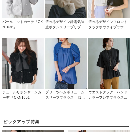
パールニットカーデ「CK
選べるデザイン静電気防
選べるデザインフロント
N1638」
止ボタンスリーブリブニ
タックボウタイブラウス
ット[CKN1305]
「T1284」/ 学校行事・通
勤・ビジネス・オフィス
シーン対応
チュールリボンヤーンカ
プリーツヘムボリューム
ウエストタック・バンド
ーデ 「CKN1651」
スリーブブラウス「T122
カラーフレアブラウス「T
2」/ 学校行事・通勤・ビ
1210」/ 学校行事・通
ジネス・オフィスシーン
勤・ビジネス・オフィス
対応
シーン対応
ピックアップ特集