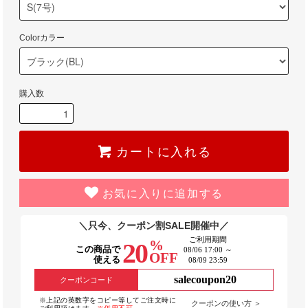
Colorカラー
購入数
カートに入れる
お気に入りに追加する
＼只今、クーポン割SALE開催中／
ご利用期間
%
20
この商品で
08/06 17:00 ～
OFF
使える
08/09 23:59
salecoupon20
クーポンコード
※上記の英数字をコピー等してご注文時に
クーポンの使い方 ＞