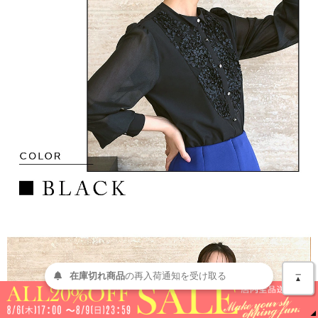
＿
在庫切れ商品
の
再入荷
通知を
受け取る
▲