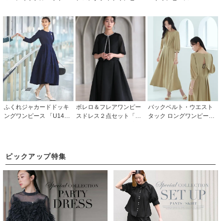
ンピース「CU1169」
ス「CU1524」
22」
ふくれジャカードドッキ
ボレロ＆フレアワンピー
バックベルト・ウエスト
ングワンピース 「U146
スドレス２点セット「U1
タック ロングワンピース
5」
705」/ 結婚式・披露宴・
「CU1223」
二次会などお呼ばれ対応
フォーマルパーティード
レス
ピックアップ特集