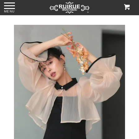
MENU
ー
●格子柄刺繍レース
●グリッターチャン
●ビジューハンドル
●2wayマットスパ
サブバッグ
キーローヒールパ
スパンコール刺繍
ンコールがま口ク
「BA1758」
ンプス「SH1768」
レースハンドバッ
ラッチバッグ