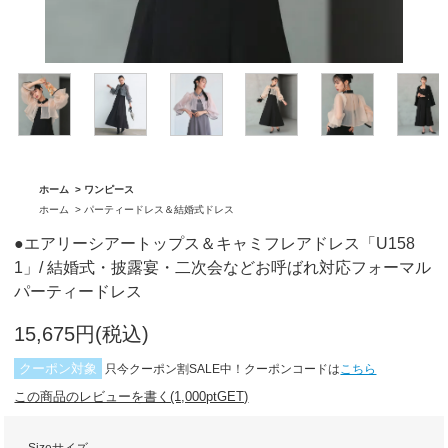
グ「BA1762」
「BA1761」
ホーム
>
ワンピース
ホーム
>
パーティードレス＆結婚式ドレス
●エアリーシアートップス＆キャミフレアドレス「U158
1」/ 結婚式・披露宴・二次会などお呼ばれ対応フォーマル
パーティードレス
15,675円(税込)
クーポン対象
只今クーポン割SALE中！クーポンコードは
こちら
この商品のレビューを書く(1,000ptGET)