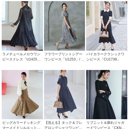
ラメチュールメロウワン
フラワープリントシアー
バイカラークラシックワ
ピースドレス「U1425」/
ワンピース「U1253」/ 結
ンピース「CU1738」
結婚式・披露宴・二次会
婚式・披露宴・二次会な
などお呼ばれ対応フォー
どお呼ばれ対応フォーマ
マルパーティードレス
ルパーティードレス
ビッグカラードッキング
【洗える】タック＆フレ
リブニット＆膨れジャガ
マーメイドシルエットワ
アロングシャツワンピー
ードワンピース「CKN14