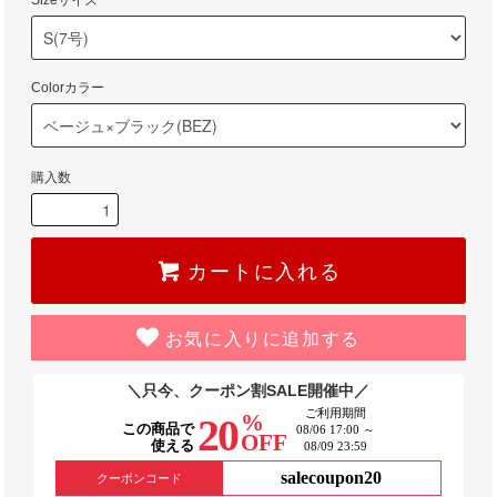
Sizeサイズ
Colorカラー
購入数
カートに入れる
お気に入りに追加する
＼只今、クーポン割SALE開催中／
ご利用期間
%
20
この商品で
08/06 17:00 ～
OFF
使える
08/09 23:59
salecoupon20
クーポンコード