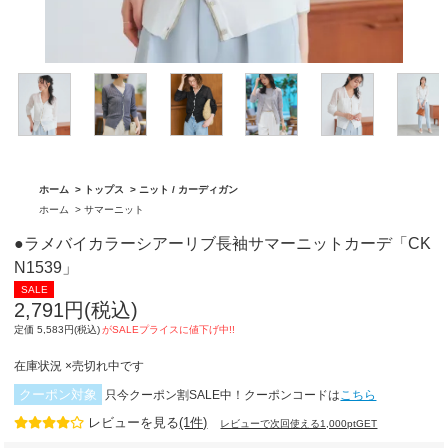
グ「BA1762」
「BA1761」
ホーム
>
トップス
>
ニット / カーディガン
ホーム
>
サマーニット
●ラメバイカラーシアーリブ長袖サマーニットカーデ「CK
N1539」
2,791円(税込)
定価 5,583円(税込)
在庫状況 ×売切れ中です
クーポン対象
只今クーポン割SALE中！クーポンコードは
こちら
レビューを見る
(1件)
レビューで次回使える1,000ptGET