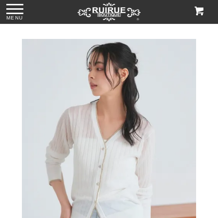
MENU
ー
●格子柄刺繍レース
●グリッターチャン
●ビジューハンドル
●2wayマットスパ
サブバッグ
キーローヒールパ
スパンコール刺繍
ンコールがま口ク
「BA1758」
ンプス「SH1768」
レースハンドバッ
ラッチバッグ