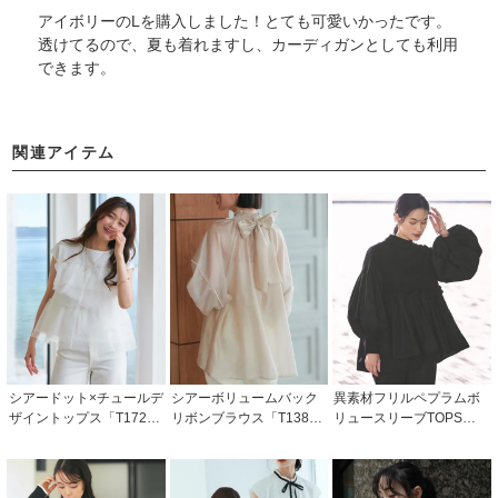
アイボリーのLを購入しました！とても可愛いかったです。
透けてるので、夏も着れますし、カーディガンとしても利用
できます。
関連アイテム
シアードット×チュールデ
シアーボリュームバック
異素材フリルペプラムボ
ザイントップス「T172
リボンブラウス「T138
リュースリーブTOPS「T
4」/ 学校行事・通勤・ビ
2」/ 学校行事・通勤・ビ
1439」
ジネス・オフィスシーン
ジネス・オフィスシーン
対応
対応