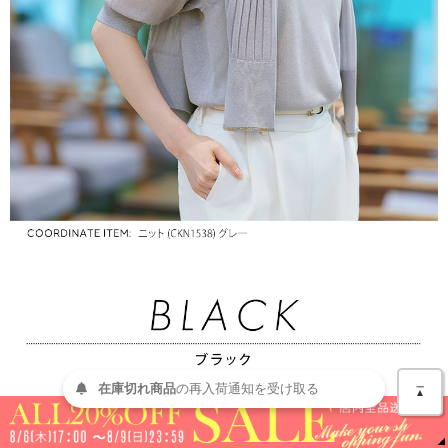
＿
在庫切れ商品
の
再入荷
通知を
受け取る
▲