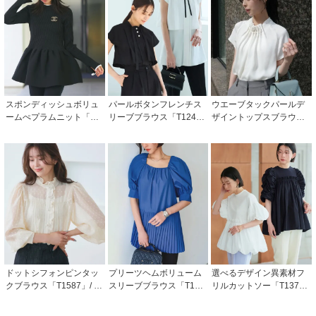
スポンディッシュボリュ
パールボタンフレンチス
ウエーブタックパールデ
ームぺプラムニット「CK
リーブブラウス「T124
ザイントップスブラウス
N1442」
3」/ 学校行事・通勤・ビ
「T983」/学校行事・通
ジネス・オフィスシーン
勤・ビジネス・オフィス
対応
シーン対応
ドットシフォンピンタッ
プリーツヘムボリューム
選べるデザイン異素材フ
クブラウス「T1587」/ 学
スリーブブラウス「T122
リルカットソー「T137
校行事・通勤・ビジネ
2」/ 学校行事・通勤・ビ
3」/ 学校行事・通勤・ビ
ス・オフィスシーン対応
ジネス・オフィスシーン
ジネス・オフィスシーン