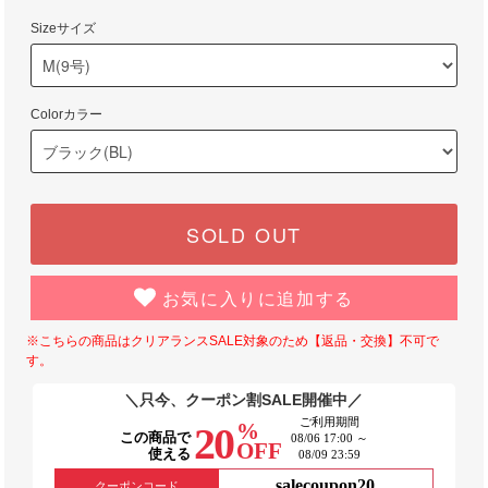
Sizeサイズ
Colorカラー
SOLD OUT
お気に入りに追加する
※こちらの商品はクリアランスSALE対象のため【返品・交換】不可で
す。
＼只今、クーポン割SALE開催中／
ご利用期間
%
20
この商品で
08/06 17:00 ～
OFF
使える
08/09 23:59
salecoupon20
クーポンコード