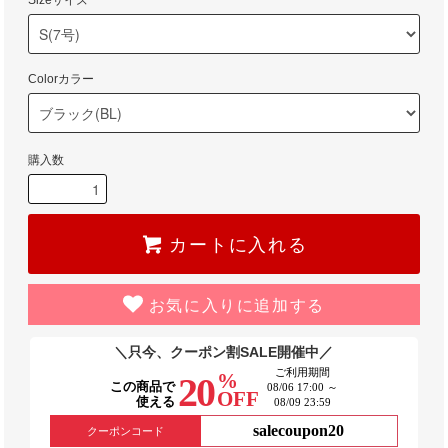
Sizeサイズ
Colorカラー
購入数
カートに入れる
お気に入りに追加する
＼只今、クーポン割SALE開催中／
ご利用期間
%
20
この商品で
08/06 17:00 ～
OFF
使える
08/09 23:59
salecoupon20
クーポンコード