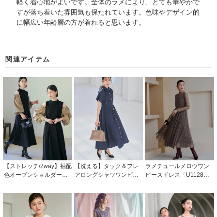
軽く着心地がよいです。全体のラメにより、とても華やかで
すが落ち着いた雰囲気も保たれています。色味やデザイン的
に幅広い年齢層の方が着れると思います。
関連アイテム
【ストレッチ/2way】袖配
【洗える】タック＆フレ
ラメチュールメロウワン
色オープンショルダー・
アロングシャツワンピー
ピースドレス「U1128」/
フレアワンピース「CU14
ス「CU1524」
結婚式・披露宴・二次会
31」
などお呼ばれ対応フォー
マルパーティードレス