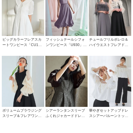
ビッグカラーフレアスカ
フィッシュテールシフォ
チュールフリルボレロ＆
ートワンピース「CU174
ンワンピース「U930」/
ハイウエストフレアドレ
4」
結婚式・披露宴・二次会
ス「U1701」/ 結婚式・披
などお呼ばれ対応フォー
露宴・二次会などお呼ば
マルパーティードレス
れ対応フォーマルパーテ
ィードレス
ボリュームブラウジング
シアーランタンスリーブ
華やぎセットアップドレ
スリーブ＆フレアワンピ
ふくれジャカードドレス
スシアーバルーントップ
ースドレス「U1487」/ 結
「U1320」/ 結婚式・披露
ス/セミワイドパンツ「PA
婚式・披露宴・二次会な
宴・二次会などお呼ばれ
1499」
どお呼ばれ対応フォーマ
対応フォーマルパーティ