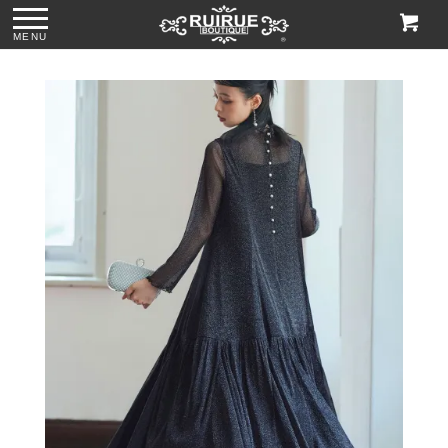
MENU
ス
●パール＆ビジュー
●グリッターチャン
●ビジューハンドル
●格子柄ビーズ刺繍
付きリボンサテン
キーローヒールパ
スパンコール刺繍
ハンドバッグ
トートバッグ
ンプス「SH1768」
レースハンドバッ
「BA1760」