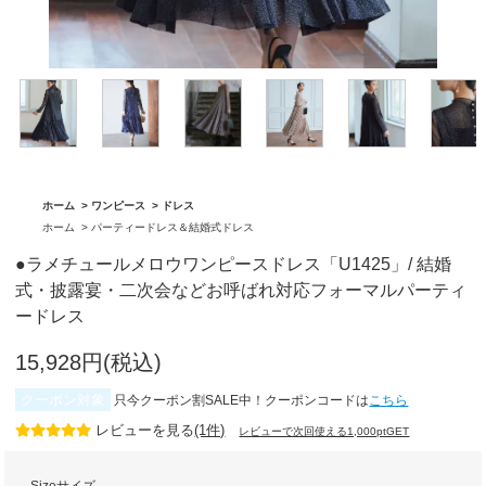
「BA1759」
グ「BA1762」
ホーム
>
ワンピース
>
ドレス
ホーム
>
パーティードレス＆結婚式ドレス
●ラメチュールメロウワンピースドレス「U1425」/ 結婚
式・披露宴・二次会などお呼ばれ対応フォーマルパーティ
ードレス
15,928円(税込)
クーポン対象
只今クーポン割SALE中！クーポンコードは
こちら
レビューを見る
(1件)
レビューで次回使える1,000ptGET