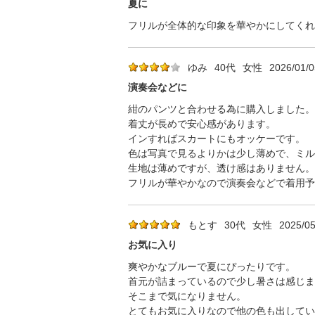
夏に
フリルが全体的な印象を華やかにしてくれ
ゆみ
40代
女性
2026/01/0
演奏会などに
紺のパンツと合わせる為に購入しました。
着丈が長めで安心感があります。
インすればスカートにもオッケーです。
色は写真で見るよりかは少し薄めで、ミル
生地は薄めですが、透け感はありません。
フリルが華やかなので演奏会などで着用予
もとす
30代
女性
2025/05
お気に入り
爽やかなブルーで夏にぴったりです。
首元が詰まっているので少し暑さは感じま
そこまで気になりません。
とてもお気に入りなので他の色も出してい