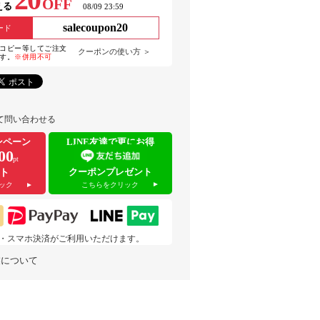
OFF
える
08/09 23:59
salecoupon20
ード
コピー等してご注文
クーポンの使い方 ＞
す。
※併用不可
て問い合わせる
ンペーン
LINE友達で更にお得
00
pt
クーポンプレゼント
ト
こちらをクリック
ック
 pay・スマホ決済がご利用いただけます。
業について