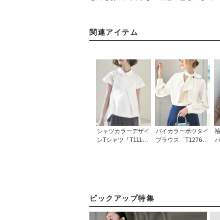
関連アイテム
シャツカラーデザイ
バイカラーボウタイ
ンTシャツ「T111
ブラウス「T1276」/
パ
2」/ 学校行事・通
学校行事・通勤・ビ
「
勤・ビジネス・オフ
ジネス・オフィスシ
ィスシーン対応
ーン対応
ピックアップ特集