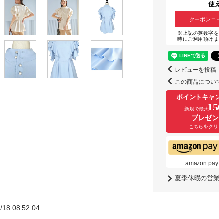
使
クーポンコ
※上記の英数字を
時にご利用頂けま
レビューを投稿
この商品につい
ポイントキャ
15
新規で最大
プレゼン
こちらをクリ
amazon
夏季休暇の営
/18 08:52:04