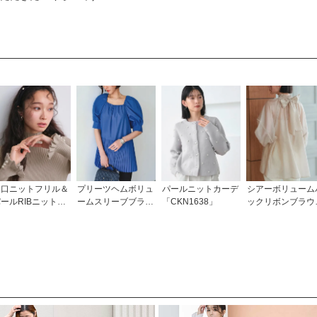
袖口ニットフリル＆
プリーツヘムボリュ
パールニットカーデ
シアーボリューム
ールRIBニット
ームスリーブブラウ
「CKN1638」
ックリボンブラウ
CKN1635」
ス「T1222」/ 学校
「T1382」/ 学校
行事・通勤・ビジネ
事・通勤・ビジネ
ス・オフィスシーン
ス・オフィスシー
対応
対応