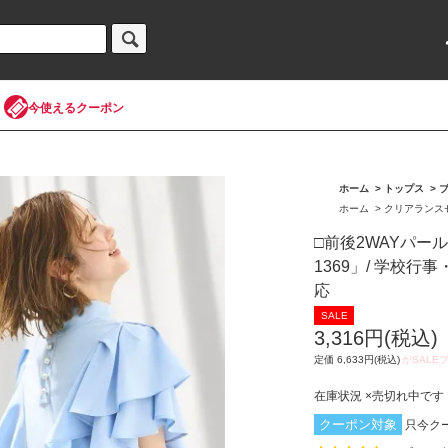
今使えるクーポン
ホーム
>
トップス
>
ホーム
>
クリアランス
□前後2WAYパー
1369」/ 学校
応
3,316円(税込)
定価 6,633円(税込)
在庫状況 ×売切れ中です
クーポン対象
只今ク