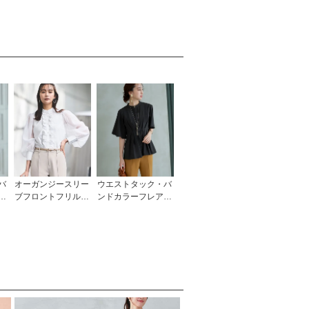
バ
オーガンジースリー
ウエストタック・バ
ス
ブフロントフリルブ
ンドカラーフレアブ
行
ラウス「T1490」
ラウス「T1210」/
学校行事・通勤・ビ
ン
ジネス・オフィスシ
ーン対応