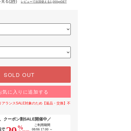
を見る
(3件)
レビューで次回使える1,000ptGET
SOLD OUT
お気に入りに追加する
リアランスSALE対象のため【返品・交換】不
、クーポン割SALE開催中／
ご利用期間
%
20
品で
08/06 17:00 ～