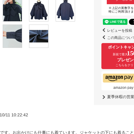
※上記の英数字を
時にご利用頂けま
レビューを投稿
この商品につい
ポイントキャ
15
新規で最大
プレゼン
こちらをクリ
amazon
夏季休暇の営
10/11 10:22:42
です。お出かけにも仕事にも着ています。ジャケットの下にも着ること