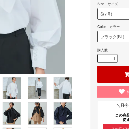
Size サイズ
Color カラー
購入数
＼只今
この商
使
クーポンコ