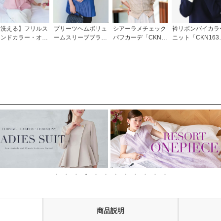
【洗える】フリルス
プリーツヘムボリュ
シアーラメチェック
衿リボンバイカラ
タンドカラー・オー
ームスリーブブラウ
パフカーデ「CKN1
ニット「CKN163
ーブラウス「T17
ス「T1222」/ 学校
716」
7」
5」/ 学校行事・通
行事・通勤・ビジネ
勤・ビジネス・オフ
ス・オフィスシーン
ィスシーン対応
対応
商品説明