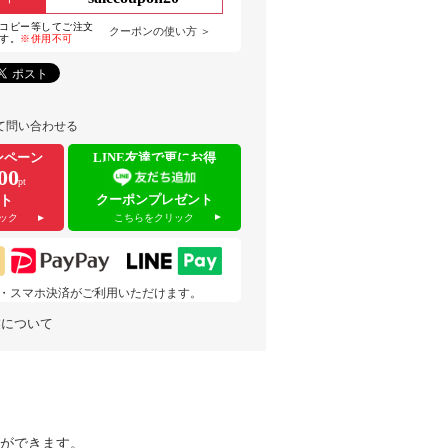
コピー等してご注文
クーポンの使い方 ＞
す。
※併用不可
て問い合わせる
ンペーン
LINE友達で更にお得
00
pt
クーポンプレゼント
ト
こちらをクリック
ック
 pay・スマホ決済がご利用いただけます。
業について
ができます。