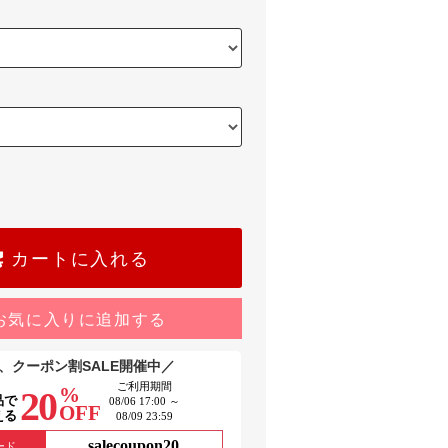
カートに入れる
お気に入りに追加する
、クーポン割SALE開催中／
ご利用期間
%
20
品で
08/06 17:00 ～
OFF
える
08/09 23:59
salecoupon20
ード