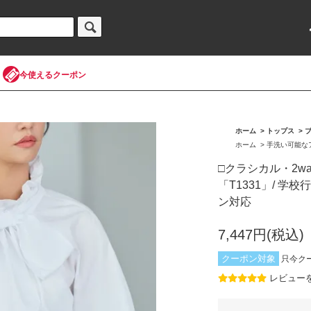
今使えるクーポン
ホーム
>
トップス
>
ホーム
>
手洗い可能な
□クラシカル・2w
「T1331」/ 
ン対応
7,447円(税込)
クーポン対象
只今ク
レビュー