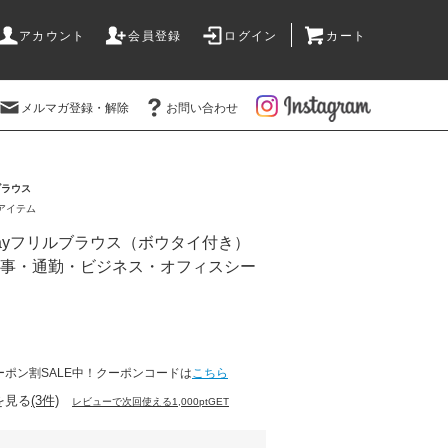
アカウント
会員登録
ログイン
カート
メルマガ登録・解除
お問い合わせ
ブラウス
アイテム
ayフリルブラウス（ボウタイ付き）
学校行事・通勤・ビジネス・オフィスシー
ーポン割SALE中！クーポンコードは
こちら
を見る
(3件)
レビューで次回使える1,000ptGET