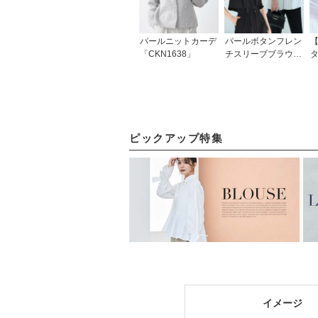
パールニットカーデ
パールボタンフレン
「CKN1638」
チスリーブブラウス
「T1243」/ 学校行
バ
事・通勤・ビジネ
2
ス・オフィスシーン
対応
ピックアップ特集
イメージ