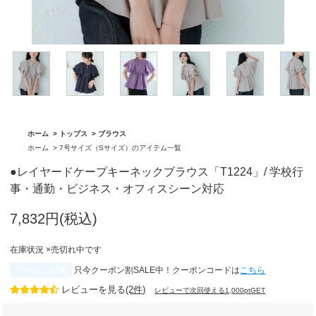
「BA1759」
グ「BA1762」
ホーム
>
トップス
>
ブラウス
ホーム
>
7号サイズ（Sサイズ）のアイテム一覧
●レイヤードケープキーネックブラウス「T1224」/ 学校行
事・通勤・ビジネス・オフィスシーン対応
7,832円(税込)
在庫状況 ×売切れ中です
クーポン対象
只今クーポン割SALE中！クーポンコードは
こちら
レビューを見る
(2件)
レビューで次回使える1,000ptGET