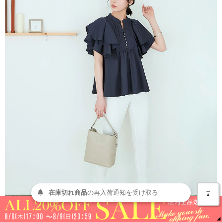
＿
在庫切れ商品
の
再入荷
通知を
受け取る
▲