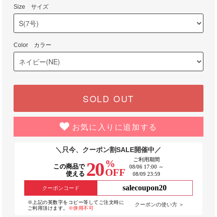
Size サイズ
Color カラー
SOLD OUT
お気に入りに追加する
＼只今、クーポン割SALE開催中／
ご利用期間
%
20
この商品で
08/06 17:00 ～
OFF
使える
08/09 23:59
salecoupon20
クーポンコード
※上記の英数字をコピー等してご注文時に
クーポンの使い方 ＞
ご利用頂けます。
※併用不可