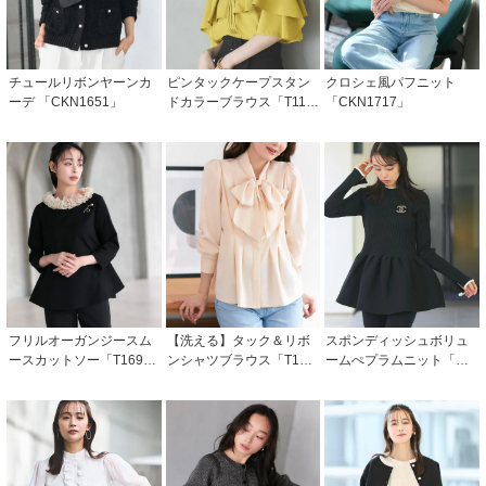
チュールリボンヤーンカ
ピンタックケープスタン
クロシェ風パフニット
ーデ 「CKN1651」
ドカラーブラウス「T111
「CKN1717」
9」/ 学校行事・通勤・ビ
ジネス・オフィスシーン
対応
フリルオーガンジースム
【洗える】タック＆リボ
スポンディッシュボリュ
ースカットソー「T169
ンシャツブラウス「T170
ームぺプラムニット「CK
6」/ 学校行事・通勤・ビ
6」/ 学校行事・通勤・ビ
N1442」
ジネス・オフィスシーン
ジネス・オフィスシーン
対応
対応