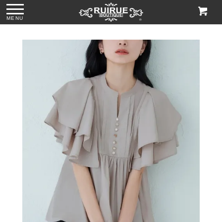
MENU
ス
●パール＆ビジュー
●グリッターチャン
●ビジューハンドル
●格子柄ビーズ刺繍
付きリボンサテン
キーローヒールパ
スパンコール刺繍
ハンドバッグ
トートバッグ
ンプス「SH1768」
レースハンドバッ
「BA1760」