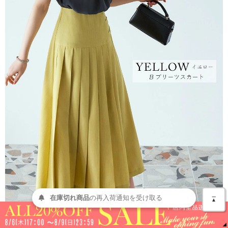
＿
在庫切れ商品
の
再入荷
通知を
受け取る
▲