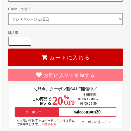
Color カラー
購入数
カートに入れる
お気に入りに追加する
＼只今、クーポン割SALE開催中／
ご利用期間
%
20
この商品で
08/06 17:00 ～
OFF
使える
08/09 23:59
salecoupon20
クーポンコード
※上記の英数字をコピー等してご注文時に
クーポンの使い方 ＞
ご利用頂けます。
※併用不可