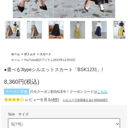
「BA1759」
グ「BA1762」
ホーム
>
ボトムス
>
スカート
ホーム
>
YouTube紹介アイテム2023年12月03日
●選べる3typeシルエットスカート「BSK1231」/
8,360円(税込)
クーポン対象
只今クーポン割SALE中！クーポンコードは
こちら
レビューを見る
(4件)
レビューで次回使える1,000ptGET
Size サイズ