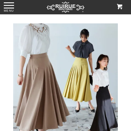
MENU
ス
●パール＆ビジュー
●グリッターチャン
●ビジューハンドル
●格子柄ビーズ刺繍
付きリボンサテン
キーローヒールパ
スパンコール刺繍
ハンドバッグ
トートバッグ
ンプス「SH1768」
レースハンドバッ
「BA1760」