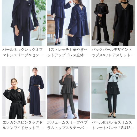
パールネックレッグオブ
【ストレッチ】華やぎセ
バックパールデザイント
マトンスリーブ＆センタ
ットアップドレス立体レ
ップス×フレアスリットパ
ースリットセミフレアパ
ーストップス/テーパード
ンツセットアップ「PA11
ンツセットアップ「PA13
パンツ「PA1497」
76」/ 結婚式・披露宴・二
37」
次会などお呼ばれ対応フ
ォーマルパーティードレ
ス
エレガンスピンタックド
ボリュームスリーブペプ
パール釦ジレ＆スリムス
ルマンワイドセットアッ
ラムトップス＆テーパー
トレートパンツ「SU134
プ「PA1662」/ フォーマ
ドパンツセットアップ「P
1」/ フォーマルセレモニ