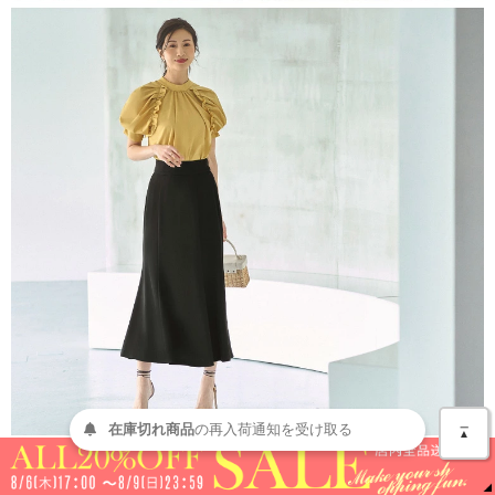
＿
在庫切れ商品
の
再入荷
通知を
受け取る
▲