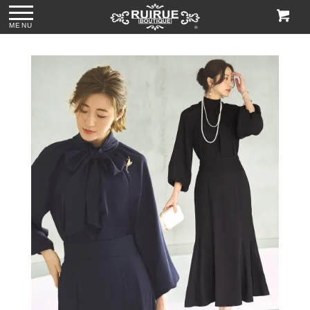
MENU
ー
●格子柄刺繍レース
●グリッターチャン
●ビジューハンドル
●2wayマットスパ
サブバッグ
キーローヒールパ
スパンコール刺繍
ンコールがま口ク
「BA1758」
ンプス「SH1768」
レースハンドバッ
ラッチバッグ