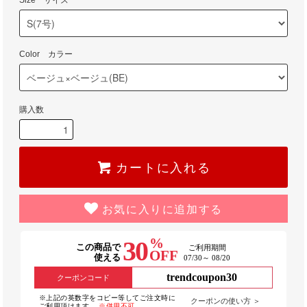
Size サイズ
Color カラー
購入数
カートに入れる
お気に入りに追加する
%
30
この商品で
ご利用期間
OFF
使える
07/30～ 08/20
trendcoupon30
クーポンコード
※上記の英数字をコピー等してご注文時に
クーポンの使い方 ＞
ご利用頂けます。
※併用不可