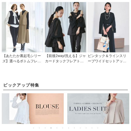
ルパーティードレス・セ
A1412」
ー・入学式(入園式)・卒業
レモニー・入学式(入園
式(卒園式)・七五三-ママ
式)・卒業式(卒園式)・結
対応
婚式・披露宴・二次会・
同窓会などお呼ばれ対応
【あたたか裏起毛シリー
【前後2way/洗える】ジャ
ピンタック＆ラインスリ
ズ】選べるボトムフレア
カードタックフレアトッ
ーブワイドセットアップ
ヘムジレ＆シークレット
プス＆テーパードパンツ
「PA1666」/ フォーマル
ゴムフレアスカート/テー
ドレス(チュールつけ袖付
パーティードレス・セレ
パードパンツ「CSU127
き)「PA1584」
モニー・入学式(入園式)・
4」
卒業式(卒園式)・結婚式・
ピックアップ特集
披露宴・二次会・同窓会
などお呼ばれ対応