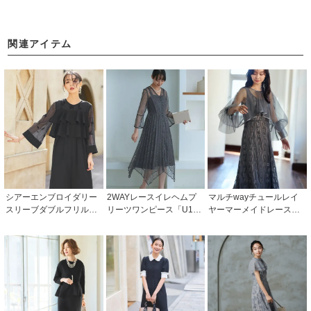
関連アイテム
シアーエンブロイダリー
2WAYレースイレヘムプ
マルチwayチュールレイ
スリーブダブルフリルパ
リーツワンピース「U118
ヤーマーメイドレースド
ンツドレス「PA1493」
3」/ 結婚式・披露宴・二
レス「U1316」/ 結婚式・
次会などお呼ばれ対応フ
披露宴・二次会などお呼
ォーマルパーティードレ
ばれ対応フォーマルパー
ス
ティードレス