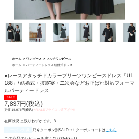
「BA1759」
グ「BA1762」
ホーム
>
ワンピース
>
マルチワンピース
ホーム
>
パーティードレス＆結婚式ドレス
●レースアタッチドカラープリーツワンピースドレス「U1
188」/ 結婚式・披露宴・二次会などお呼ばれ対応フォーマ
ルパーティードレス
7,837円(税込)
定価 15,675円(税込)
在庫状況 △残りわずかです。8
クーポン対象
只今クーポン割SALE中！クーポンコードは
こちら
この商品のレビューを書く(1,000ptGET)