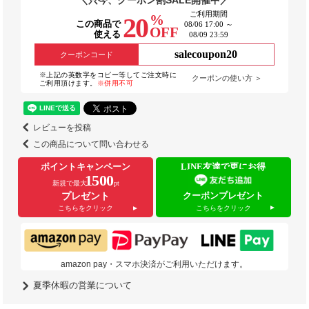
ご利用期間
%
20
この商品で
08/06 17:00 ～
OFF
使える
08/09 23:59
salecoupon20
クーポンコード
※上記の英数字をコピー等してご注文時に
クーポンの使い方 ＞
ご利用頂けます。
※併用不可
レビューを投稿
この商品について問い合わせる
ポイントキャンペーン
LINE友達で更にお得
1500
新規で最大
pt
クーポンプレゼント
プレゼント
こちらをクリック
こちらをクリック
amazon pay・スマホ決済がご利用いただけます。
夏季休暇の営業について