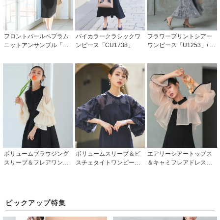
フロントパールペプラム
バイカラークラシックワ
フラワープリントシアー
ニットアンサンブル「CK
ンピース「CU1738」
ワンピース「U1253」/ 結
N1186」
婚式・披露宴・二次会な
どお呼ばれ対応フォーマ
ルパーティードレス
ボリュームブラウジング
ボリュームスリーブ＆ビ
エアリーシアートップス
スリーブ＆フレアワンピ
スチェタイトワンピース
＆キャミフレアドレス
ースドレス「U1487」/ 結
ドレス「U1486」/ 結婚
「U1581」/ 結婚式・披露
婚式・披露宴・二次会な
式・披露宴・二次会など
宴・二次会などお呼ばれ
どお呼ばれ対応フォーマ
お呼ばれ対応フォーマル
対応フォーマルパーティ
ルパーティードレス
パーティードレス
ードレス
ピックアップ特集