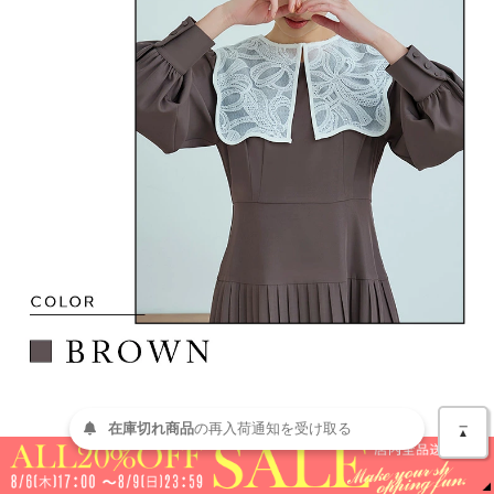
＿
在庫切れ商品
の
再入荷
通知を
受け取る
▲