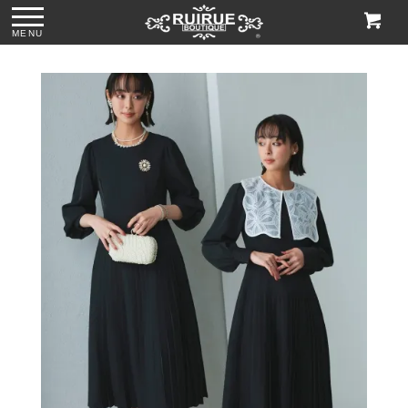
MENU
ス
●パール＆ビジュー
●グリッターチャン
●ビジューハンドル
●格子柄ビーズ刺繍
付きリボンサテン
キーローヒールパ
スパンコール刺繍
ハンドバッグ
トートバッグ
ンプス「SH1768」
レースハンドバッ
「BA1760」