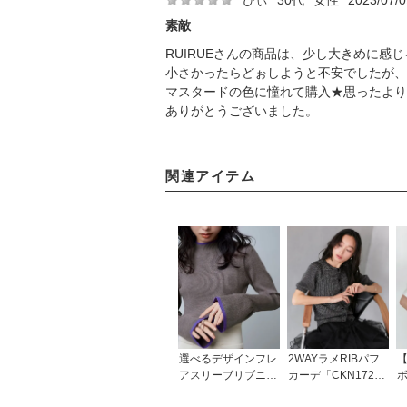
素敵
RUIRUEさんの商品は、少し大きめに感
小さかったらどぉしようと不安でしたが、
マスタードの色に憧れて購入★思ったより
ありがとうございました。
関連アイテム
選べるデザインフレ
2WAYラメRIBパフ
アスリーブリブニッ
カーデ「CKN172
ト「CKN1306」
1」