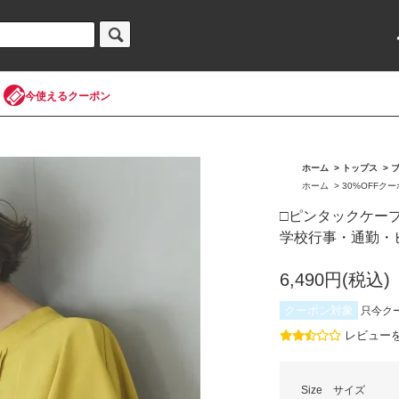
今使えるクーポン
ホーム
>
トップス
>
ホーム
>
30%OFFク
□ピンタックケープ
学校行事・通勤・
6,490円(税込)
クーポン対象
只今ク
レビュー
Size サイズ