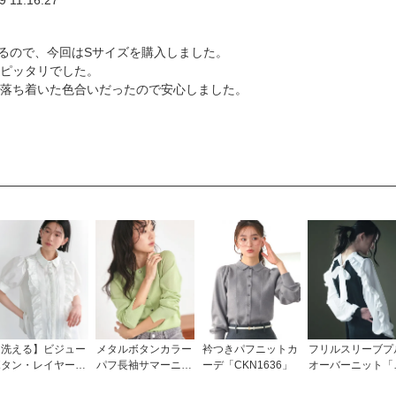
じるので、今回はSサイズを購入しました。
ピッタリでした。
落ち着いた色合いだったので安心しました。
【洗える】ビジュー
メタルボタンカラー
衿つきパフニットカ
フリルスリーブプ
ボタン・レイヤーフ
パフ長袖サマーニッ
ーデ「CKN1636」
オーバーニット「
リルドレスブラウス
トカーデ「CKN154
KN1067」