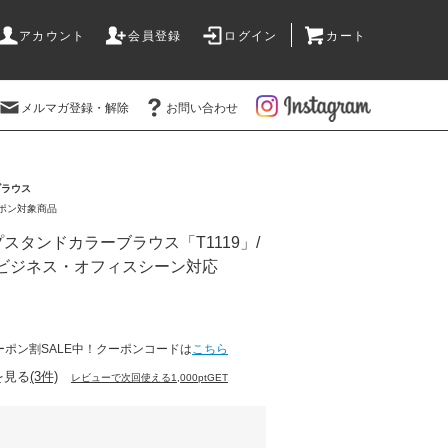
アカウント
会員登録
ログイン
カート
メルマガ登録・解除
お問い合わせ
ブラウス
ーポン対象商品
スタンドカラーブラウス「T1119」/
ビジネス・オフィスシーン対応
ーポン割SALE中！クーポンコードは
こちら
を見る
(3件)
レビューで次回使える1,000ptGET