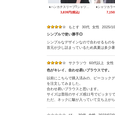
●ハンカチスリーブTシャツ「T
●シャツカラ
1113」/ 学校行事・通勤・ビジ
ツ「T1112
3,839円(税込)
7,15
ネス・オフィスシーン対応
勤・ビジネス
もとす
30代
女性
2025/10
シンプルで使い勝手◎
シンプルなデザインなので合わせるものを
首元が少し詰まっているため真夏は多少暑
サクラソウ
60代以上
女性
色がキレイ、合わせ易いブラウスです。
以前にこちらで購入済みの、ピーコックグ
を注文してみました。
合わせ易いブラウスと思います。
サイズは普段のサイズ感11号でピッタリ
ただ、ネックに皺が入っていて立ち上がら
ぴぃ
30代
女性
2023/07/0