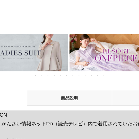
T1726」/ 学校行
1」
事・通勤・ビジネ
ス・オフィスシーン
対応
商品説明
ION
放送 かんさい情報ネットten（読売テレビ）内で着用されていた