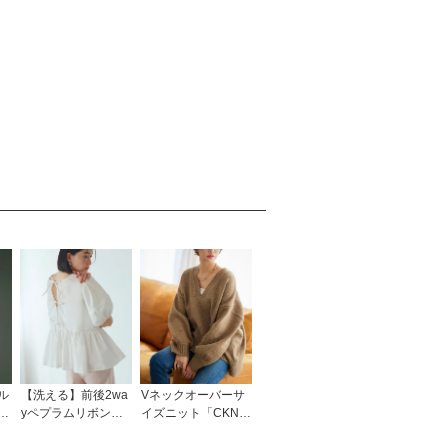
ル
【洗える】前後2wa
Vネックオーバーサ
C
yペプラムリボンブ
イズニット「CKN1
ラウス 「T1508」/
311」