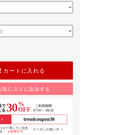
カートに入れる
お気に入りに追加する
%
30
品で
ご利用期間
OFF
える
07/30～ 08/20
trendcoupon30
ード
コピー等してご注文
クーポンの使い方 ＞
ます。
※併用不可