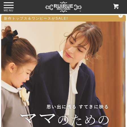
MENU
×
新作トップス＆ワンピースが
SALE
!
ス
●パール＆ビジュー
●グリッターチャン
●ビジューハンドル
●格子柄ビーズ刺繍
付きリボンサテン
キーローヒールパ
スパンコール刺繍
ハンドバッグ
トートバッグ
ンプス「SH1768」
レースハンドバッ
「BA1760」