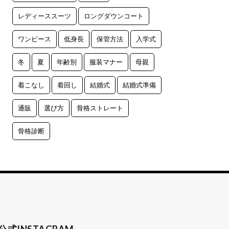
レディーススーツ
ロングダウンコート
ワンピース
低身長
保管方法
入学式
冬
夏
年齢別
服装マナー
母親
着こなし
着回し
結婚式
結婚式準備
通販
選び方
骨格ストレート
骨格診断