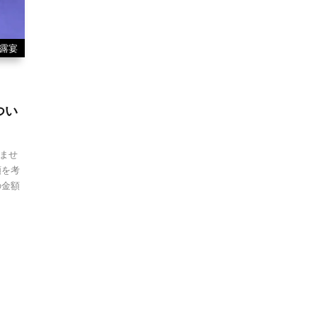
露宴
つい
ませ
額を考
の金額