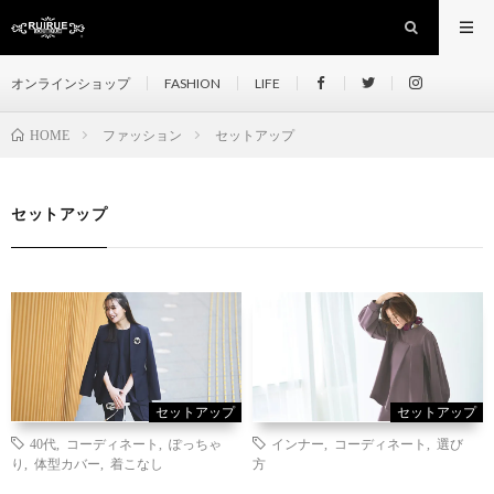
オンラインショップ
FASHION
LIFE
ファッション
セットアップ
HOME
セットアップ
セットアップ
セットアップ
40代
,
コーディネート
,
ぽっちゃ
インナー
,
コーディネート
,
選び
り
,
体型カバー
,
着こなし
方