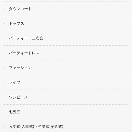
ダウンコート
トップス
パーティー・二次会
パーティードレス
ファッション
ライフ
ワンピース
七五三
入学式(入園式)・卒業式(卒園式)