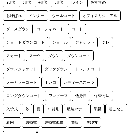
20代
30代
40代
50代
Iライン
おすすめ
お呼ばれ
インナー
ウールコート
オフィスカジュアル
グースダウン
コーディネート
コート
ショートダウンコート
ショール
ジャケット
ジレ
スカート
スーツ
ダウン
ダウンコート
ダウンジャケット
ダックダウン
トレンチコート
ノーカラーコート
ボレロ
レディーススーツ
ロングダウンコート
ワンピース
低身長
保管方法
入学式
冬
夏
年齢別
服装マナー
母親
着こなし
着回し
結婚式
結婚式準備
通販
選び方