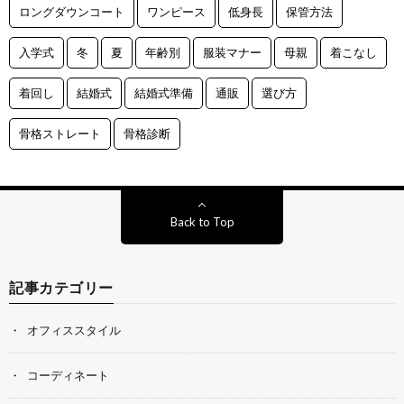
ロングダウンコート
ワンピース
低身長
保管方法
入学式
冬
夏
年齢別
服装マナー
母親
着こなし
着回し
結婚式
結婚式準備
通販
選び方
骨格ストレート
骨格診断
Back to Top
記事カテゴリー
オフィススタイル
コーディネート