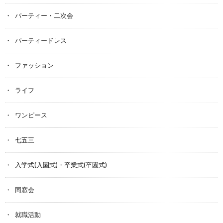
パーティー・二次会
パーティードレス
ファッション
ライフ
ワンピース
七五三
入学式(入園式)・卒業式(卒園式)
同窓会
就職活動