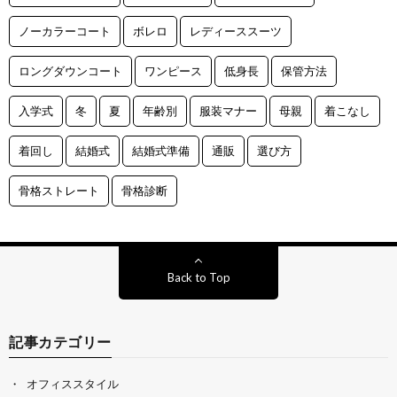
ノーカラーコート
ボレロ
レディーススーツ
ロングダウンコート
ワンピース
低身長
保管方法
入学式
冬
夏
年齢別
服装マナー
母親
着こなし
着回し
結婚式
結婚式準備
通販
選び方
骨格ストレート
骨格診断
Back to Top
記事カテゴリー
オフィススタイル