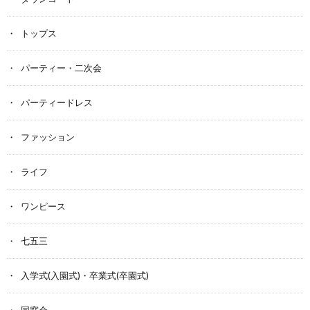
トップス
パーティー・二次会
パーティードレス
ファッション
ライフ
ワンピース
七五三
入学式(入園式)・卒業式(卒園式)
同窓会