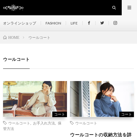
オンラインショップ
FASHION
LIFE
ウールコート
HOME
ウールコート
コート
コート
ウールコート
,
お手入れ方法
,
保
ウールコート
管方法
ウールコートの収納方法を詳