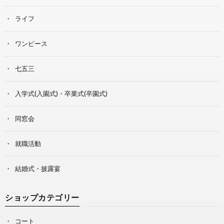
ライフ
ワンピース
七五三
入学式(入園式)・卒業式(卒園式)
同窓会
就職活動
結婚式・披露宴
ショップカテゴリー
コート