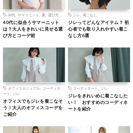
40代
,
サマーニット
,
夏
,
選び方
ジレ
,
着こなし
40代に似合うサマーニット
ジレってどんなアイテム？ 初
は？大人をきれいに見せる選
心者でも取り入れやすい着こ
び方とコーデ術
なし方6選
オフィスカジュアル
,
コーディネ
コーディネート
,
ジレ
ート
,
ジレ
ジレをきれいめに着こなした
オフィスでもジレを着こなそ
い！ おすすめのコーディネ
う！大人のオフィスコーデを
ートを紹介
ご紹介