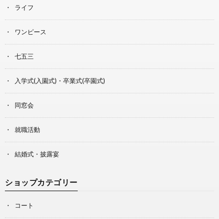
ライフ
ワンピース
七五三
入学式(入園式)・卒業式(卒園式)
同窓会
就職活動
結婚式・披露宴
ショップカテゴリー
コート