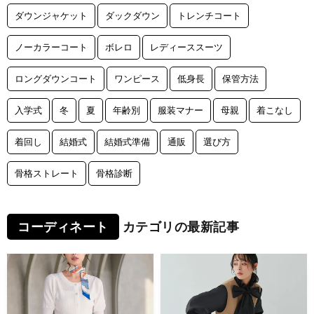
ダウンジャケット
ダックダウン
トレンチコート
ノーカラーコート
ボレロ
レディーススーツ
ロングダウンコート
ワンピース
低身長
保管方法
入学式
冬
夏
年齢別
服装マナー
母親
着こなし
着回し
結婚式
結婚式準備
通販
選び方
骨格ストレート
骨格診断
コーディネート
カテゴリの最新記事