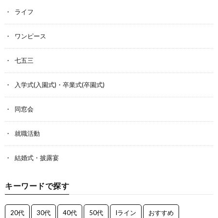
ライフ
ワンピース
七五三
入学式(入園式)・卒業式(卒園式)
同窓会
就職活動
結婚式・披露宴
キーワードで探す
20代
30代
40代
50代
Iライン
おすすめ