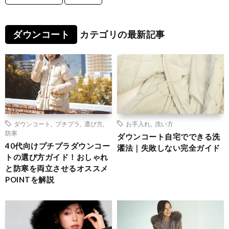
ダウンコート
カテゴリの最新記事
ダウンコート
,
プチプラ
,
選び方
,
お手入れ
,
洗い方
防寒
ダウンコート自宅でできる洗
40代向けプチプラダウンコー
濯法｜失敗しない完全ガイド
トの選び方ガイド！おしゃれ
と防寒を両立させるオススメ
POINTを解説