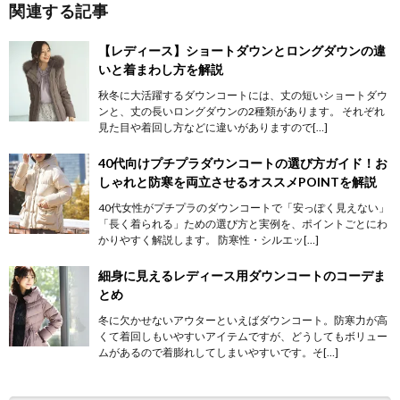
関連する記事
【レディース】ショートダウンとロングダウンの違
いと着まわし方を解説
秋冬に大活躍するダウンコートには、丈の短いショートダウ
ンと、丈の長いロングダウンの2種類があります。 それぞれ
見た目や着回し方などに違いがありますので[…]
40代向けプチプラダウンコートの選び方ガイド！お
しゃれと防寒を両立させるオススメPOINTを解説
40代女性がプチプラのダウンコートで「安っぽく見えない」
「長く着られる」ための選び方と実例を、ポイントごとにわ
かりやすく解説します。 防寒性・シルエッ[…]
細身に見えるレディース用ダウンコートのコーデま
とめ
冬に欠かせないアウターといえばダウンコート。防寒力が高
くて着回しもいやすいアイテムですが、どうしてもボリュー
ムがあるので着膨れしてしまいやすいです。そ[…]