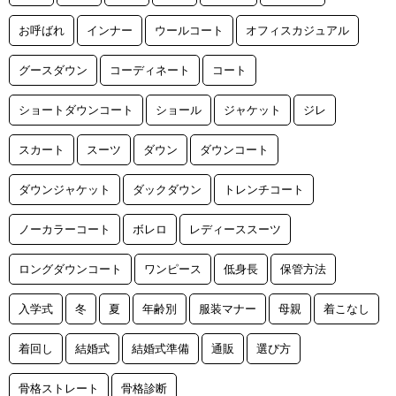
お呼ばれ
インナー
ウールコート
オフィスカジュアル
グースダウン
コーディネート
コート
ショートダウンコート
ショール
ジャケット
ジレ
スカート
スーツ
ダウン
ダウンコート
ダウンジャケット
ダックダウン
トレンチコート
ノーカラーコート
ボレロ
レディーススーツ
ロングダウンコート
ワンピース
低身長
保管方法
入学式
冬
夏
年齢別
服装マナー
母親
着こなし
着回し
結婚式
結婚式準備
通販
選び方
骨格ストレート
骨格診断