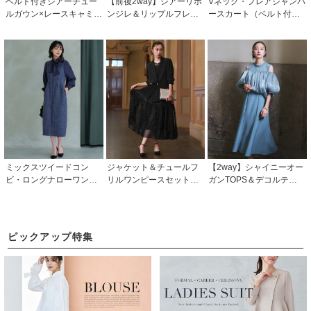
ベルト付きシアーチュー
【前後2way】シアーリボ
Vネック・フレアジャンパ
ルガウン×レースキャミ3
ンジレ＆リップルフレア
ースカート（ベルト付
点セットドレス「U170
ワンピースドレス「U170
き）「CU1388」
8」/ 結婚式・披露宴・二
9」/ 結婚式・披露宴・二
次会などお呼ばれ対応フ
次会などお呼ばれ対応フ
ォーマルパーティードレ
ォーマルパーティードレ
ス
ス
ミックスツイードコン
ジャケット＆チュールフ
【2way】シャイニーオー
ビ・ロングナローワンピ
リルワンピースセット
ガンTOPS＆デコルテシア
ースドレス「U1206」/ 結
「U1616」/ 結婚式・披露
ーマーメイドドレスセッ
婚式・披露宴・二次会な
宴・二次会などお呼ばれ
ト「U1449」/ 結婚式・披
どお呼ばれ対応フォーマ
対応フォーマルパーティ
露宴・二次会などお呼ば
ルパーティードレス
ードレス
れ対応フォーマルパーテ
ピックアップ特集
ィードレス