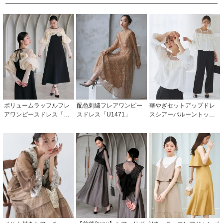
ボリュームラッフルフレ
配色刺繍フレアワンピー
華やぎセットアップドレ
アワンピースドレス「U1
スドレス「U1471」
スシアーバルーントップ
711」/ 結婚式・披露宴・
ス/セミワイドパンツ「PA
二次会などお呼ばれ対応
1499」
フォーマルパーティード
レス