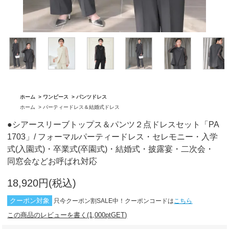
「BA1759」
グ「BA1762」
ホーム
>
ワンピース
>
パンツドレス
ホーム
>
パーティードレス＆結婚式ドレス
●シアースリーブトップス＆パンツ２点ドレスセット「PA
1703」/ フォーマルパーティードレス・セレモニー・入学
式(入園式)・卒業式(卒園式)・結婚式・披露宴・二次会・
同窓会などお呼ばれ対応
18,920円(税込)
クーポン対象
只今クーポン割SALE中！クーポンコードは
こちら
この商品のレビューを書く(1,000ptGET)