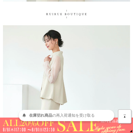
＿
在庫切れ商品
の
再入荷
通知を
受け取る
▲