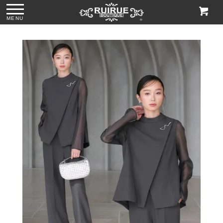
MENU
ス
●パール＆ビジュー
●グリッターチャン
●ビジューハンドル
●格子柄ビーズ刺繍
付きリボンサテン
キーローヒールパ
スパンコール刺繍
ハンドバッグ
トートバッグ
ンプス「SH1768」
レースハンドバッ
「BA1760」