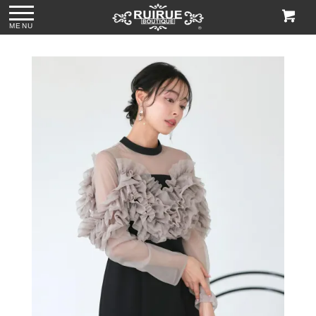
MENU
ー
●格子柄刺繍レース
●グリッターチャン
●ビジューハンドル
●2wayマットスパ
サブバッグ
キーローヒールパ
スパンコール刺繍
ンコールがま口ク
「BA1758」
ンプス「SH1768」
レースハンドバッ
ラッチバッグ