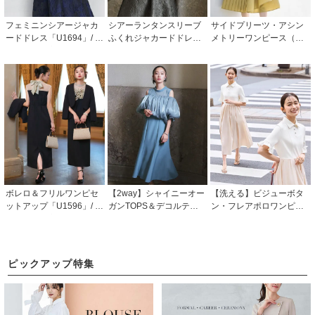
フェミニンシアージャカ
シアーランタンスリーブ
サイドプリーツ・アシン
ードドレス「U1694」/ 結
ふくれジャカードドレス
メトリーワンピース（ベ
婚式・披露宴・二次会な
「U1320」/ 結婚式・披露
ルト付き）「CU1381」
どお呼ばれ対応フォーマ
宴・二次会などお呼ばれ
ルパーティードレス
対応フォーマルパーティ
ードレス
ボレロ＆フリルワンピセ
【2way】シャイニーオー
【洗える】ビジューボタ
ットアップ「U1596」/ 結
ガンTOPS＆デコルテシア
ン・フレアポロワンピー
婚式・披露宴・二次会な
ーマーメイドドレスセッ
ス「CU1741」
どお呼ばれ対応フォーマ
ト「U1449」/ 結婚式・披
ルパーティードレス
露宴・二次会などお呼ば
れ対応フォーマルパーテ
ピックアップ特集
ィードレス