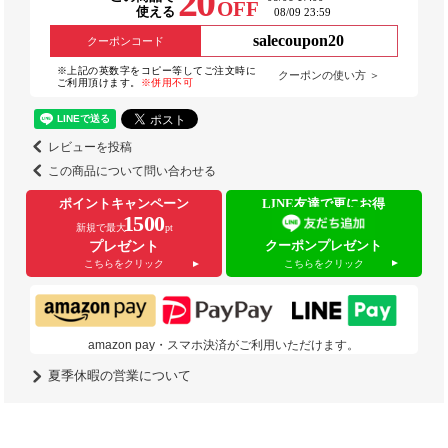
20
OFF
使える
08/09 23:59
salecoupon20
クーポンコード
※上記の英数字をコピー等してご注文時に
クーポンの使い方 ＞
ご利用頂けます。
※併用不可
レビューを投稿
この商品について問い合わせる
ポイントキャンペーン
LINE友達で更にお得
1500
新規で最大
pt
クーポンプレゼント
プレゼント
こちらをクリック
こちらをクリック
amazon pay・スマホ決済がご利用いただけます。
夏季休暇の営業について