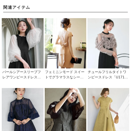
関連アイテム
パールシアースリーブフ
フェミニンモード スイー
チュールフリルタイトワ
レアワンピースドレス
トでグラマラスなシース
ンピースドレス「U171
「U1699」/ 結婚式・披露
ワンピース(U341) /結婚式
0」/ 結婚式・披露宴・二
宴・二次会などお呼ばれ
などお呼ばれ対応フォー
次会などお呼ばれ対応フ
対応フォーマルパーティ
マルパーティードレス
ォーマルパーティードレ
ードレス
ス