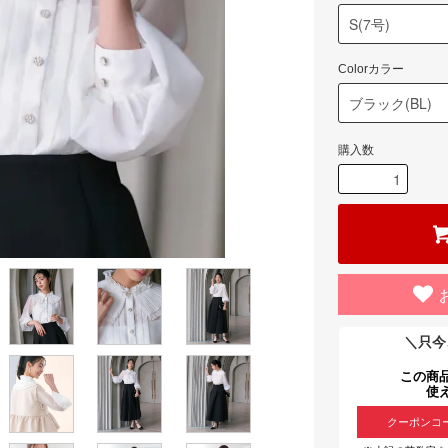
Colorカラー
購入数
＼只今
この商
使
クーポンコ