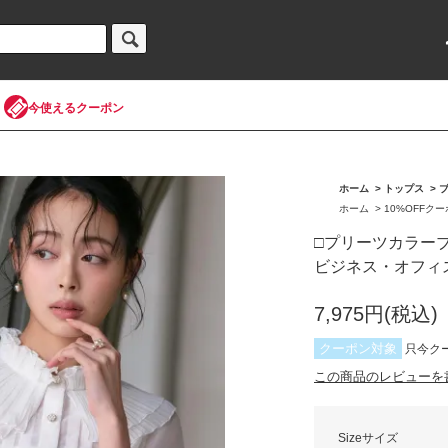
今使えるクーポン
ホーム
>
トップス
>
ホーム
>
10%OFFク
□プリーツカラーブ
ビジネス・オフィ
7,975円(税込)
クーポン対象
只今ク
この商品のレビューを書く(
Sizeサイズ