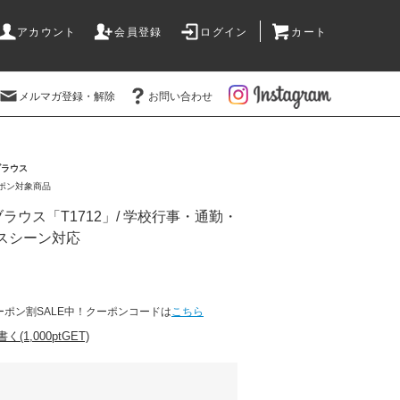
アカウント
会員登録
ログイン
カート
メルマガ登録・解除
お問い合わせ
ブラウス
ーポン対象商品
ラウス「T1712」/ 学校行事・通勤・
スシーン対応
ーポン割SALE中！クーポンコードは
こちら
1,000ptGET)