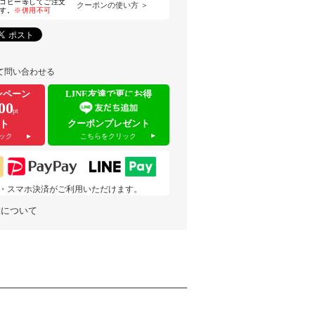
コピー等してご注文
クーポンの使い方 ＞
す。
※併用不可
て問い合わせる
ンペーン
LINE友達で更にお得
00
pt
クーポンプレゼント
ト
こちらをクリック
ック
 pay・スマホ決済がご利用いただけます。
業について