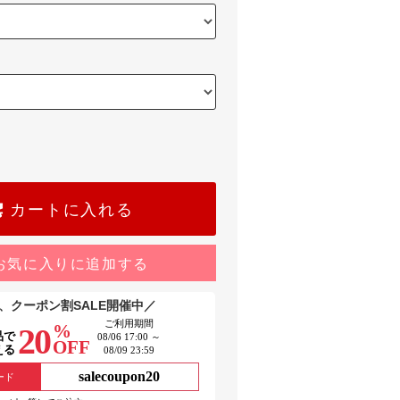
カートに入れる
お気に入りに追加する
、クーポン割SALE開催中／
ご利用期間
%
20
品で
08/06 17:00 ～
OFF
える
08/09 23:59
salecoupon20
ード