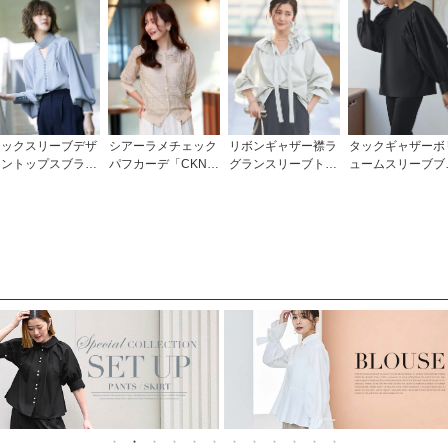
タックスリーブデザ
シアーラメチェック
リボンギャザー襟ラ
タックギャザーボ
イントップスブラウ
パフカーデ「CKN1
グランスリーブトッ
ュームスリーブブ
「T967」/学校行
716」
プス「T1501」
ウス「T1304」/ 
事・通勤・ビジネ
校行事・通勤・ビ
ス・オフィスシーン
ネス・オフィスシ
対応
ン対応