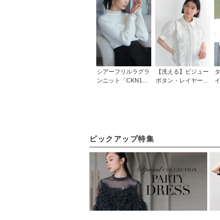
シアーフリルラグラ
【洗える】ビジュー
ンニット「CKN144
ボタン・レイヤーフ
3」
リルドレスブラウス
ス
「T1726」/ 学校行
事・通勤・ビジネ
ス・オフィスシーン
対応
ピックアップ特集