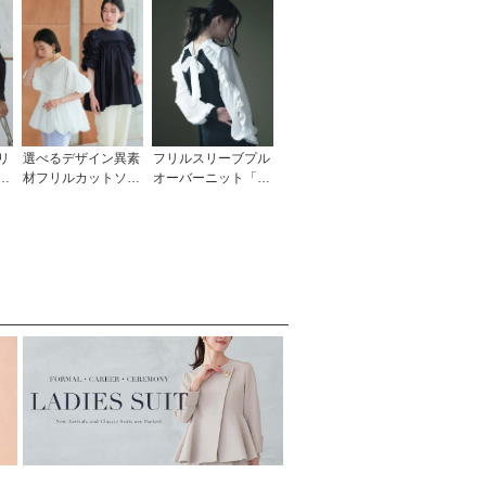
リ
選べるデザイン異素
フリルスリーブプル
ラ
材フリルカットソー
オーバーニット「C
学
「T1373」/ 学校行
KN1067」
ジ
事・通勤・ビジネ
ー
ス・オフィスシーン
対応