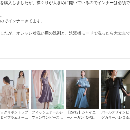
を購入しましたが、襟ぐりが大きめに開いているのでインナーは必須で
。
のでインナーきてます。
したが、オシャレ着洗い用の洗剤と、洗濯機モードで洗ったら大丈夫で
バックリボントップ
フィッシュテールシ
【2way】シャイニ
パールデザインビ
ス＆ペプラムオール
フォンワンピース
ーオーガンTOPS＆
グカラーボレロ＆
インワンセットアッ
「U930」/ 結婚式・
デコルテシアーマー
ーメイドワンピー
「PA1485」
披露宴・二次会など
メイドドレスセット
「U1401」/ 結婚