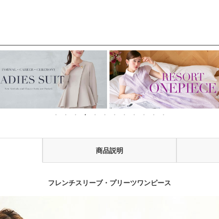
お呼ばれ対応フォー
「U1449」/ 結婚
式・披露宴・二次
マルパーティードレ
式・披露宴・二次会
などお呼ばれ対応
ス
などお呼ばれ対応フ
ォーマルパーティ
ォーマルパーティー
ドレス
ドレス
商品説明
フレンチスリーブ・プリーツワンピース