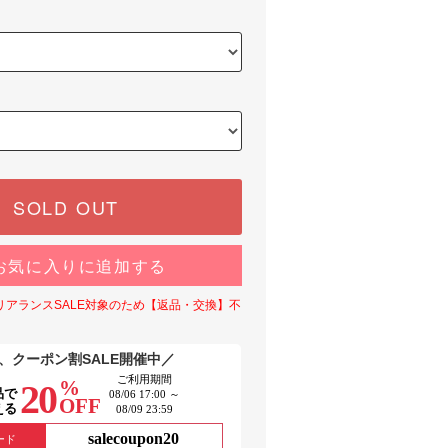
SOLD OUT
お気に入りに追加する
リアランスSALE対象のため【返品・交換】不
、クーポン割SALE開催中／
ご利用期間
%
20
品で
08/06 17:00 ～
OFF
える
08/09 23:59
salecoupon20
ード