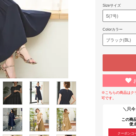
Sizeサイズ
Colorカラー
※こちらの商品はク
可です。
＼只今
この商
使
クーポンコ