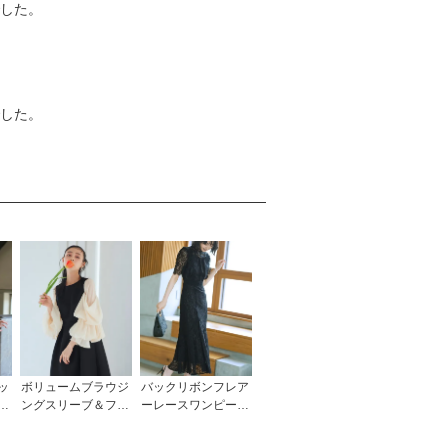
した。
した。
ッ
ボリュームブラウジ
バックリボンフレア
マ
ングスリーブ＆フレ
ーレースワンピース
ス
アワンピースドレス
「U1182」/ 結婚
「U1487」/ 結婚
式・披露宴・二次会