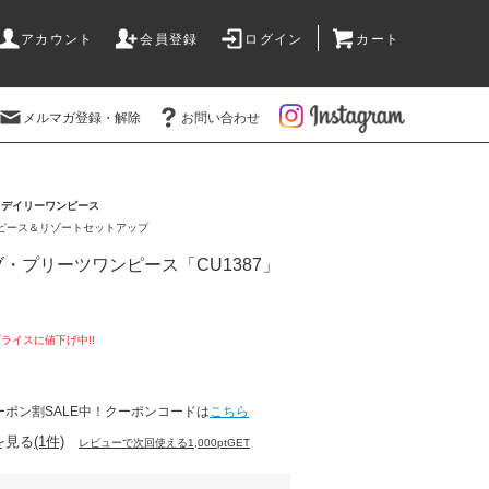
アカウント
会員登録
ログイン
カート
メルマガ登録・解除
お問い合わせ
>
デイリーワンピース
ピース＆リゾートセットアップ
・プリーツワンピース「CU1387」
ーポン割SALE中！クーポンコードは
こちら
を見る
(1件)
レビューで次回使える1,000ptGET