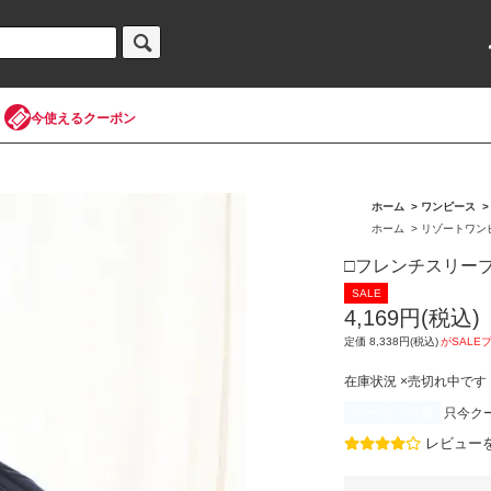
今使えるクーポン
ホーム
>
ワンピース
ホーム
>
リゾートワン
□フレンチスリーブ
4,169円(税込)
定価 8,338円(税込)
在庫状況 ×売切れ中です
クーポン対象
只今ク
レビュー