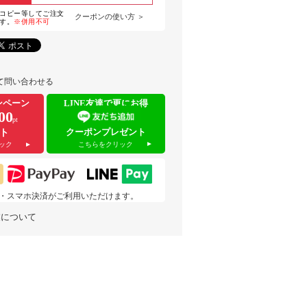
コピー等してご注文
クーポンの使い方 ＞
す。
※併用不可
て問い合わせる
ンペーン
LINE友達で更にお得
00
pt
クーポンプレゼント
ト
こちらをクリック
ック
 pay・スマホ決済がご利用いただけます。
業について