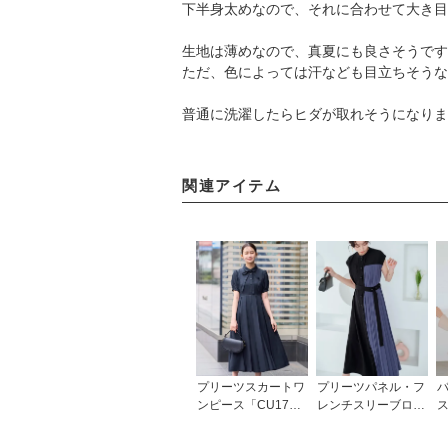
下半身太めなので、それに合わせて大き目
生地は薄めなので、真夏にも良さそうです
ただ、色によっては汗なども目立ちそうな
普通に洗濯したらヒダが取れそうになりま
関連アイテム
プリーツスカートワ
プリーツパネル・フ
ンピース「CU173
レンチスリーブロン
5」
グワンピース「CU1
242」
プ