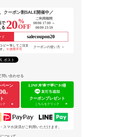
、クーポン割SALE開催中／
ご利用期間
%
20
品で
08/06 17:00 ～
OFF
える
08/09 23:59
salecoupon20
ード
コピー等してご注文
クーポンの使い方 ＞
す。
※併用不可
て問い合わせる
ンペーン
LINE友達で更にお得
00
pt
クーポンプレゼント
ト
こちらをクリック
ック
 pay・スマホ決済がご利用いただけます。
業について