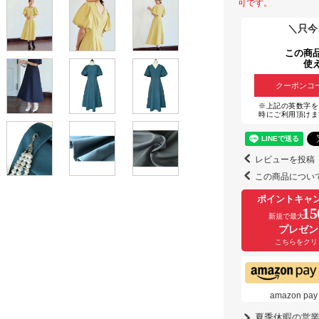
可です。
＼只今
この商
使
クーポンコ
※上記の英数字を
時にご利用頂けま
レビューを投稿
この商品につい
ポイントキャ
15
新規で最大
プレゼン
こちらをクリ
amazon
夏季休暇の営