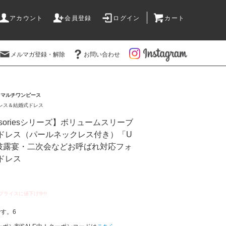
アカウント
会員登録
ログイン
カート
メルマガ登録・解除
お問い合わせ
>
マルチワンピース
レス＆結婚式ドレス
essoriesシリーズ】ボリュームスリーブ
ドレス（パールネックレス付き）「U
式・披露宴・二次会などお呼ばれ対応フォ
ドレス
す。6