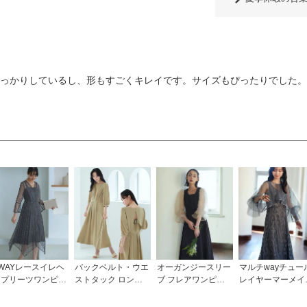
っかりしているし、形もすごくキレイです。サイズもぴったりでした。
WAYレースイレヘ
バックベルト・ウエ
オーガンジースリー
マルチwayチュー
ムプリーツワンピー
ストタック ロング
ブ フレアワンピー
レイヤーマーメイ
「U1183」/ 結婚
ワンピース「CU12
スドレス「U1323」
レースドレス「U1
式・披露宴・二次会
23」
16」/ 結婚式・披