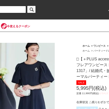
今使えるクーポン
ホーム
>
ワンピース
ホーム
>
パーティード
□【＋PLUS acc
フレアワンピース
1317」/ 結婚
ーマルパーティー
5,995円(税込)
定価 11,990円(税込)
在庫状況 △残りわずかで