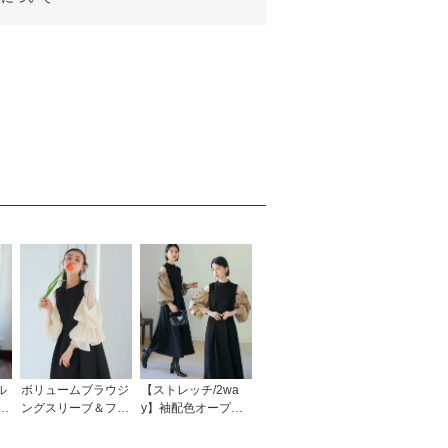
ル
ボリュームブラウジ
【ストレッチ/2wa
ド
ングスリーブ＆フレ
y】袖配色オープン
3
アワンピースドレス
ショルダー・フレア
露
「U1487」/ 結婚
ワンピース「CU14