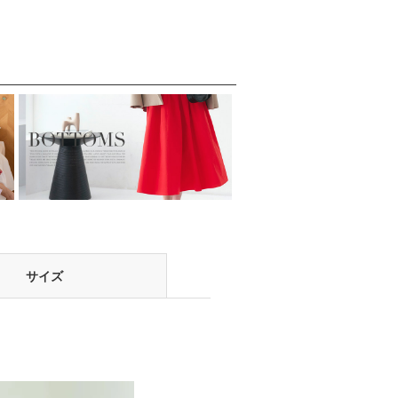
呼
式・披露宴・二次会
31」
ル
などお呼ばれ対応フ
ォーマルパーティー
ドレス
サイズ