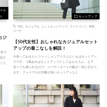
イル
ト
セットアップ
50代
,
カジュアル
,
ニットセットアップ
,
ワイドパンツ
,
男前
コーデ
カジ
【50代女性】おしゃれなカジュアルセット
アップの着こなしを解説！
基本で
今持っておきたいファッションアイテムといえばセットアッ
品さ
プです。 1着あればセットアップとしてはもちろん、上下
こと
別々でも着られるので、コーディネートの幅が一段と広がり
ます。フォーマルな印象が強いセットアッ […]