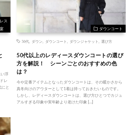
レス
宴
ダウンコート
50代
,
ダウン
,
ダウンコート
,
ダウンジャケット
,
選び方
と
50代以上のレディースダウンコートの選び
方を解説！ シーンごとのおすすめの色
は？
思い浮
ドレ
今や定番アイテムとなったダウンコートは、その暖かさから
代にと
真冬向けのアウターとして1着は持っておきたいものです。
しかし、レディースダウンコートは、選び方ひとつでカジュ
アルすぎる印象や実年齢より老けた印象 […]