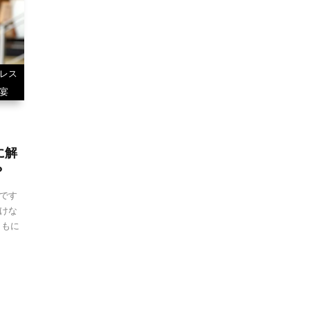
レス
宴
に解
？
です
けな
ともに