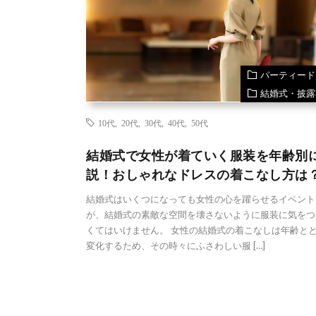
パーティード
結婚式・披露
10代
,
20代
,
30代
,
40代
,
50代
結婚式で女性が着ていく服装を年齢別
説！おしゃれなドレスの着こなし方は
結婚式はいくつになっても女性の心を躍らせるイベント
が、結婚式の素敵な空間を壊さないように服装に気をつ
くてはいけません。 女性の結婚式の着こなしは年齢と
変化するため、その時々にふさわしい服 […]