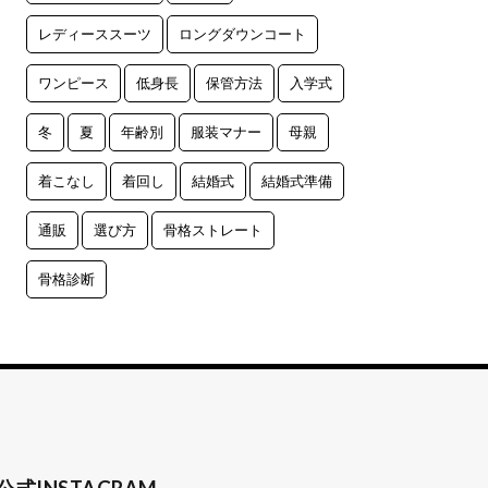
レディーススーツ
ロングダウンコート
ワンピース
低身長
保管方法
入学式
冬
夏
年齢別
服装マナー
母親
着こなし
着回し
結婚式
結婚式準備
通販
選び方
骨格ストレート
骨格診断