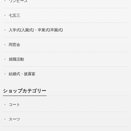
ワンピース
七五三
入学式(入園式)・卒業式(卒園式)
同窓会
就職活動
結婚式・披露宴
ショップカテゴリー
コート
スーツ