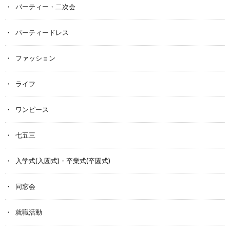
パーティー・二次会
パーティードレス
ファッション
ライフ
ワンピース
七五三
入学式(入園式)・卒業式(卒園式)
同窓会
就職活動