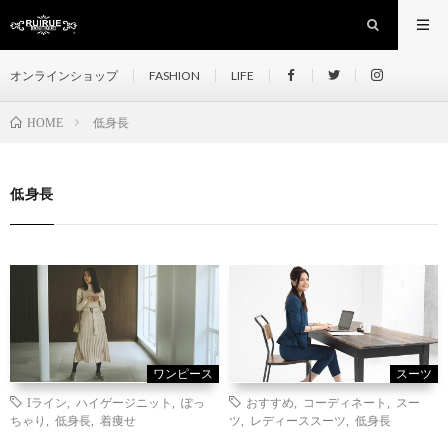
オンラインショップ
FASHION
LIFE
低身長
HOME
低身長
ワンピース
スーツ
Iライン
,
ハイゲージニット
,
ぽっ
おすすめ
,
コーディネート
,
スー
ちゃり
,
低身長
,
着痩せ
ツ
,
レディーススーツ
,
低身長