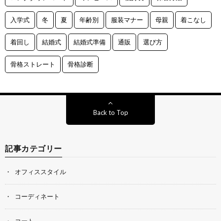
入学式
冬
夏
年齢別
服装マナー
母親
着こなし
着回し
結婚式
結婚式準備
通販
選び方
骨格ストレート
骨格診断
Back to Top
記事カテゴリー
オフィススタイル
コーディネート
コート