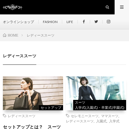
オンラインショップ
FASHION
LIFE
レディーススーツ
HOME
レディーススーツ
スーツ
セットアップ
入学式(入園式)・卒業式(卒園式)
レディーススーツ
セレモニースーツ
,
ママスーツ
,
レディーススーツ
,
入園式
,
入学式
セットアップとは？ スーツ