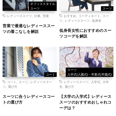
オフィススタイル
スーツ
スーツ
レディーススーツ
,
仕事
,
営業
おすすめ
,
コーディネート
,
スー
ツ
,
レディーススーツ
,
低身長
営業で最適なレディーススー
低身長女性におすすめのスー
ツの着こなしを解説
ツコーデを解説
スーツ
コート
入学式(入園式)・卒業式(卒園式)
コート
,
スーツ
,
レディーススー
レディーススーツ
,
入学式
,
大学
ツ
,
選び方
生
,
選び方
スーツに合うレディースコー
【大学の入学式】レディース
トの選び方
スーツのおすすめおしゃれコ
ーデは？