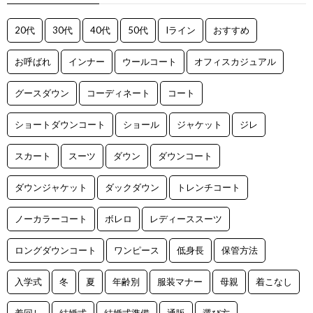
20代
30代
40代
50代
Iライン
おすすめ
お呼ばれ
インナー
ウールコート
オフィスカジュアル
グースダウン
コーディネート
コート
ショートダウンコート
ショール
ジャケット
ジレ
スカート
スーツ
ダウン
ダウンコート
ダウンジャケット
ダックダウン
トレンチコート
ノーカラーコート
ボレロ
レディーススーツ
ロングダウンコート
ワンピース
低身長
保管方法
入学式
冬
夏
年齢別
服装マナー
母親
着こなし
着回し
結婚式
結婚式準備
通販
選び方