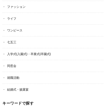
ファッション
ライフ
ワンピース
七五三
入学式(入園式)・卒業式(卒園式)
同窓会
就職活動
結婚式・披露宴
キーワードで探す