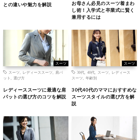
お母さん必見のスーツ着まわ
との違いや魅力を解説
し術！入学式と卒業式に賢く
兼用するには
スーツ
スーツ
スーツ
,
レディーススーツ
,
肩パ
30代
,
40代
,
スーツ
,
レディース
ット
,
選び方
スーツ
,
年齢別
レディーススーツに最適な肩
30代40代のママにおすすめな
パットの選び方のコツを解説
スーツスタイルの選び方を解
説