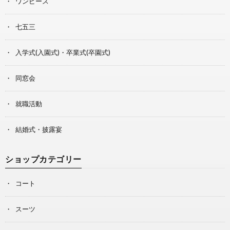
ワンピース
七五三
入学式(入園式)・卒業式(卒園式)
同窓会
就職活動
結婚式・披露宴
ショップカテゴリー
コート
スーツ