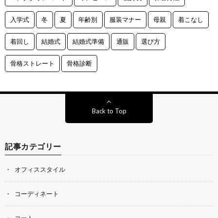
入学式
冬
夏
年齢別
服装マナー
母親
着こなし
着回し
結婚式
結婚式準備
通販
選び方
骨格ストレート
骨格診断
Back to Top
記事カテゴリー
オフィススタイル
コーディネート
コート