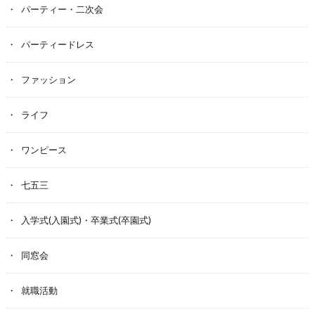
パーティー・二次会
パーティードレス
ファッション
ライフ
ワンピース
七五三
入学式(入園式)・卒業式(卒園式)
同窓会
就職活動