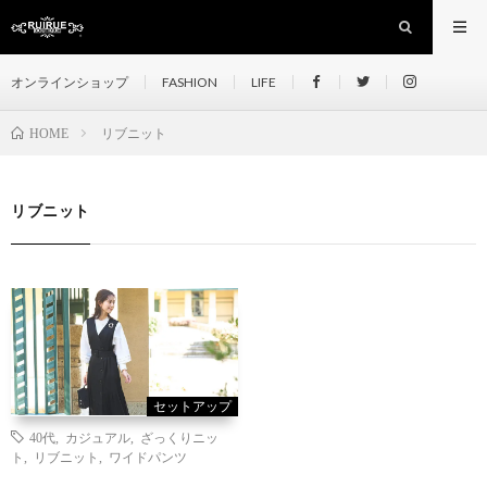
オンラインショップ
FASHION
LIFE
リブニット
HOME
リブニット
セットアップ
40代
,
カジュアル
,
ざっくりニッ
ト
,
リブニット
,
ワイドパンツ