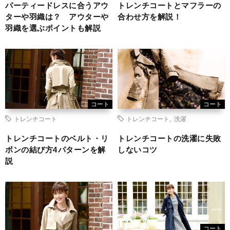
パーティードレスに合うアウ
トレンチコートとマフラーの
ターや羽織は？ アウターや
合わせ方を解説！
羽織を選ぶポイントも解説
コート
コート
トレンチコート
トレンチコート
,
洗濯
トレンチコートのベルト・リ
トレンチコートの洗濯に失敗
ボンの結び方4パターンを解
しないコツ
説
コート