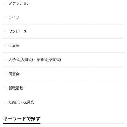
ファッション
ライフ
ワンピース
七五三
入学式(入園式)・卒業式(卒園式)
同窓会
就職活動
結婚式・披露宴
キーワードで探す