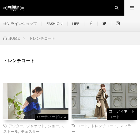
オンラインショップ
FASHION
LIFE
トレンチコート
HOME
トレンチコート
コーディネート
パーティードレス
コート
アウター
,
ジャケット
,
ショール
,
コート
,
トレンチコート
,
マフラ
ストール
,
チェスター
ー