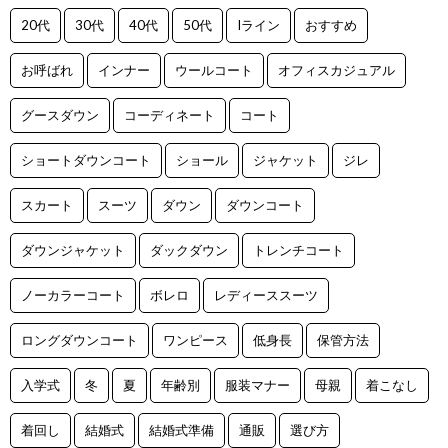
20代
30代
40代
50代
Iライン
おすすめ
お呼ばれ
インナー
ウールコート
オフィスカジュアル
グースダウン
コーディネート
コート
ショートダウンコート
ショール
ジャケット
ジレ
スカート
スーツ
ダウン
ダウンコート
ダウンジャケット
ダックダウン
トレンチコート
ノーカラーコート
ボレロ
レディーススーツ
ロングダウンコート
ワンピース
低身長
保管方法
入学式
冬
夏
年齢別
服装マナー
母親
着こなし
着回し
結婚式
結婚式準備
通販
選び方