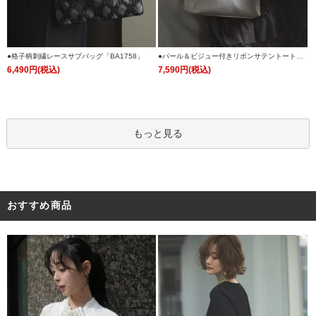
●格子柄刺繍レースサブバッグ「BA1758」
●パール＆ビジュー付きリボンサテントートバ
ッグ「BA1759」
6,490円(税込)
7,590円(税込)
もっと見る
おすすめ商品