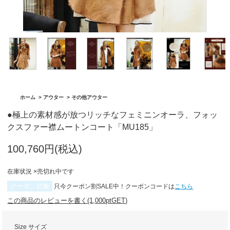
「BA1759」
グ「BA1762」
ホーム
>
アウター
>
その他アウター
●極上の素材感が放つリッチなフェミニンオーラ、フォッ
クスファー襟ムートンコート「MU185」
100,760円(税込)
在庫状況 ×売切れ中です
クーポン対象
只今クーポン割SALE中！クーポンコードは
こちら
この商品のレビューを書く(1,000ptGET)
Size サイズ