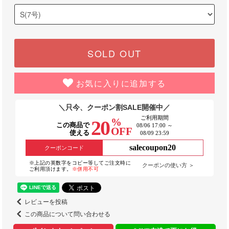
SOLD OUT
お気に入りに追加する
＼只今、クーポン割SALE開催中／
ご利用期間
%
20
この商品で
08/06 17:00 ～
OFF
使える
08/09 23:59
salecoupon20
クーポンコード
※上記の英数字をコピー等してご注文時に
クーポンの使い方 ＞
ご利用頂けます。
※併用不可
レビューを投稿
この商品について問い合わせる