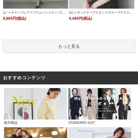
□ノーカラーフレアペプラムパンツスーツ2点
□ピンタックケープスタンドカラーブラウス
セット「SU1088」/ フォーマルセレモニー・
「T1119」/ 学校行事・通勤・ビジネス・オフ
8,965円(税込)
6,490円(税込)
入学式(入園式)・卒業式(卒園式)・七五三-ママ
ィスシーン対応
対応
もっと見る
おすすめコンテンツ
新作商品
STANDARD SUIT