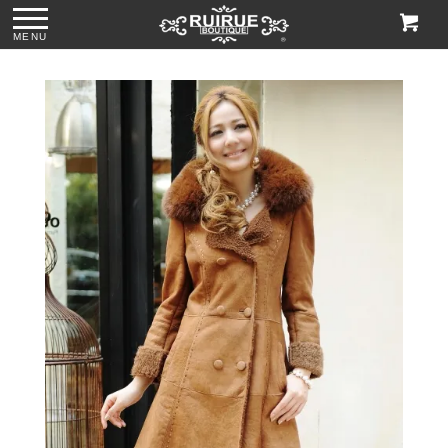
MENU
ス
●パール＆ビジュー
●グリッターチャン
●ビジューハンドル
●格子柄ビーズ刺繍
付きリボンサテン
キーローヒールパ
スパンコール刺繍
ハンドバッグ
トートバッグ
ンプス「SH1768」
レースハンドバッ
「BA1760」