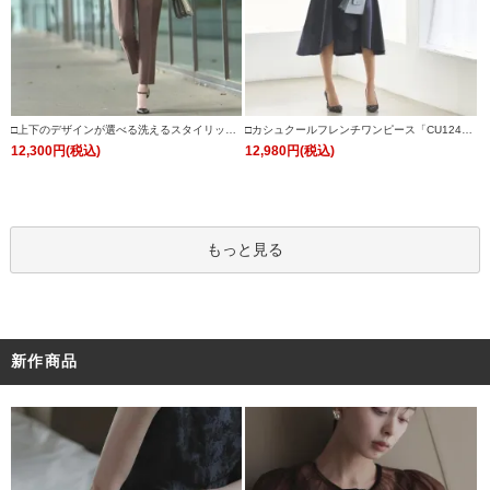
□上下のデザインが選べる洗えるスタイリッシ
□カシュクールフレンチワンピース「CU124
ュビジネススーツパンツセット「CSU1242」/
8」
12,300円(税込)
12,980円(税込)
学校行事・通勤・ビジネス・オフィスシーン対
応
もっと見る
新作商品