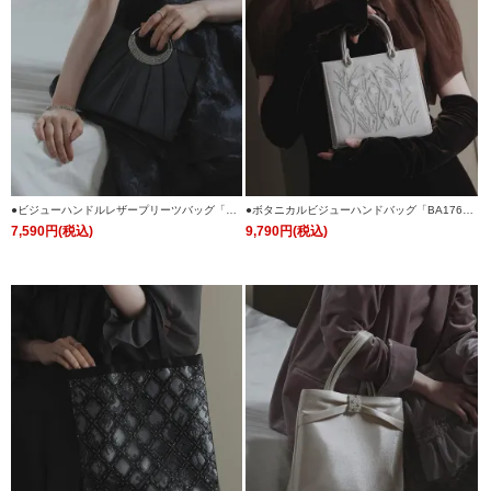
●ビジューハンドルレザープリーツバッグ「BA
●ボタニカルビジューハンドバッグ「BA176
1765」
3」
7,590円(税込)
9,790円(税込)