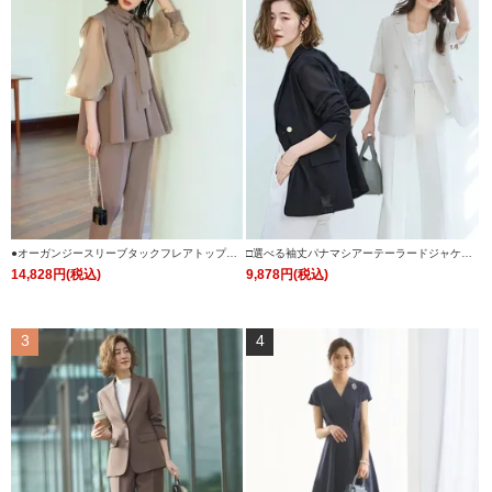
●オーガンジースリーブタックフレアトップス
□選べる袖丈パナマシアーテーラードジャケッ
＆シークレットゴム・スリムテーパードパンツ
ト 「CJK1543」
14,828円(税込)
9,878円(税込)
(ボウタイ付き)「PA1322」
3
4