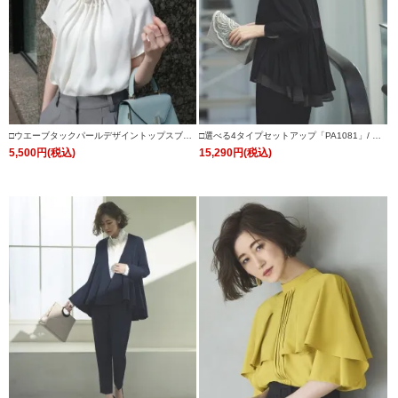
□ウエーブタックパールデザイントップスブラ
□選べる4タイプセットアップ「PA1081」/ フ
ウス「T983」/学校行事・通勤・ビジネス・オ
ォーマルセレモニー・入学式(入園式)・卒業式
5,500円(税込)
15,290円(税込)
フィスシーン対応
(卒園式)・七五三-ママ対応