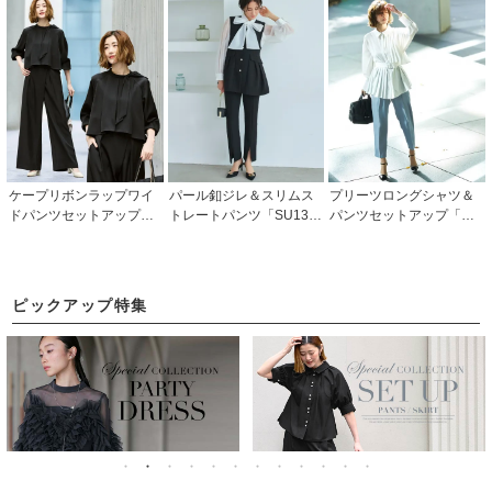
「PA1457」
パードパンツ「CSU127
4」
ケープリボンラップワイ
パール釦ジレ＆スリムス
プリーツロングシャツ＆
ドパンツセットアップ「P
トレートパンツ「SU134
パンツセットアップ「CP
A1661」/ フォーマルパー
1」/ フォーマルセレモニ
A991」/ビジネス・オフィ
ティードレス・セレモニ
ー・入学式(入園式)・卒業
スシーン対応
ー・入学式(入園式)・卒業
式(卒園式)・七五三-ママ
式(卒園式)・結婚式・披露
対応
ピックアップ特集
宴・二次会・同窓会など
お呼ばれ対応