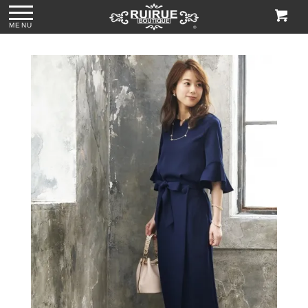
MENU
ス
●パール＆ビジュー
●グリッターチャン
●ビジューハンドル
●格子柄ビーズ刺繍
付きリボンサテン
キーローヒールパ
スパンコール刺繍
ハンドバッグ
トートバッグ
ンプス「SH1768」
レースハンドバッ
「BA1760」