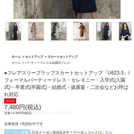
「BA1759」
グ「BA1762」
ホーム
>
セットアップ
>
スカートセットアップ
ホーム
>
パーティードレス＆結婚式ドレス
●フレアスリーブラップスカートセットアップ「U623-3」/
フォーマルパーティードレス・セレモニー・入学式(入園
式)・卒業式(卒園式)・結婚式・披露宴・二次会などお呼ば
れ対応
7,480円(税込)
定価 14,960円(税込)
在庫状況 ×売切れ中です
クーポン対象
只今クーポン割SALE中！クーポンコードは
こちら