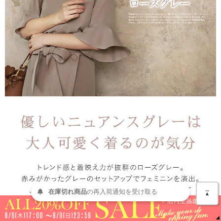
＿
在庫切れ商品
の
再入荷
通知を
受け取る
▲