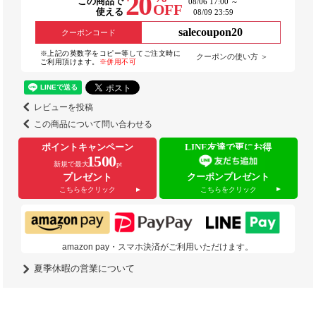
20
この商品で
08/06 17:00 ～
OFF
使える
08/09 23:59
salecoupon20
クーポンコード
※上記の英数字をコピー等してご注文時に
クーポンの使い方 ＞
ご利用頂けます。
※併用不可
レビューを投稿
この商品について問い合わせる
ポイントキャンペーン
LINE友達で更にお得
1500
新規で最大
pt
クーポンプレゼント
プレゼント
こちらをクリック
こちらをクリック
amazon pay・スマホ決済がご利用いただけます。
夏季休暇の営業について