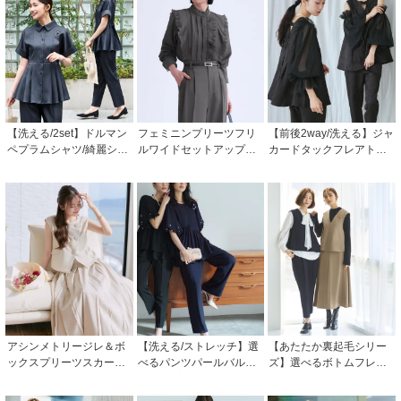
【洗える/2set】ドルマン
フェミニンプリーツフリ
【前後2way/洗える】ジャ
ペプラムシャツ/綺麗シル
ルワイドセットアップ「P
カードタックフレアトッ
エット・テーパードパン
A1670」
プス＆テーパードパンツ
ツ「CPA1732」/ フォー
ドレス(チュールつけ袖付
マルパーティードレス・
き)「PA1584」
セレモニー・入学式(入園
式)・卒業式(卒園式)・同
窓会などお呼ばれ対応
アシンメトリージレ＆ボ
【洗える/ストレッチ】選
【あたたか裏起毛シリー
ックスプリーツスカート
べるパンツパールバルー
ズ】選べるボトムフレア
セットアップ「CU174
ントップス＆テーパード
ヘムジレ＆シークレット
3」
パンツ/セミワイドパンツ
ゴムフレアスカート/テー