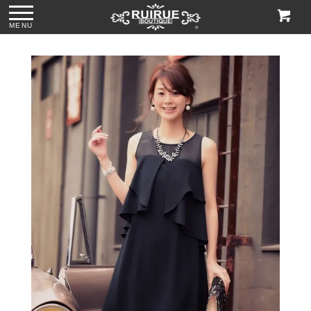
MENU
ー
●格子柄刺繍レース
●グリッターチャン
●ビジューハンドル
●2wayマットスパ
サブバッグ
キーローヒールパ
スパンコール刺繍
ンコールがま口ク
「BA1758」
ンプス「SH1768」
レースハンドバッ
ラッチバッグ