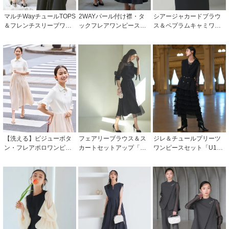
マルチWayチュールTOPS
2WAYパール付け襟・タ
シアージャカードブラウ
＆フレンチスリーブワン
ックフレアワンピース
ス＆ペプラムキャミワン
ピースセット「U1394」
「U1250」/ 結婚式・披露
ピース「U1383」/ 結婚
宴・二次会などお呼ばれ
式・披露宴・二次会など
対応フォーマルパーティ
お呼ばれ対応フォーマル
ードレス
パーティードレス
【洗える】ビジューボタ
フェアリーブラウス＆ス
ジレ＆チュールプリーツ
ン・フレアポロワンピー
カートセットアップ「U9
ワンピースセット「U160
ス「CU1741」
71」/ 結婚式・披露宴・二
5」/ 結婚式・披露宴・二
次会などお呼ばれ対応フ
次会などお呼ばれ対応フ
ォーマルパーティードレ
ォーマルパーティードレ
ス
ス