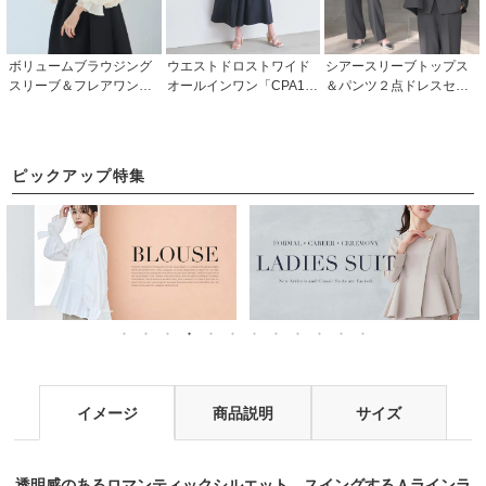
ボリュームブラウジング
ウエストドロストワイド
シアースリーブトップス
スリーブ＆フレアワンピ
オールインワン「CPA15
＆パンツ２点ドレスセッ
ースドレス「U1487」/ 結
48」
ト「PA1703」/ フォーマ
婚式・披露宴・二次会な
ルパーティードレス・セ
どお呼ばれ対応フォーマ
レモニー・入学式(入園
ルパーティードレス
式)・卒業式(卒園式)・結
ピックアップ特集
婚式・披露宴・二次会・
同窓会などお呼ばれ対応
イメージ
商品説明
サイズ
透明感のあるロマンティックシルエット。スイングするＡラインラ