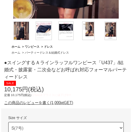
グ「BA1762」
「BA1761」
ホーム
>
ワンピース
>
ドレス
ホーム
>
パーティードレス＆結婚式ドレス
●スイングするＡラインラッフルワンピース「U437」/結
婚式・披露宴・二次会などお呼ばれ対応フォーマルパーテ
ィードレス
10,175円(税込)
定価 10,175円(税込)
この商品のレビューを書く(1,000ptGET)
Size サイズ