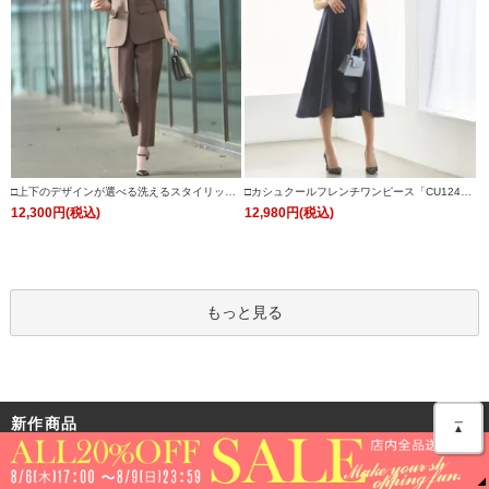
□上下のデザインが選べる洗えるスタイリッシ
□カシュクールフレンチワンピース「CU124
ュビジネススーツパンツセット「CSU1242」/
8」
12,300円(税込)
12,980円(税込)
学校行事・通勤・ビジネス・オフィスシーン対
応
もっと見る
＿
新作商品
▲