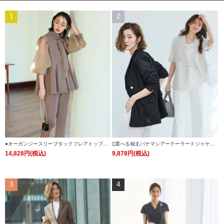
1
2
●オーガンジースリーブタックフレアトップス
□選べる袖丈パナマシアーテーラードジャケッ
＆シークレットゴム・スリムテーパードパンツ
ト 「CJK1543」
14,828円(税込)
9,878円(税込)
(ボウタイ付き)「PA1322」
3
4