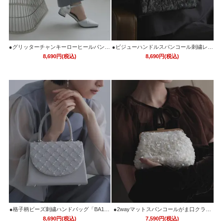
●グリッターチャンキーローヒールパンプ
●ビジューハンドルスパンコール刺繍レー
ス「SH1768」
スハンドバッグ「BA1762」
8,690円(税込)
8,690円(税込)
●格子柄ビーズ刺繍ハンドバッグ「BA176
●2wayマットスパンコールがま口クラッ
0」
チバッグ「BA1761」
8,690円(税込)
7,590円(税込)