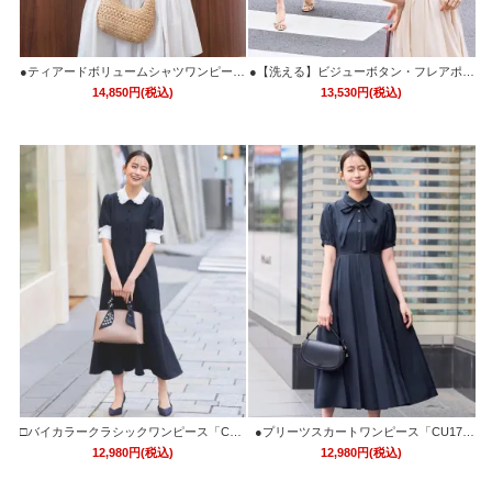
●ティアードボリュームシャツワンピース
●【洗える】ビジューボタン・フレアポロ
「CU1739」
ワンピース「CU1741」
14,850円(税込)
13,530円(税込)
□バイカラークラシックワンピース「CU1
●プリーツスカートワンピース「CU173
738」
5」
12,980円(税込)
12,980円(税込)