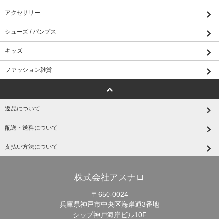
アクセサリー
2025/10/29
新しい特集ページをアップしました。
フレンチダウン
シューズ / パンプス
キッズ
2025/10/29
新しい特集ページをアップしました。
リバーコート
ファッション雑貨
2025/10/29
返品について
特集ページを更新しました。
ニット特集
配送・送料について
2025/10/25
支払い方法について
ごきげんようチャンネルのSAORIさんにYoutubeで紹介頂きました。
紹
介アイテムはこちら
株式会社アスナロ
2025/10/21
〒650-0024
特集ページを更新しました。
オフィススタイル-TOPS-
兵庫県神戸市中央区海岸通3番地
シップ神戸海岸ビル10F