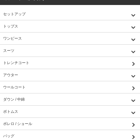
新しい特集ページをアップしました。
The Holiday Dress Edition
セットアップ
2025/12/04
トップス
ごきげんようチャンネルのSAORIさんにYoutubeで紹介頂きました。
ワンピース
2025/11/29
スーツ
ごきげんようチャンネルのSAORIさんにYoutubeで紹介頂きました。
トレンチコート
2025/11/14
アウター
新しい特集ページをアップしました。
2025AW DOWN COLLECITON
ウールコート
ダウン / 中綿
2025/11/7
特集ページを更新しました。
トレンドアウター特集
ボトムス
ボレロ / ショール
2025/11/7
特集ページを更新しました。
ライトサーモ特集
バッグ