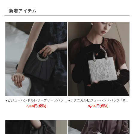
新着アイテム
●ビジューハンドルレザープリーツバッグ
●ボタニカルビジューハンドバッグ「BA1
「BA1765」
763」
7,590円(税込)
9,790円(税込)