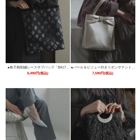
●格子柄刺繍レースサブバッグ「BA175
●パール＆ビジュー付きリボンサテントー
8」
トバッグ「BA1759」
6,490円(税込)
7,590円(税込)