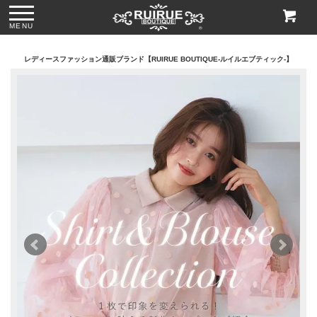
MENU
レディースファッション通販ブランド【RUIRUE BOUTIQUE-ルイルエブティック-】
ス
●パール＆ビジュー
●グリッターチャン
●ビジューハンドル
●格子柄ビーズ刺繍
付きリボンサテン
キーローヒールパ
スパンコール刺繍
ハンドバッグ
トートバッグ
ンプス「SH1768」
レースハンドバッ
「BA1760」