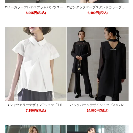
□ノーカラーフレアペプラムパンツスーツ
□ピンタックケープスタンドカラーブラウ
2点セット「SU1088」/ フォーマルセレモ
ス「T1119」/ 学校行事・通勤・ビジネ
8,965円(税込)
6,490円(税込)
ニー・入学式(入園式)・卒業式(卒園式)・
ス・オフィスシーン対応
七五三-ママ対応
●シャツカラーデザインTシャツ「T111
□バックパールデザイントップス×フレア
2」/ 学校行事・通勤・ビジネス・オフィ
スリットパンツセットアップ「PA1176」/
7,150円(税込)
14,960円(税込)
スシーン対応
結婚式・披露宴・二次会などお呼ばれ対
応フォーマルパーティードレス