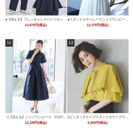
●【洗える】フレンチシックパンツセット
●スタンドカラーレースシャツワンピース
アップ 「CPA1507」
「CU1549」
12,870円(税込)
12,375円(税込)
11
12
□【洗える】シャツワンピース「CU173
□ピンタックケープスタンドカラーブラウ
3」
ス「T1119」/ 学校行事・通勤・ビジネ
12,100円(税込)
6,490円(税込)
ス・オフィスシーン対応