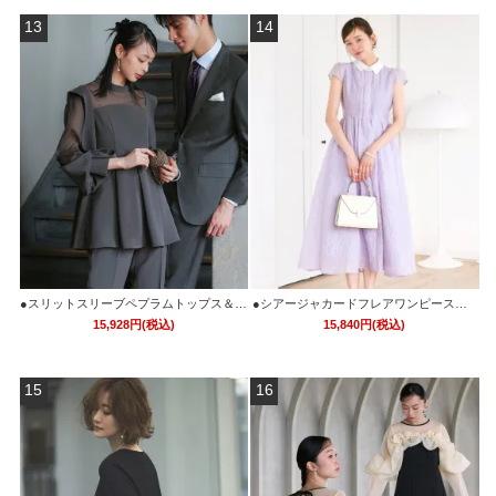
13
14
●スリットスリーブペプラムトップス＆テ
●シアージャカードフレアワンピース「C
ーパードパンツセットアップ「PA1413」/
U1745」
15,928円(税込)
15,840円(税込)
フォーマルパーティードレス・セレモニ
ー・入学式(入園式)・卒業式(卒園式)・結
婚式・披露宴・同窓会などお呼ばれ対応
15
16