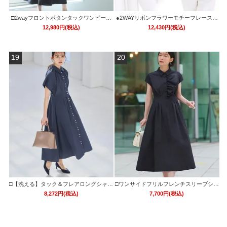
□2wayフロントボタンタックワンピース
●2WAYリボンフラワーモチーフレースブ
「U751」/二次会・同窓会・女子会などお
ラウス「T1727」/ 学校行事・通勤・ビジ
12,980円(税込)
12,430円(税込)
呼ばれ対応フォーマルパーティードレス
ネス・オフィスシーン対応
19
20
□【洗える】タック＆フレアロングシャツ
□ワンサイドフリルフレンチスリーブシャ
ワンピース「CU1524」
ツワンピース「CU1519」
8,272円(税込)
7,700円(税込)