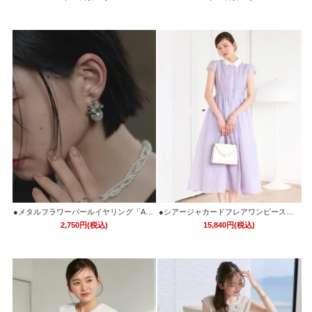
●メタルフラワーパールイヤリング「AC1
●シアージャカードフレアワンピース「C
766」
U1745」
2,750円(税込)
15,840円(税込)