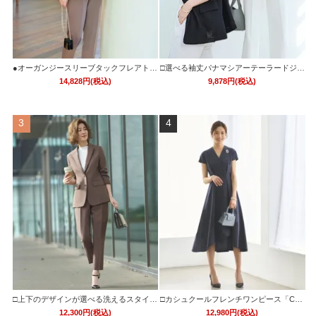
●オーガンジースリーブタックフレアトッ
□選べる袖丈パナマシアーテーラードジャ
プス＆シークレットゴム・スリムテーパ
ケット 「CJK1543」
14,828円(税込)
9,878円(税込)
ードパンツ(ボウタイ付き)「PA1322」
3
4
□上下のデザインが選べる洗えるスタイリ
□カシュクールフレンチワンピース「CU1
ッシュビジネススーツパンツセット「CS
248」
12,300円(税込)
12,980円(税込)