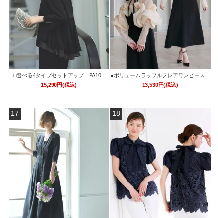
□選べる4タイプセットアップ「PA108
●ボリュームラッフルフレアワンピースド
1」/ フォーマルセレモニー・入学式(入園
レス「U1711」/ 結婚式・披露宴・二次会
15,290円(税込)
13,530円(税込)
式)・卒業式(卒園式)・七五三-ママ対応
などお呼ばれ対応フォーマルパーティー
ドレス
17
18