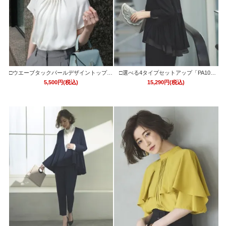
□ウエーブタックパールデザイントップス
□選べる4タイプセットアップ「PA108
ブラウス「T983」/学校行事・通勤・ビジ
1」/ フォーマルセレモニー・入学式(入園
5,500円(税込)
15,290円(税込)
ネス・オフィスシーン対応
式)・卒業式(卒園式)・七五三-ママ対応