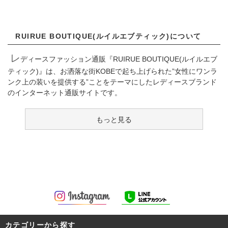
2026/04/25
ごきげんようチャンネルのSAORIさんにYoutubeで紹介頂きました。
RUIRUE BOUTIQUE(ルイルエブティック)について
レ
ディースファッション通販『RUIRUE BOUTIQUE(ルイルエブ
2026/03/28
ティック)』は、お洒落な街KOBEで起ち上げられた”女性にワンラ
ごきげんようチャンネルのSAORIさんにYoutubeで紹介頂きました。
ンク上の装いを提供する”ことをテーマにしたレディースブランド
のインターネット通販サイトです。
2026/01/30
ごきげんようチャンネルのSAORIさんにYoutubeで紹介頂きました。
2025/12/16 年末年始の営業のお知らせ
12/27(土) ～ 1/4(日)は弊社休業日となっております。
12月26日(金)12時以降にご注文頂きました商品は1月5日(月)よりご注文
をお受けした順番で対応発送致します。 ご迷惑をお掛けしますがご了
承頂きますようよろしくお願い致します。
※→詳しい内容はコチラ
2025/12/15
カテゴリーから探す