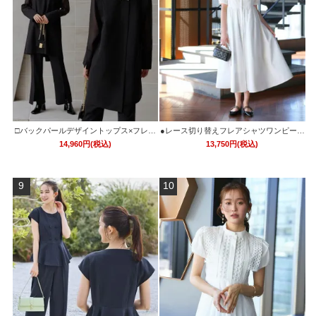
□バックパールデザイントップス×フレア
●レース切り替えフレアシャツワンピース
スリットパンツセットアップ「PA1176」/
「CU1734」
14,960円(税込)
13,750円(税込)
結婚式・披露宴・二次会などお呼ばれ対
応フォーマルパーティードレス
9
10