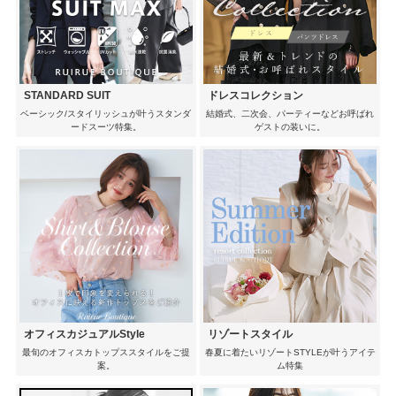
STANDARD SUIT
ドレスコレクション
ベーシック/スタイリッシュが叶うスタンダ
結婚式、二次会、パーティーなどお呼ばれ
ードスーツ特集。
ゲストの装いに。
オフィスカジュアルStyle
リゾートスタイル
最旬のオフィスカトップススタイルをご提
春夏に着たいリゾートSTYLEが叶うアイテ
案。
ム特集