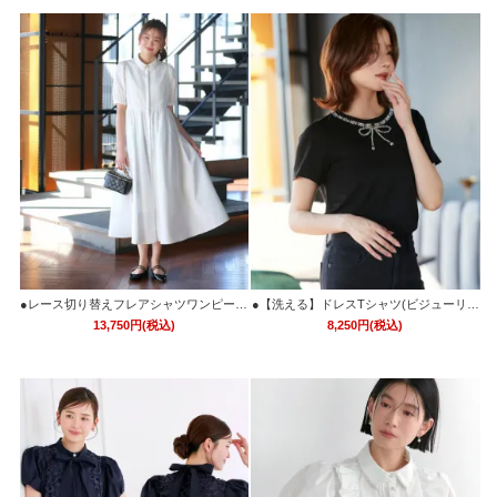
●レース切り替えフレアシャツワンピース
●【洗える】ドレスTシャツ(ビジューリボ
「CU1734」
ン)「T1740」/ 学校行事・通勤・ビジネ
13,750円(税込)
8,250円(税込)
ス・オフィスシーン対応