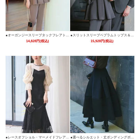
●オーガンジースリーブタックフレアトッ
●スリットスリーブペプラムトップス＆テ
プス＆シークレットゴム・スリムテーパ
ーパードパンツセットアップ「PA1413」/
14,828円(税込)
15,928円(税込)
ードパンツ(ボウタイ付き)「PA1322」
フォーマルパーティードレス・セレモニ
ー・入学式(入園式)・卒業式(卒園式)・結
婚式・披露宴・同窓会などお呼ばれ対応
●レースオフショル・マーメイドフレアワ
●選べるシルエット・丈ボンディングボリ