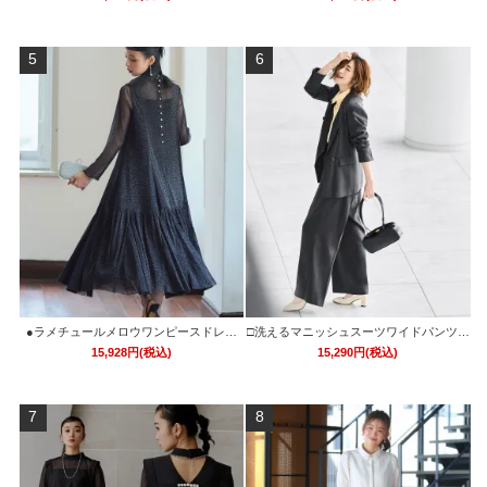
U1242」/学校行事・通勤・ビジネス・オ
フィスシーン対応
5
6
●ラメチュールメロウワンピースドレス
□洗えるマニッシュスーツワイドパンツセ
「U1425」/ 結婚式・披露宴・二次会など
ット「CSU1680」/ 学校行事・通勤・ビ
15,928円(税込)
15,290円(税込)
お呼ばれ対応フォーマルパーティードレ
ジネス・オフィスシーン対応
ス
7
8