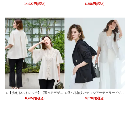
ンピースドレス「U1404」/ 結婚式・披露
ュームスカート「BSK1396」/
14,927円(税込)
6,358円(税込)
宴・二次会などお呼ばれ対応フォーマル
パーティードレス
□【洗える/ストレッチ】【選べるデザイ
□選べる袖丈パナマシアーテーラードジャ
ン】プリーツスタンドカラーブラウス「T
ケット 「CJK1543」
6,765円(税込)
9,878円(税込)
1458」/ 学校行事・通勤・ビジネス・オフ
ィスシーン対応