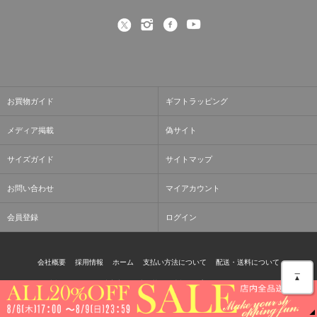
2025/10/21
左近鈴乃さんにYoutubeで紹介頂きました。
2025/09/26
左近鈴乃さんにYoutubeで紹介頂きました。
紹介アイテムはこちら
お買物ガイド
ギフトラッピング
2025/9/1
メディア掲載
偽サイト
新しい特集ページをアップしました。
七五三特集
サイズガイド
サイトマップ
2025/7/26
お問い合わせ
マイアカウント
夏季休暇のお知らせ
会員登録
ログイン
2025/5/16
5/23～27｜倉庫移転による発送休業のお知らせ
会社概要
採用情報
ホーム
支払い方法について
配送・送料について
＿
▲
返品について
特定商取引法に基づく表記
プライバシーポリシー
2025/5/3
メルマガ登録・解除
サイトマップ